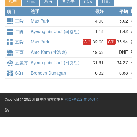
冠军
前三
所有
各选手
纪录
打乱
项目
选手
最好
平均
地
三阶
Max Park
4.90
5.62
美
二阶
Kyeongmin Choi (최경민)
1.18
1.42
韩
五阶
Max Park
WR
32.60
WR
35.94
美
三盲
Anto Kam (甘浩東)
19.53
DNF
香
五魔方
Kyeongmin Choi (최경민)
31.91
34.27
韩
SQ1
Brendyn Dunagan
6.32
6.88
美
Copyright @ 2026 粗饼·中国魔方赛事网
京ICP备2021016168号