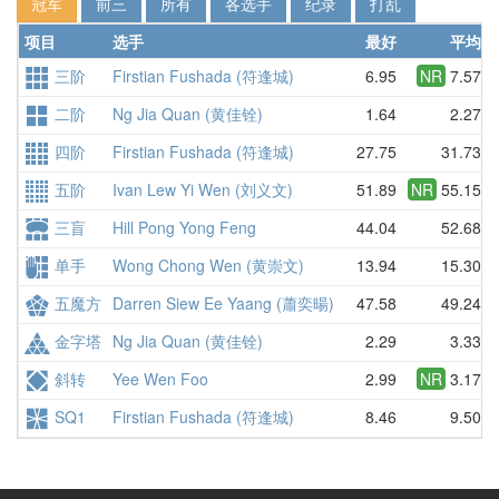
冠军
前三
所有
各选手
纪录
打乱
项目
选手
最好
平均
三阶
Firstian Fushada (符逢城)
6.95
NR
7.57
二阶
Ng Jia Quan (黄佳铨)
1.64
2.27
四阶
Firstian Fushada (符逢城)
27.75
31.73
五阶
Ivan Lew Yi Wen (刘义文)
51.89
NR
55.15
三盲
Hill Pong Yong Feng
44.04
52.68
单手
Wong Chong Wen (黄崇文)
13.94
15.30
五魔方
Darren Siew Ee Yaang (蕭奕暘)
47.58
49.24
金字塔
Ng Jia Quan (黄佳铨)
2.29
3.33
斜转
Yee Wen Foo
2.99
NR
3.17
SQ1
Firstian Fushada (符逢城)
8.46
9.50