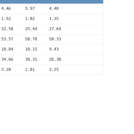
 4.46      5.97      4.48
 1.52      1.82      1.35
 32.58     25.44     27.64
 53.57     50.70     50.33
 10.84     10.15     9.43
 34.66     30.31     26.38
 3.28      2.81      3.25