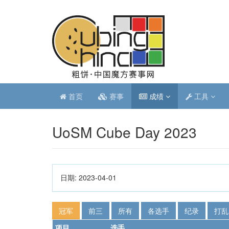
首页
赛事
成绩
工具
UoSM Cube Day 2023
日期:
2023-04-01
冠军
前三
所有
各选手
纪录
打乱
项目
选手