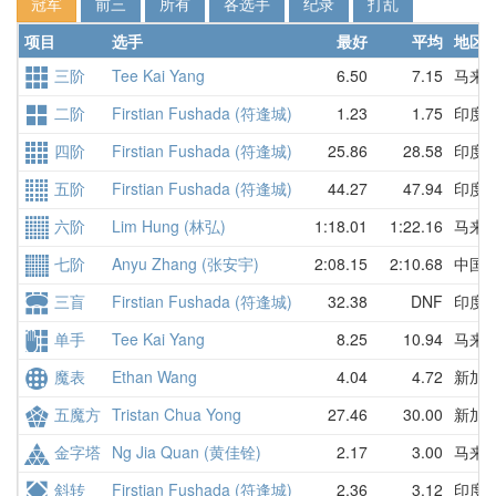
冠军
前三
所有
各选手
纪录
打乱
项目
选手
最好
平均
地区
三阶
Tee Kai Yang
6.50
7.15
马来
二阶
Firstian Fushada (符逢城)
1.23
1.75
印度
四阶
Firstian Fushada (符逢城)
25.86
28.58
印度
五阶
Firstian Fushada (符逢城)
44.27
47.94
印度
六阶
Lim Hung (林弘)
1:18.01
1:22.16
马来
七阶
Anyu Zhang (张安宇)
2:08.15
2:10.68
中国
三盲
Firstian Fushada (符逢城)
32.38
DNF
印度
单手
Tee Kai Yang
8.25
10.94
马来
魔表
Ethan Wang
4.04
4.72
新加
五魔方
Tristan Chua Yong
27.46
30.00
新加
金字塔
Ng Jia Quan (黄佳铨)
2.17
3.00
马来
斜转
Firstian Fushada (符逢城)
2.36
3.12
印度