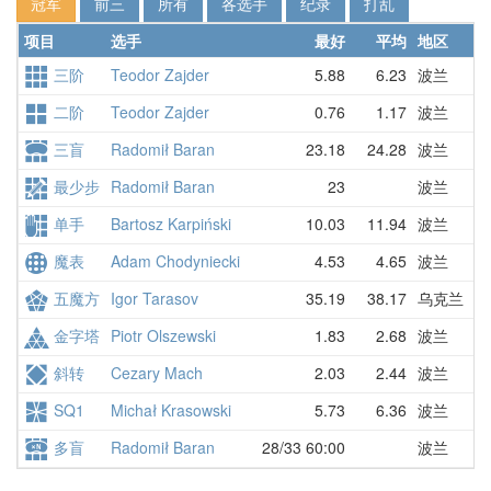
冠军
前三
所有
各选手
纪录
打乱
项目
选手
最好
平均
地区
详
三阶
Teodor Zajder
5.88
6.23
波兰
5
二阶
Teodor Zajder
0.76
1.17
波兰
1
三盲
Radomił Baran
23.18
24.28
波兰
2
最少步
Radomił Baran
23
波兰
2
单手
Bartosz Karpiński
10.03
11.94
波兰
1
魔表
Adam Chodyniecki
4.53
4.65
波兰
5
五魔方
Igor Tarasov
35.19
38.17
乌克兰
3
金字塔
Piotr Olszewski
1.83
2.68
波兰
1
斜转
Cezary Mach
2.03
2.44
波兰
2
SQ1
Michał Krasowski
5.73
6.36
波兰
6
多盲
Radomił Baran
28/33 60:00
波兰
2