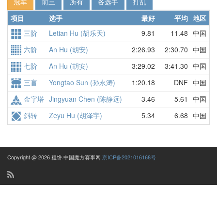
冠军
前三
所有
各选手
打乱
项目
选手
最好
平均
地区
三阶
Letian Hu (胡乐天)
9.81
11.48
中国
1
六阶
An Hu (胡安)
2:26.93
2:30.70
中国
2
七阶
An Hu (胡安)
3:29.02
3:41.30
中国
3
三盲
Yongtao Sun (孙永涛)
1:20.18
DNF
中国
1
金字塔
Jingyuan Chen (陈静远)
3.46
5.61
中国
3
斜转
Zeyu Hu (胡泽宇)
5.34
6.68
中国
1
Copyright @ 2026 粗饼·中国魔方赛事网
京ICP备2021016168号