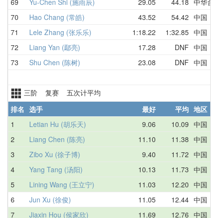
69
Yu-Chen Shi (施雨辰)
29.05
44.18
中华台
70
Hao Chang (常皓)
43.52
54.42
中国
71
Lele Zhang (张乐乐)
1:18.22
1:32.85
中国
72
Liang Yan (鄢亮)
17.28
DNF
中国
73
Shu Chen (陈树)
23.08
DNF
中国
三阶 复赛 五次计平均
排名
选手
最好
平均
地区
1
Letian Hu (胡乐天)
9.06
10.09
中国
2
Liang Chen (陈亮)
11.10
11.38
中国
3
Zibo Xu (徐子博)
9.40
11.72
中国
4
Yang Tang (汤阳)
10.13
11.73
中国
5
Lining Wang (王立宁)
11.03
12.20
中国
6
Jun Xu (徐俊)
11.05
12.44
中国
7
Jiaxin Hou (侯家欣)
11.69
12.76
中国