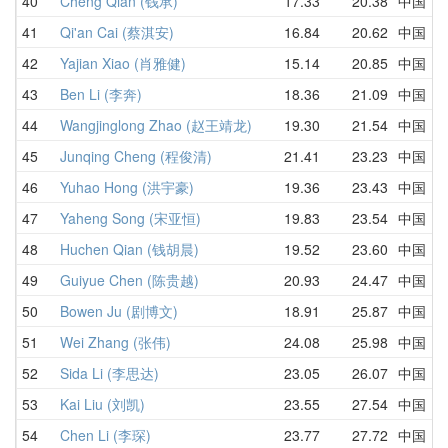
40
Cheng Qian (钱承)
17.33
20.38
中国
41
Qi'an Cai (蔡淇安)
16.84
20.62
中国
42
Yajian Xiao (肖雅健)
15.14
20.85
中国
43
Ben Li (李奔)
18.36
21.09
中国
44
Wangjinglong Zhao (赵王靖龙)
19.30
21.54
中国
45
Junqing Cheng (程俊清)
21.41
23.23
中国
46
Yuhao Hong (洪宇豪)
19.36
23.43
中国
47
Yaheng Song (宋亚恒)
19.83
23.54
中国
48
Huchen Qian (钱胡晨)
19.52
23.60
中国
49
Guiyue Chen (陈贵越)
20.93
24.47
中国
50
Bowen Ju (剧博文)
18.91
25.87
中国
51
Wei Zhang (张伟)
24.08
25.98
中国
52
Sida Li (李思达)
23.05
26.07
中国
53
Kai Liu (刘凯)
23.55
27.54
中国
54
Chen Li (李琛)
23.77
27.72
中国