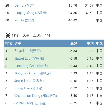
28
Ben Li (李奔)
15.76
31.67
中国
29
Liuqing Yang (杨柳青)
24.80
32.50
中国
30
Ye Liu (刘烨)
43.09
中国
斜转 决赛 五次计平均
排名
选手
最好
平均
地区
1
Zeyu Hu (胡泽宇)
5.34
6.68
中国
2
Jiawei Luo (罗家伟)
6.58
7.16
中国
3
Lincheng Cai (蔡林成)
6.44
7.42
中国
4
Jingyuan Chen (陈静远)
5.93
8.16
中国
5
Jiaxin Hou (侯家欣)
6.42
8.34
中国
6
Ziang Pan (潘子昂)
6.72
8.94
中国
7
Chuhaolun Deng (邓储浩伦)
8.50
9.13
中国
8
Shikai Jiang (江侍锴)
6.75
9.18
中国