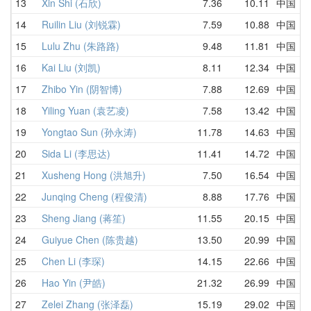
13
Xin Shi (石欣)
7.36
10.11
中国
14
Ruilin Liu (刘锐霖)
7.59
10.88
中国
15
Lulu Zhu (朱路路)
9.48
11.81
中国
16
Kai Liu (刘凯)
8.11
12.34
中国
17
Zhibo Yin (阴智博)
7.88
12.69
中国
18
Yiling Yuan (袁艺凌)
7.58
13.42
中国
19
Yongtao Sun (孙永涛)
11.78
14.63
中国
20
Sida Li (李思达)
11.41
14.72
中国
21
Xusheng Hong (洪旭升)
7.50
16.54
中国
22
Junqing Cheng (程俊清)
8.88
17.76
中国
23
Sheng Jiang (蒋笙)
11.55
20.15
中国
24
Guiyue Chen (陈贵越)
13.50
20.99
中国
25
Chen Li (李琛)
14.15
22.66
中国
26
Hao Yin (尹皓)
21.32
26.99
中国
27
Zelei Zhang (张泽磊)
15.19
29.02
中国