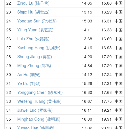
22
Zihou Lu (陆子侯)
14.65
15.86
中国
23
Shijie Hu (胡世杰)
13.15
16.29
中国
24
Yongtao Sun (孙永涛)
15.03
16.31
中国
25
Yiling Yuan (袁艺凌)
14.11
16.38
中国
26
Lulu Zhu (朱路路)
13.68
16.60
中国
27
Xusheng Hong (洪旭升)
14.16
16.93
中国
28
Sheng Jiang (蒋笙)
14.20
17.20
中国
29
Ming Zheng (郑鸣)
14.84
17.20
中国
30
An Hu (胡安)
14.12
17.24
中国
31
Ye Liu (刘烨)
15.26
17.31
中国
32
Yonggang Chen (陈永刚)
16.30
17.63
中国
33
Weifeng Huang (黄伟峰)
16.67
17.75
中国
34
Jiawei Luo (罗家伟)
16.11
19.24
中国
35
Minghao Gong (龚明豪)
16.80
19.91
中国
36
Yuqiao Han (韩宇桥)
17.02
20.33
中国