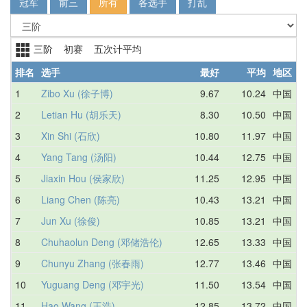
冠军
前三
所有
各选手
打乱
三阶 初赛 五次计平均
排名
选手
最好
平均
地区
1
Zibo Xu (徐子博)
9.67
10.24
中国
2
Letian Hu (胡乐天)
8.30
10.50
中国
3
Xin Shi (石欣)
10.80
11.97
中国
4
Yang Tang (汤阳)
10.44
12.75
中国
5
Jiaxin Hou (侯家欣)
11.25
12.95
中国
6
Liang Chen (陈亮)
10.43
13.21
中国
7
Jun Xu (徐俊)
10.85
13.21
中国
8
Chuhaolun Deng (邓储浩伦)
12.65
13.33
中国
9
Chunyu Zhang (张春雨)
12.77
13.46
中国
10
Yuguang Deng (邓宇光)
11.50
13.54
中国
11
Hao Wang (王浩)
12.85
13.72
中国