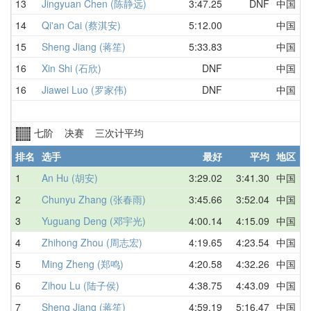
13
Jingyuan Chen (陈静远)
3:47.25
DNF
中国
14
Qi'an Cai (蔡淇安)
5:12.00
中国
15
Sheng Jiang (蒋笙)
5:33.83
中国
16
Xin Shi (石欣)
DNF
中国
16
Jiawei Luo (罗家伟)
DNF
中国
七阶 决赛 三次计平均
排名
选手
最好
平均
地区
1
An Hu (胡安)
3:29.02
3:41.30
中国
2
Chunyu Zhang (张春雨)
3:45.66
3:52.04
中国
3
Yuguang Deng (邓宇光)
4:00.14
4:15.09
中国
4
Zhihong Zhou (周志宏)
4:19.65
4:23.54
中国
5
Ming Zheng (郑鸣)
4:20.58
4:32.26
中国
6
Zihou Lu (陆子侯)
4:38.75
4:43.09
中国
7
Sheng Jiang (蒋笙)
4:59.19
5:16.47
中国