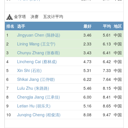
金字塔 决赛 五次计平均
排名
选手
最好
平均
地区
1
Jingyuan Chen (陈静远)
3.46
5.61
中国
2
Lining Wang (王立宁)
2.33
6.13
中国
3
Chunyu Zhang (张春雨)
3.43
6.41
中国
4
Lincheng Cai (蔡林成)
4.73
6.42
中国
5
Xin Shi (石欣)
5.31
7.33
中国
6
Shikai Jiang (江侍锴)
6.22
7.64
中国
7
Lulu Zhu (朱路路)
5.46
8.15
中国
8
Chengjia Jiang (江承佳)
6.00
8.41
中国
9
Letian Hu (胡乐天)
5.16
8.65
中国
10
Junqing Cheng (程俊清)
8.08
9.47
中国