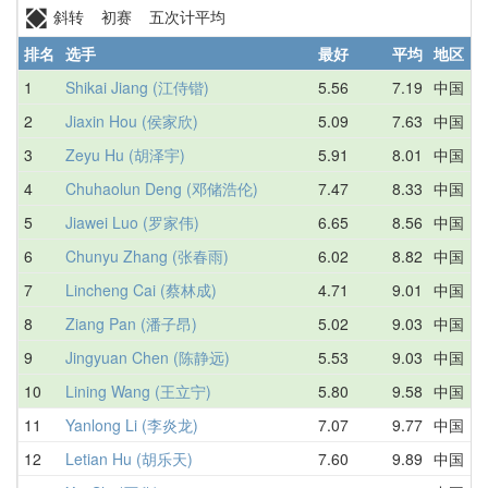
斜转 初赛 五次计平均
排名
选手
最好
平均
地区
1
Shikai Jiang (江侍锴)
5.56
7.19
中国
2
Jiaxin Hou (侯家欣)
5.09
7.63
中国
3
Zeyu Hu (胡泽宇)
5.91
8.01
中国
4
Chuhaolun Deng (邓储浩伦)
7.47
8.33
中国
5
Jiawei Luo (罗家伟)
6.65
8.56
中国
6
Chunyu Zhang (张春雨)
6.02
8.82
中国
7
Lincheng Cai (蔡林成)
4.71
9.01
中国
8
Ziang Pan (潘子昂)
5.02
9.03
中国
9
Jingyuan Chen (陈静远)
5.53
9.03
中国
10
Lining Wang (王立宁)
5.80
9.58
中国
11
Yanlong Li (李炎龙)
7.07
9.77
中国
12
Letian Hu (胡乐天)
7.60
9.89
中国