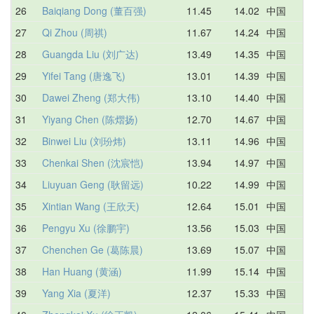
26
Baiqiang Dong (董百强)
11.45
14.02
中国
27
Qi Zhou (周祺)
11.67
14.24
中国
28
Guangda Liu (刘广达)
13.49
14.35
中国
29
Yifei Tang (唐逸飞)
13.01
14.39
中国
30
Dawei Zheng (郑大伟)
13.10
14.40
中国
31
Yiyang Chen (陈熠扬)
12.70
14.67
中国
32
Binwei Liu (刘玢炜)
13.11
14.96
中国
33
Chenkai Shen (沈宸恺)
13.94
14.97
中国
34
Liuyuan Geng (耿留远)
10.22
14.99
中国
35
Xintian Wang (王欣天)
12.64
15.01
中国
36
Pengyu Xu (徐鹏宇)
13.56
15.03
中国
37
Chenchen Ge (葛陈晨)
13.69
15.07
中国
38
Han Huang (黄涵)
11.99
15.14
中国
39
Yang Xia (夏洋)
12.37
15.33
中国