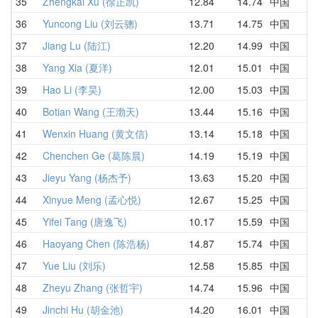
35
Zhengkai Xu (徐正凯)
12.84
14.74
中国
36
Yuncong Liu (刘云骢)
13.71
14.75
中国
37
Jiang Lu (陆江)
12.20
14.99
中国
38
Yang Xia (夏洋)
12.01
15.01
中国
39
Hao Li (李昊)
12.00
15.03
中国
40
Botian Wang (王渤天)
13.44
15.16
中国
41
Wenxin Huang (黄文信)
13.14
15.18
中国
42
Chenchen Ge (葛陈晨)
14.19
15.19
中国
43
Jieyu Yang (杨杰予)
13.63
15.20
中国
44
Xinyue Meng (孟心悦)
12.67
15.25
中国
45
Yifei Tang (唐逸飞)
10.17
15.59
中国
46
Haoyang Chen (陈浩杨)
14.87
15.74
中国
47
Yue Liu (刘乐)
12.58
15.85
中国
48
Zheyu Zhang (张哲宇)
14.74
15.96
中国
49
Jinchi Hu (胡金池)
14.20
16.01
中国