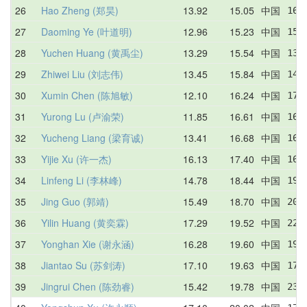
26
Hao Zheng (郑昊)
13.92
15.05
中国
16.
27
Daoming Ye (叶道明)
12.96
15.23
中国
15.
28
Yuchen Huang (黄禹尘)
13.29
15.54
中国
13.
29
Zhiwei Liu (刘志伟)
13.45
15.84
中国
14.
30
Xumin Chen (陈旭敏)
12.10
16.24
中国
17.
31
Yurong Lu (卢渝荣)
11.85
16.61
中国
16.
32
Yucheng Liang (梁育诚)
13.41
16.68
中国
16.
33
Yijie Xu (许一杰)
16.13
17.40
中国
16.
34
Linfeng Li (李林峰)
14.78
18.44
中国
19.
35
Jing Guo (郭靖)
15.49
18.70
中国
20.
36
Yilin Huang (黄奕霖)
17.29
19.52
中国
22.
37
Yonghan Xie (谢永涵)
16.28
19.60
中国
19.
38
Jiantao Su (苏剑涛)
17.10
19.63
中国
17.
39
Jingrui Chen (陈劲睿)
15.42
19.78
中国
23.