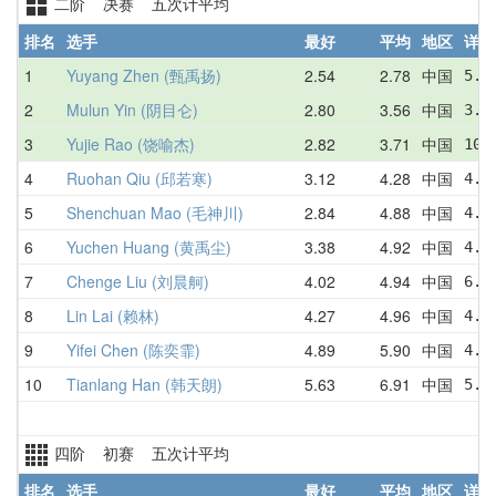
二阶 决赛 五次计平均
排名
选手
最好
平均
地区
详情
1
Yuyang Zhen (甄禹扬)
2.54
2.78
中国
5.6
2
Mulun Yin (阴目仑)
2.80
3.56
中国
3.5
3
Yujie Rao (饶喻杰)
2.82
3.71
中国
10.
4
Ruohan Qiu (邱若寒)
3.12
4.28
中国
4.8
5
Shenchuan Mao (毛神川)
2.84
4.88
中国
4.7
6
Yuchen Huang (黄禹尘)
3.38
4.92
中国
4.7
7
Chenge Liu (刘晨舸)
4.02
4.94
中国
6.0
8
Lin Lai (赖林)
4.27
4.96
中国
4.5
9
Yifei Chen (陈奕霏)
4.89
5.90
中国
4.8
10
Tianlang Han (韩天朗)
5.63
6.91
中国
5.6
四阶 初赛 五次计平均
排名
选手
最好
平均
地区
详情