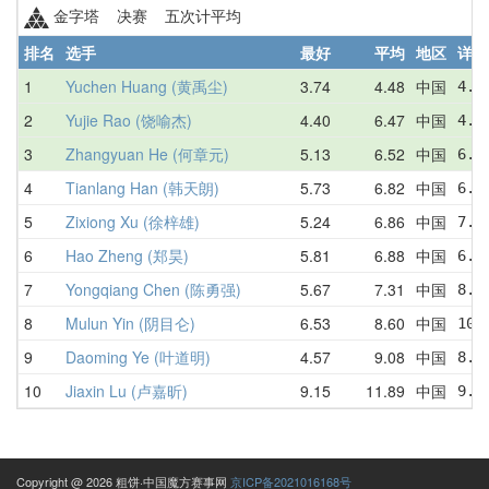
金字塔 决赛 五次计平均
排名
选手
最好
平均
地区
详情
1
Yuchen Huang (黄禹尘)
3.74
4.48
中国
4.3
2
Yujie Rao (饶喻杰)
4.40
6.47
中国
4.4
3
Zhangyuan He (何章元)
5.13
6.52
中国
6.8
4
Tianlang Han (韩天朗)
5.73
6.82
中国
6.3
5
Zixiong Xu (徐梓雄)
5.24
6.86
中国
7.3
6
Hao Zheng (郑昊)
5.81
6.88
中国
6.9
7
Yongqiang Chen (陈勇强)
5.67
7.31
中国
8.1
8
Mulun Yin (阴目仑)
6.53
8.60
中国
10.
9
Daoming Ye (叶道明)
4.57
9.08
中国
8.8
10
Jiaxin Lu (卢嘉昕)
9.15
11.89
中国
9.2
Copyright @ 2026 粗饼·中国魔方赛事网
京ICP备2021016168号