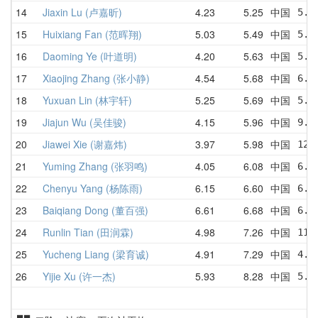
14
Jiaxin Lu (卢嘉昕)
4.23
5.25
中国
5.3
15
Huixiang Fan (范晖翔)
5.03
5.49
中国
5.7
16
Daoming Ye (叶道明)
4.20
5.63
中国
5.2
17
Xiaojing Zhang (张小静)
4.54
5.68
中国
6.3
18
Yuxuan Lin (林宇轩)
5.25
5.69
中国
5.2
19
Jiajun Wu (吴佳骏)
4.15
5.96
中国
9.9
20
Jiawei Xie (谢嘉炜)
3.97
5.98
中国
12.
21
Yuming Zhang (张羽鸣)
4.05
6.08
中国
6.0
22
Chenyu Yang (杨陈雨)
6.15
6.60
中国
6.6
23
Baiqiang Dong (董百强)
6.61
6.68
中国
6.7
24
Runlin Tian (田润霖)
4.98
7.26
中国
11.
25
Yucheng Liang (梁育诚)
4.91
7.29
中国
4.9
26
Yijie Xu (许一杰)
5.93
8.28
中国
5.9