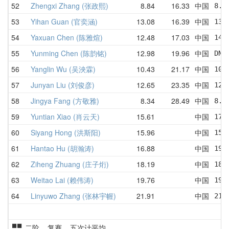
52
Zhengxi Zhang (张政熙)
8.84
16.33
中国
8.8
53
Yihan Guan (官奕涵)
13.08
16.39
中国
13.
54
Yaxuan Chen (陈雅煊)
12.48
17.03
中国
14.
55
Yunming Chen (陈韵铭)
12.98
19.96
中国
DNF
56
Yanglin Wu (吴泱霖)
10.43
21.17
中国
10.
57
Junyan Liu (刘俊彦)
12.65
23.35
中国
12.
58
Jingya Fang (方敬雅)
8.34
28.49
中国
8.3
59
Yuntian Xiao (肖云天)
15.61
中国
17.
60
Siyang Hong (洪斯阳)
15.96
中国
15.
61
Hantao Hu (胡瀚涛)
16.88
中国
19.
62
Ziheng Zhuang (庄子烆)
18.19
中国
18.
63
Weitao Lai (赖伟涛)
19.76
中国
19.
64
Linyuwo Zhang (张林宇幄)
21.91
中国
21.
二阶 复赛 五次计平均