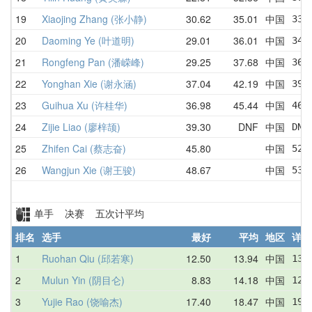
19
Xiaojing Zhang (张小静)
30.62
35.01
中国
33.
20
Daoming Ye (叶道明)
29.01
36.01
中国
34.
21
Rongfeng Pan (潘嵘峰)
29.25
37.68
中国
36.
22
Yonghan Xie (谢永涵)
37.04
42.19
中国
39.
23
Guihua Xu (许桂华)
36.98
45.44
中国
46.
24
Zijie Liao (廖梓颉)
39.30
DNF
中国
DNF
25
Zhifen Cai (蔡志奋)
45.80
中国
52.
26
Wangjun Xie (谢王骏)
48.67
中国
53.
单手 决赛 五次计平均
排名
选手
最好
平均
地区
详情
1
Ruohan Qiu (邱若寒)
12.50
13.94
中国
13.
2
Mulun Yin (阴目仑)
8.83
14.18
中国
12.
3
Yujie Rao (饶喻杰)
17.40
18.47
中国
19.