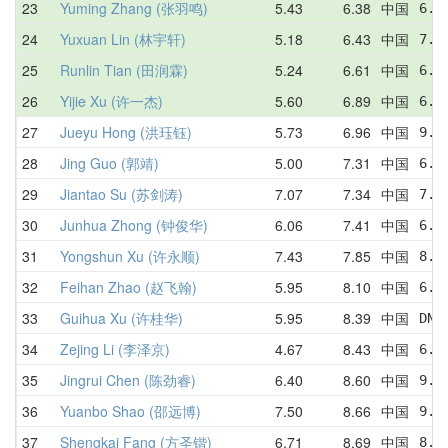
23
Yuming Zhang (张羽鸣)
5.43
6.38
中国
6.7
24
Yuxuan Lin (林宇轩)
5.18
6.43
中国
7.0
25
Runlin Tian (田润霖)
5.24
6.61
中国
6.2
26
Yijie Xu (许一杰)
5.60
6.89
中国
6.2
27
Jueyu Hong (洪珏钰)
5.73
6.96
中国
9.6
28
Jing Guo (郭靖)
5.00
7.31
中国
6.2
29
Jiantao Su (苏剑涛)
7.07
7.34
中国
7.1
30
Junhua Zhong (钟俊华)
6.06
7.41
中国
6.0
31
Yongshun Xu (许永顺)
7.43
7.85
中国
8.2
32
Feihan Zhao (赵飞翰)
5.95
8.10
中国
6.9
33
Guihua Xu (许桂华)
5.95
8.39
中国
DNF
34
Zejing Li (李泽京)
4.67
8.43
中国
6.9
35
Jingrui Chen (陈劲睿)
6.40
8.60
中国
9.6
36
Yuanbo Shao (邵远博)
7.50
8.66
中国
9.0
37
Shengkai Fang (方圣锴)
6.71
8.69
中国
8.5