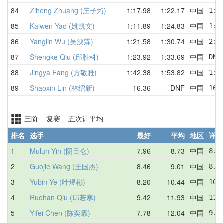
84
Ziheng Zhuang (庄子烆)
1:17.98
1:22.17
中国
1:1
85
Kaiwen Yao (姚凯文)
1:11.89
1:24.83
中国
1:1
86
Yanglin Wu (吴泱霖)
1:21.58
1:30.74
中国
2:1
87
Shengke Qiu (邱胜科)
1:23.92
1:33.69
中国
DNF
88
Jingya Fang (方敬雅)
1:42.38
1:53.82
中国
1:4
89
Shaoxin Lin (林绍新)
16.36
DNF
中国
16.
三阶 复赛 五次计平均
排名
选手
最好
平均
地区
详情
1
Mulun Yin (阴目仑)
7.96
8.73
中国
8.5
2
Guojie Wang (王国杰)
8.46
9.01
中国
8.8
3
Yubin Ye (叶煜彬)
8.20
10.44
中国
10.
4
Ruohan Qiu (邱若寒)
9.42
11.93
中国
11.
5
Yifei Chen (陈奕霏)
7.78
12.04
中国
9.9