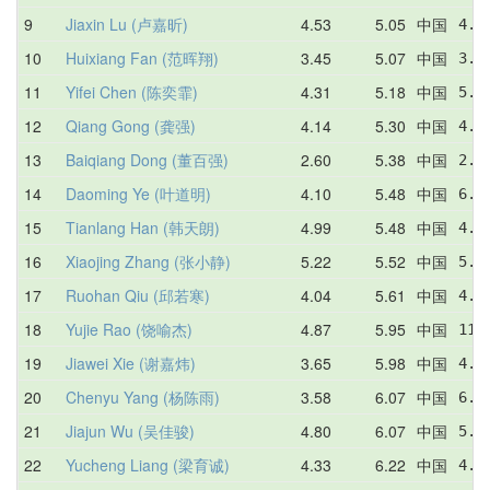
9
Jiaxin Lu (卢嘉昕)
4.53
5.05
中国
4.6
10
Huixiang Fan (范晖翔)
3.45
5.07
中国
3.4
11
Yifei Chen (陈奕霏)
4.31
5.18
中国
5.0
12
Qiang Gong (龚强)
4.14
5.30
中国
4.1
13
Baiqiang Dong (董百强)
2.60
5.38
中国
2.6
14
Daoming Ye (叶道明)
4.10
5.48
中国
6.8
15
Tianlang Han (韩天朗)
4.99
5.48
中国
4.9
16
Xiaojing Zhang (张小静)
5.22
5.52
中国
5.7
17
Ruohan Qiu (邱若寒)
4.04
5.61
中国
4.9
18
Yujie Rao (饶喻杰)
4.87
5.95
中国
11.
19
Jiawei Xie (谢嘉炜)
3.65
5.98
中国
4.4
20
Chenyu Yang (杨陈雨)
3.58
6.07
中国
6.5
21
Jiajun Wu (吴佳骏)
4.80
6.07
中国
5.3
22
Yucheng Liang (梁育诚)
4.33
6.22
中国
4.9