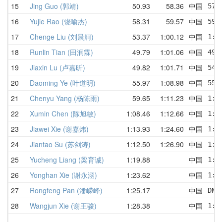
15
Jing Guo (郭靖)
50.93
58.36
中国
57.
16
Yujie Rao (饶喻杰)
58.31
59.57
中国
59.
17
Chenge Liu (刘晨舸)
53.37
1:00.12
中国
1:0
18
Runlin Tian (田润霖)
49.79
1:01.06
中国
49.
19
Jiaxin Lu (卢嘉昕)
49.82
1:01.71
中国
54.
20
Daoming Ye (叶道明)
55.97
1:08.98
中国
55.
21
Chenyu Yang (杨陈雨)
59.65
1:11.23
中国
1:0
22
Xumin Chen (陈旭敏)
1:08.46
1:12.66
中国
1:1
23
Jiawei Xie (谢嘉炜)
1:13.93
1:24.60
中国
1:1
24
Jiantao Su (苏剑涛)
1:12.50
1:26.90
中国
1:3
25
Yucheng Liang (梁育诚)
1:19.88
中国
1:1
26
Yonghan Xie (谢永涵)
1:23.62
中国
1:2
27
Rongfeng Pan (潘嵘峰)
1:25.17
中国
DNF
28
Wangjun Xie (谢王骏)
1:28.38
中国
1:2