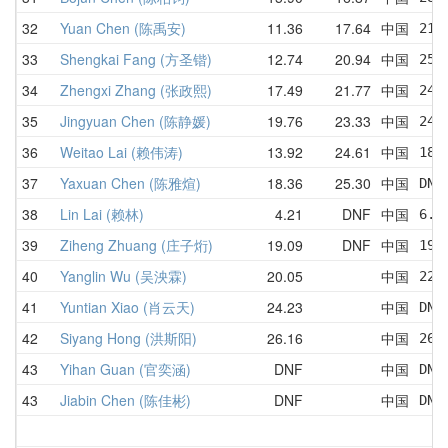
32
Yuan Chen (陈禹安)
11.36
17.64
中国
21.
33
Shengkai Fang (方圣锴)
12.74
20.94
中国
25.
34
Zhengxi Zhang (张政熙)
17.49
21.77
中国
24.
35
Jingyuan Chen (陈静媛)
19.76
23.33
中国
24.
36
Weitao Lai (赖伟涛)
13.92
24.61
中国
18.
37
Yaxuan Chen (陈雅煊)
18.36
25.30
中国
DNF
38
Lin Lai (赖林)
4.21
DNF
中国
6.3
39
Ziheng Zhuang (庄子烆)
19.09
DNF
中国
19.
40
Yanglin Wu (吴泱霖)
20.05
中国
22.
41
Yuntian Xiao (肖云天)
24.23
中国
DNF
42
Siyang Hong (洪斯阳)
26.16
中国
26.
43
Yihan Guan (官奕涵)
DNF
中国
DNF
43
Jiabin Chen (陈佳彬)
DNF
中国
DNF