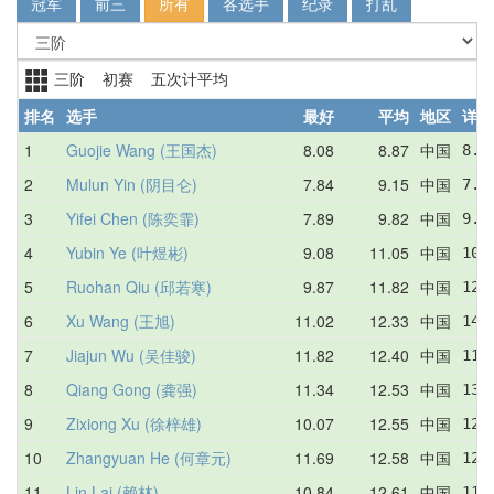
冠军
前三
所有
各选手
纪录
打乱
三阶 初赛 五次计平均
排名
选手
最好
平均
地区
详情
1
Guojie Wang (王国杰)
8.08
8.87
中国
8.9
2
Mulun Yin (阴目仑)
7.84
9.15
中国
7.8
3
Yifei Chen (陈奕霏)
7.89
9.82
中国
9.8
4
Yubin Ye (叶煜彬)
9.08
11.05
中国
10.
5
Ruohan Qiu (邱若寒)
9.87
11.82
中国
12.
6
Xu Wang (王旭)
11.02
12.33
中国
14.
7
Jiajun Wu (吴佳骏)
11.82
12.40
中国
11.
8
Qiang Gong (龚强)
11.34
12.53
中国
13.
9
Zixiong Xu (徐梓雄)
10.07
12.55
中国
12.
10
Zhangyuan He (何章元)
11.69
12.58
中国
12.
11
Lin Lai (赖林)
10.84
12.61
中国
11.