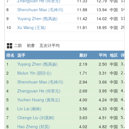
7
Zhangyuan He (何章元)
11.33
12.79
中国
11.
8
Shenchuan Mao (毛神川)
11.88
13.94
中国
14.
9
Yuyang Zhen (甄禹扬)
11.42
14.02
中国
11.
10
Xu Wang (王旭)
11.81
18.95
中国
29.
二阶 初赛 五次计平均
排名
选手
最好
平均
地区
详情
1
Yuyang Zhen (甄禹扬)
2.19
2.50
中国
3.0
2
Mulun Yin (阴目仑)
1.71
3.31
中国
2.5
3
Shenchuan Mao (毛神川)
2.94
3.66
中国
3.7
4
Zhangyuan He (何章元)
2.69
3.95
中国
4.4
5
Yuchen Huang (黄禹尘)
4.00
4.24
中国
4.2
6
Lin Lai (赖林)
3.56
4.33
中国
4.0
7
Chenge Liu (刘晨舸)
3.63
4.51
中国
5.6
8
Hao Zheng (郑昊)
4.02
4.82
中国
5.0