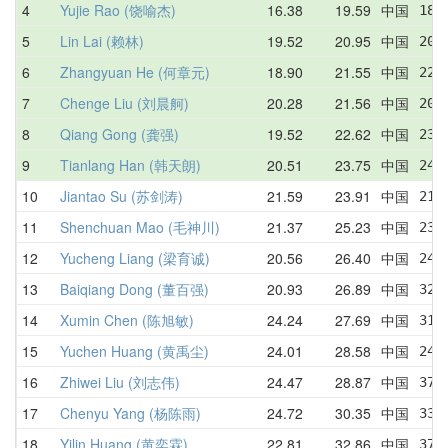
4
Yujie Rao (饶喻杰)
16.38
19.59
中国
18.
5
Lin Lai (赖林)
19.52
20.95
中国
20.
6
Zhangyuan He (何章元)
18.90
21.55
中国
22.
7
Chenge Liu (刘晨舸)
20.28
21.56
中国
20.
8
Qiang Gong (龚强)
19.52
22.62
中国
23.
9
Tianlang Han (韩天朗)
20.51
23.75
中国
24.
10
Jiantao Su (苏剑涛)
21.59
23.91
中国
21.
11
Shenchuan Mao (毛神川)
21.37
25.23
中国
23.
12
Yucheng Liang (梁育诚)
20.56
26.40
中国
24.
13
Baiqiang Dong (董百强)
20.93
26.89
中国
32.
14
Xumin Chen (陈旭敏)
24.24
27.69
中国
31.
15
Yuchen Huang (黄禹尘)
24.01
28.58
中国
24.
16
Zhiwei Liu (刘志伟)
24.47
28.87
中国
37.
17
Chenyu Yang (杨陈雨)
24.72
30.35
中国
33.
18
Yilin Huang (黄奕霖)
22.81
32.86
中国
37.