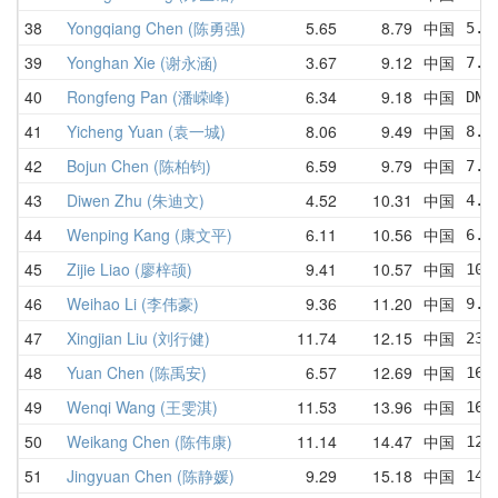
38
Yongqiang Chen (陈勇强)
5.65
8.79
中国
5.6
39
Yonghan Xie (谢永涵)
3.67
9.12
中国
7.9
40
Rongfeng Pan (潘嵘峰)
6.34
9.18
中国
DNF
41
Yicheng Yuan (袁一城)
8.06
9.49
中国
8.0
42
Bojun Chen (陈柏钧)
6.59
9.79
中国
7.5
43
Diwen Zhu (朱迪文)
4.52
10.31
中国
4.5
44
Wenping Kang (康文平)
6.11
10.56
中国
6.1
45
Zijie Liao (廖梓颉)
9.41
10.57
中国
10.
46
Weihao Li (李伟豪)
9.36
11.20
中国
9.6
47
Xingjian Liu (刘行健)
11.74
12.15
中国
23.
48
Yuan Chen (陈禹安)
6.57
12.69
中国
16.
49
Wenqi Wang (王雯淇)
11.53
13.96
中国
16.
50
Weikang Chen (陈伟康)
11.14
14.47
中国
12.
51
Jingyuan Chen (陈静媛)
9.29
15.18
中国
14.