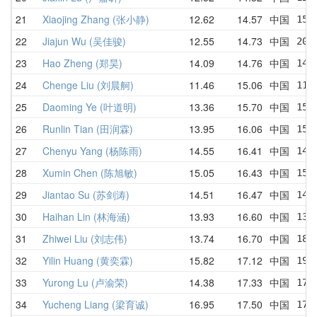
21
Xiaojing Zhang (张小静)
12.62
14.57
中国
15.
22
Jiajun Wu (吴佳骏)
12.55
14.73
中国
20.
23
Hao Zheng (郑昊)
14.09
14.76
中国
14.
24
Chenge Liu (刘晨舸)
11.46
15.06
中国
11.
25
Daoming Ye (叶道明)
13.36
15.70
中国
15.
26
Runlin Tian (田润霖)
13.95
16.06
中国
15.
27
Chenyu Yang (杨陈雨)
14.55
16.41
中国
14.
28
Xumin Chen (陈旭敏)
15.05
16.43
中国
15.
29
Jiantao Su (苏剑涛)
14.51
16.47
中国
14.
30
Haihan Lin (林海涵)
13.93
16.60
中国
13.
31
Zhiwei Liu (刘志伟)
13.74
16.70
中国
18.
32
Yilin Huang (黄奕霖)
15.82
17.12
中国
19.
33
Yurong Lu (卢渝荣)
14.38
17.33
中国
17.
34
Yucheng Liang (梁育诚)
16.95
17.50
中国
17.