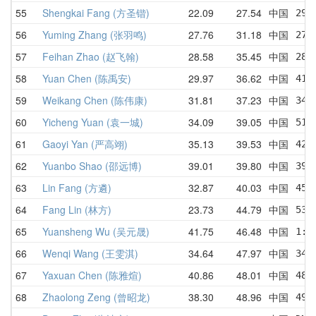
55
Shengkai Fang (方圣锴)
22.09
27.54
中国
29.
56
Yuming Zhang (张羽鸣)
27.76
31.18
中国
27.
57
Feihan Zhao (赵飞翰)
28.58
35.45
中国
28.
58
Yuan Chen (陈禹安)
29.97
36.62
中国
41.
59
Weikang Chen (陈伟康)
31.81
37.23
中国
34.
60
Yicheng Yuan (袁一城)
34.09
39.05
中国
51.
61
Gaoyi Yan (严高翊)
35.13
39.53
中国
42.
62
Yuanbo Shao (邵远博)
39.01
39.80
中国
39.
63
Lin Fang (方遴)
32.87
40.03
中国
45.
64
Fang Lin (林方)
23.73
44.79
中国
53.
65
Yuansheng Wu (吴元晟)
41.75
46.48
中国
1:0
66
Wenqi Wang (王雯淇)
34.64
47.97
中国
34.
67
Yaxuan Chen (陈雅煊)
40.86
48.01
中国
48.
68
Zhaolong Zeng (曾昭龙)
38.30
48.96
中国
49.