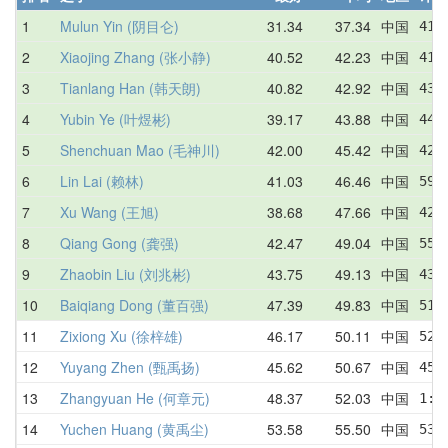
1
Mulun Yin (阴目仑)
31.34
37.34
中国
41.
2
Xiaojing Zhang (张小静)
40.52
42.23
中国
41.
3
Tianlang Han (韩天朗)
40.82
42.92
中国
43.
4
Yubin Ye (叶煜彬)
39.17
43.88
中国
44.
5
Shenchuan Mao (毛神川)
42.00
45.42
中国
42.
6
Lin Lai (赖林)
41.03
46.46
中国
59.
7
Xu Wang (王旭)
38.68
47.66
中国
42.
8
Qiang Gong (龚强)
42.47
49.04
中国
55.
9
Zhaobin Liu (刘兆彬)
43.75
49.13
中国
43.
10
Baiqiang Dong (董百强)
47.39
49.83
中国
51.
11
Zixiong Xu (徐梓雄)
46.17
50.11
中国
52.
12
Yuyang Zhen (甄禹扬)
45.62
50.67
中国
45.
13
Zhangyuan He (何章元)
48.37
52.03
中国
1:0
14
Yuchen Huang (黄禹尘)
53.58
55.50
中国
53.