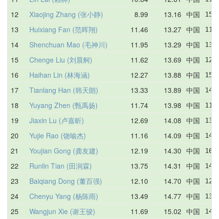
12
Xiaojing Zhang (张小静)
8.99
13.16
中国
15.
13
Huixiang Fan (范晖翔)
11.46
13.27
中国
11.
14
Shenchuan Mao (毛神川)
11.95
13.29
中国
13.
15
Chenge Liu (刘晨舸)
11.62
13.69
中国
12.
16
Haihan Lin (林海涵)
12.27
13.88
中国
15.
17
Tianlang Han (韩天朗)
13.33
13.89
中国
14.
18
Yuyang Zhen (甄禹扬)
11.74
13.98
中国
11.
19
Jiaxin Lu (卢嘉昕)
12.69
14.08
中国
13.
20
Yujie Rao (饶喻杰)
11.16
14.09
中国
14.
21
Youjian Gong (龚友建)
12.19
14.30
中国
16.
22
Runlin Tian (田润霖)
13.75
14.31
中国
14.
23
Baiqiang Dong (董百强)
12.10
14.70
中国
12.
24
Chenyu Yang (杨陈雨)
13.49
14.77
中国
13.
25
Wangjun Xie (谢王骏)
11.69
15.02
中国
14.