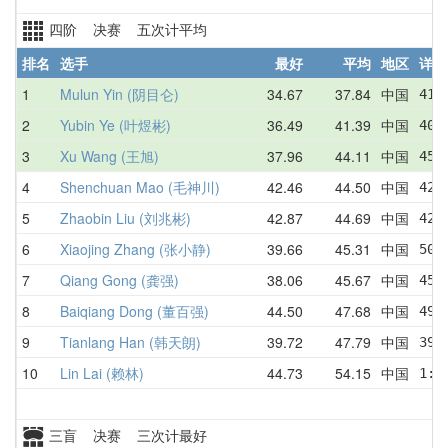
四阶 决赛 五次计平均
排名
选手
最好
平均
地区
详情
1
Mulun Yin (阴目仑)
34.67
37.84
中国
41.
2
Yubin Ye (叶煜彬)
36.49
41.39
中国
40.
3
Xu Wang (王旭)
37.96
44.11
中国
45.
4
Shenchuan Mao (毛神川)
42.46
44.50
中国
42.
5
Zhaobin Liu (刘兆彬)
42.87
44.69
中国
42.
6
Xiaojing Zhang (张小静)
39.66
45.31
中国
50.
7
Qiang Gong (龚强)
38.06
45.67
中国
45.
8
Baiqiang Dong (董百强)
44.50
47.68
中国
49.
9
Tianlang Han (韩天朗)
39.72
47.79
中国
39.
10
Lin Lai (赖林)
44.73
54.15
中国
1:0
三盲 决赛 三次计最好