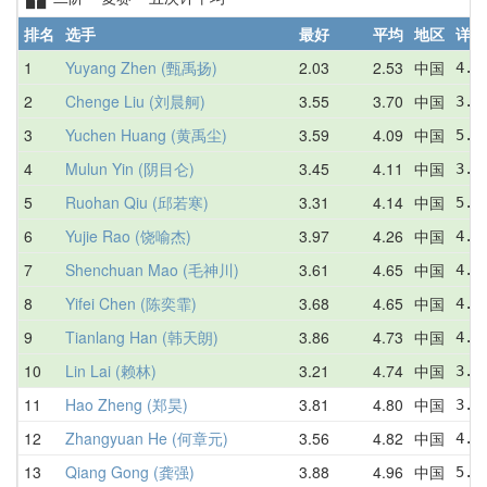
排名
选手
最好
平均
地区
详情
1
Yuyang Zhen (甄禹扬)
2.03
2.53
中国
4.5
2
Chenge Liu (刘晨舸)
3.55
3.70
中国
3.5
3
Yuchen Huang (黄禹尘)
3.59
4.09
中国
5.2
4
Mulun Yin (阴目仑)
3.45
4.11
中国
3.5
5
Ruohan Qiu (邱若寒)
3.31
4.14
中国
5.4
6
Yujie Rao (饶喻杰)
3.97
4.26
中国
4.0
7
Shenchuan Mao (毛神川)
3.61
4.65
中国
4.8
8
Yifei Chen (陈奕霏)
3.68
4.65
中国
4.9
9
Tianlang Han (韩天朗)
3.86
4.73
中国
4.8
10
Lin Lai (赖林)
3.21
4.74
中国
3.2
11
Hao Zheng (郑昊)
3.81
4.80
中国
3.8
12
Zhangyuan He (何章元)
3.56
4.82
中国
4.4
13
Qiang Gong (龚强)
3.88
4.96
中国
5.5