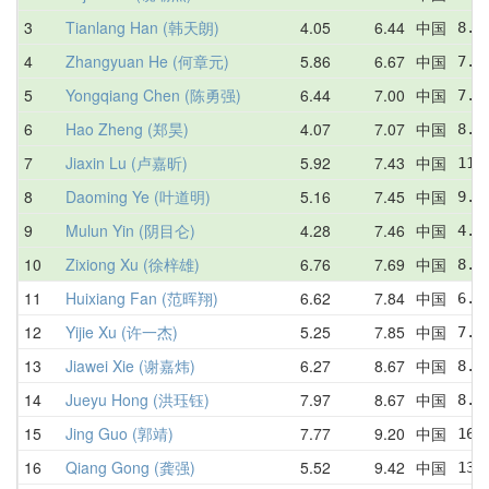
3
Tianlang Han (韩天朗)
4.05
6.44
中国
8.3
4
Zhangyuan He (何章元)
5.86
6.67
中国
7.0
5
Yongqiang Chen (陈勇强)
6.44
7.00
中国
7.6
6
Hao Zheng (郑昊)
4.07
7.07
中国
8.7
7
Jiaxin Lu (卢嘉昕)
5.92
7.43
中国
11.
8
Daoming Ye (叶道明)
5.16
7.45
中国
9.6
9
Mulun Yin (阴目仑)
4.28
7.46
中国
4.2
10
Zixiong Xu (徐梓雄)
6.76
7.69
中国
8.6
11
Huixiang Fan (范晖翔)
6.62
7.84
中国
6.6
12
Yijie Xu (许一杰)
5.25
7.85
中国
7.1
13
Jiawei Xie (谢嘉炜)
6.27
8.67
中国
8.3
14
Jueyu Hong (洪珏钰)
7.97
8.67
中国
8.6
15
Jing Guo (郭靖)
7.77
9.20
中国
16.
16
Qiang Gong (龚强)
5.52
9.42
中国
13.