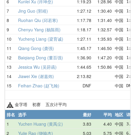
6
Kunlei Xu (许坤垒)
1:19.23
1:28.96
中国
1:3
7
Jing Guo (郭靖)
1:27.12
1:30.40
中国
1:2
8
Ruohan Qiu (邱若寒)
1:17.78
1:31.40
中国
1:1
9
Chenyu Yang (杨陈雨)
1:18.17
1:32.57
中国
1:4
10
Yucheng Liang (梁育诚)
1:27.11
1:35.93
中国
1:3
11
Qiang Gong (龚强)
1:45.17
1:46.50
中国
1:4
12
Baiqiang Dong (董百强)
1:36.90
1:47.20
中国
1:5
13
Jessica Wu (吴莳函)
1:44.65
1:50.86
中国
1:4
14
Jiawei Xie (谢嘉炜)
2:13.82
中国
2:1
15
Feihan Zhao (赵飞翰)
DNF
中国
DNF
金字塔 初赛 五次计平均
排名
选手
最好
平均
地区
详情
1
Yuchen Huang (黄禹尘)
3.83
4.40
中国
3.8
2
Yujie Rao (饶喻杰)
5.03
5.75
中国
6.5