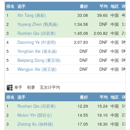
排名
选手
最好
平均
地区
详情
1
Xin Tang (唐薪)
33.08
39.60
中国
40.
2
Yuyang Zhen (甄禹扬)
1:34.58
DNF
中国
1:3
3
Ruohan Qiu (邱若寒)
1:45.08
2:00.82
中国
2:1
4
Daoming Ye (叶道明)
2:07.83
DNF
中国
DNF
5
Yonghan Xie (谢永涵)
DNF
DNF
中国
DNF
5
Baiqiang Dong (董百强)
DNF
DNF
中国
DNF
5
Wangjun Xie (谢王骏)
DNF
DNF
中国
DNF
单手 初赛 五次计平均
排名
选手
最好
平均
地区
详情
1
Ruohan Qiu (邱若寒)
12.29
15.24
中国
14.
2
Mulun Yin (阴目仑)
14.55
16.10
中国
23.
3
Zixiong Xu (徐梓雄)
17.05
18.30
中国
17.