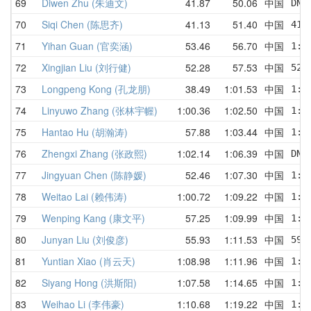
69
Diwen Zhu (朱迪文)
41.87
50.06
中国
DNF
70
Siqi Chen (陈思齐)
41.13
51.40
中国
41.
71
Yihan Guan (官奕涵)
53.46
56.70
中国
1:0
72
Xingjian Liu (刘行健)
52.28
57.53
中国
52.
73
Longpeng Kong (孔龙朋)
38.49
1:01.53
中国
1:2
74
Linyuwo Zhang (张林宇幄)
1:00.36
1:02.50
中国
1:0
75
Hantao Hu (胡瀚涛)
57.88
1:03.44
中国
1:1
76
Zhengxi Zhang (张政熙)
1:02.14
1:06.39
中国
DNF
77
Jingyuan Chen (陈静媛)
52.46
1:07.30
中国
1:0
78
Weitao Lai (赖伟涛)
1:00.72
1:09.22
中国
1:1
79
Wenping Kang (康文平)
57.25
1:09.99
中国
1:1
80
Junyan Liu (刘俊彦)
55.93
1:11.53
中国
59.
81
Yuntian Xiao (肖云天)
1:08.98
1:11.96
中国
1:1
82
Siyang Hong (洪斯阳)
1:07.58
1:14.65
中国
1:0
83
Weihao Li (李伟豪)
1:10.68
1:19.22
中国
1:3