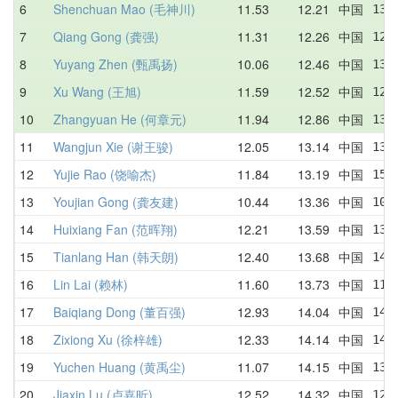
6
Shenchuan Mao (毛神川)
11.53
12.21
中国
13.
7
Qiang Gong (龚强)
11.31
12.26
中国
12.
8
Yuyang Zhen (甄禹扬)
10.06
12.46
中国
13.
9
Xu Wang (王旭)
11.59
12.52
中国
12.
10
Zhangyuan He (何章元)
11.94
12.86
中国
13.
11
Wangjun Xie (谢王骏)
12.05
13.14
中国
13.
12
Yujie Rao (饶喻杰)
11.84
13.19
中国
15.
13
Youjian Gong (龚友建)
10.44
13.36
中国
10.
14
Huixiang Fan (范晖翔)
12.21
13.59
中国
13.
15
Tianlang Han (韩天朗)
12.40
13.68
中国
14.
16
Lin Lai (赖林)
11.60
13.73
中国
11.
17
Baiqiang Dong (董百强)
12.93
14.04
中国
14.
18
Zixiong Xu (徐梓雄)
12.33
14.14
中国
14.
19
Yuchen Huang (黄禹尘)
11.07
14.15
中国
13.
20
Jiaxin Lu (卢嘉昕)
12.52
14.32
中国
12.