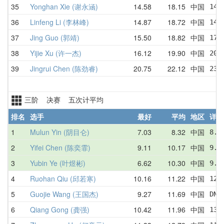
35
Yonghan Xie (谢永涵)
14.58
18.15
中国
14.
36
Linfeng Li (李林峰)
14.87
18.72
中国
14.
37
Jing Guo (郭靖)
15.50
18.82
中国
17.
38
Yijie Xu (许一杰)
16.12
19.90
中国
20.
39
Jingrui Chen (陈劲睿)
20.75
22.12
中国
23.
三阶 决赛 五次计平均
排名
选手
最好
平均
地区
详情
1
Mulun Yin (阴目仑)
7.03
8.32
中国
8.1
2
Yifei Chen (陈奕霏)
9.11
10.17
中国
9.9
3
Yubin Ye (叶煜彬)
6.62
10.30
中国
9.6
4
Ruohan Qiu (邱若寒)
10.16
11.22
中国
12.
5
Guojie Wang (王国杰)
9.27
11.69
中国
DNF
6
Qiang Gong (龚强)
10.42
11.96
中国
13.