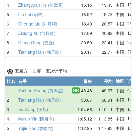
4
Zhangyuan He (何章元)
15.15
19.43
中国
19.
5
Lin Lai (赖林)
16.92
19.78
中国
19.
6
Chenge Liu (刘晨舸)
18.40
20.57
中国
23.
7
Zixiong Xu (徐梓雄)
17.69
20.82
中国
19.
8
Qiang Gong (龚强)
20.59
22.41
中国
22.
9
Tianlang Han (韩天朗)
20.17
22.77
中国
32.
五魔方 决赛 五次计平均
排名
选手
最好
平均
地区
详情
1
Yuchen Huang (黄禹尘)
NR
43.48
49.67
中国
47.
2
Tianlang Han (韩天朗)
53.67
58.91
中国
1:0
3
Xu Wang (王旭)
1:04.66
1:10.11
中国
1:1
4
Mulun Yin (阴目仑)
1:05.12
1:13.85
中国
1:1
5
Yujie Rao (饶喻杰)
1:12.95
1:17.93
中国
1:2