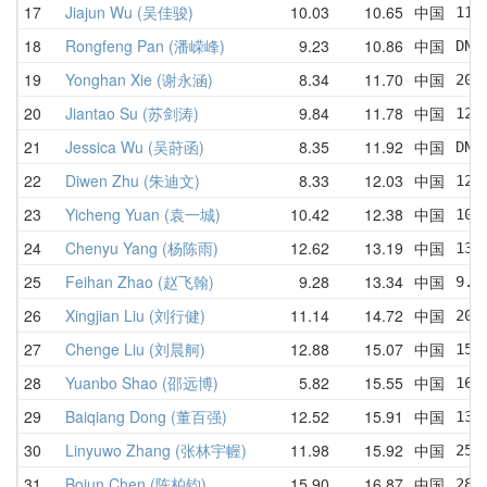
17
Jiajun Wu (吴佳骏)
10.03
10.65
中国
11.
18
Rongfeng Pan (潘嵘峰)
9.23
10.86
中国
DNF
19
Yonghan Xie (谢永涵)
8.34
11.70
中国
20.
20
Jiantao Su (苏剑涛)
9.84
11.78
中国
12.
21
Jessica Wu (吴莳函)
8.35
11.92
中国
DNF
22
Diwen Zhu (朱迪文)
8.33
12.03
中国
12.
23
Yicheng Yuan (袁一城)
10.42
12.38
中国
10.
24
Chenyu Yang (杨陈雨)
12.62
13.19
中国
13.
25
Feihan Zhao (赵飞翰)
9.28
13.34
中国
9.2
26
Xingjian Liu (刘行健)
11.14
14.72
中国
20.
27
Chenge Liu (刘晨舸)
12.88
15.07
中国
15.
28
Yuanbo Shao (邵远博)
5.82
15.55
中国
16.
29
Baiqiang Dong (董百强)
12.52
15.91
中国
13.
30
Linyuwo Zhang (张林宇幄)
11.98
15.92
中国
25.
31
Bojun Chen (陈柏钧)
15.90
16.87
中国
28.