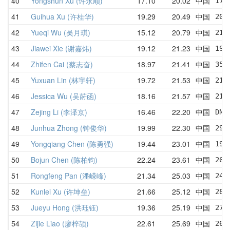
40
Yongshun Xu (许永顺)
17.10
20.02
中国
17.
41
Guihua Xu (许桂华)
19.29
20.49
中国
20.
42
Yueqi Wu (吴月琪)
15.12
20.79
中国
21.
43
Jiawei Xie (谢嘉炜)
19.12
21.23
中国
19.
44
Zhifen Cai (蔡志奋)
18.97
21.41
中国
35.
45
Yuxuan Lin (林宇轩)
19.72
21.53
中国
21.
46
Jessica Wu (吴莳函)
18.16
21.57
中国
21.
47
Zejing Li (李泽京)
16.46
22.20
中国
DNF
48
Junhua Zhong (钟俊华)
19.99
22.30
中国
29.
49
Yongqiang Chen (陈勇强)
19.44
23.01
中国
19.
50
Bojun Chen (陈柏钧)
22.24
23.61
中国
26.
51
Rongfeng Pan (潘嵘峰)
21.34
25.03
中国
24.
52
Kunlei Xu (许坤垒)
21.66
25.12
中国
28.
53
Jueyu Hong (洪珏钰)
19.36
25.19
中国
27.
54
Zijie Liao (廖梓颉)
22.61
25.69
中国
26.