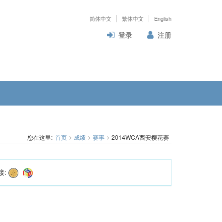
简体中文
繁体中文
English
登录
注册
您在这里:
首页
成绩
赛事
2014WCA西安樱花赛
接: