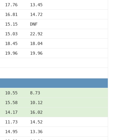
  17.76     13.45
  16.81     14.72
  15.15     DNF
  15.03     22.92
  18.45     18.04
  19.96     19.96
  10.55     8.73
  15.58     10.12
  14.17     16.02
  11.73     14.52
  14.95     13.36