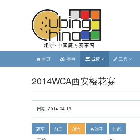
首页
赛事
成绩
工具
2014WCA西安樱花赛
日期:
2014-04-13
冠军
前三
所有
各选手
打乱