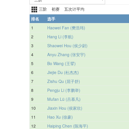
三阶 初赛 五次计平均
排名
选手
1
Haowei Fan (樊浩玮)
2
Hang Li (李航)
3
Shaowei Hou (侯少尉)
4
Anyu Zhang (张安宇)
5
Bo Wang (王擘)
6
Jiejie Du (杜杰杰)
7
Zishu Qu (屈子舒)
8
Pengju Li (李鹏举)
9
Mufan Lü (吕慕凡)
10
Jiaxin Hou (侯家欣)
11
Hao Xu (徐豪)
12
Haiping Chen (陈海平)