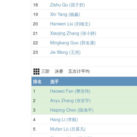
18
Zishu Qu (屈子舒)
19
Xin Yang (杨鑫)
20
Hanwen Liu (刘翰文)
21
Xiaojing Zhang (张小静)
22
Mingkang Guo (郭名康)
23
Jie Wang (王杰)
三阶 决赛 五次计平均
排名
选手
1
Haowei Fan (樊浩玮)
2
Anyu Zhang (张安宇)
3
Haiping Chen (陈海平)
4
Hang Li (李航)
5
Mufan Lü (吕慕凡)