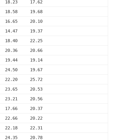
  18.23     17.62
  18.58     19.68
  16.65     20.10
  14.47     19.37
  18.40     22.25
  20.36     20.66
  19.44     19.14
  24.50     19.67
  22.20     25.72
  23.65     20.53
  23.21     20.56
  17.66     20.37
  22.66     20.22
  22.18     22.31
  24.35     20.78