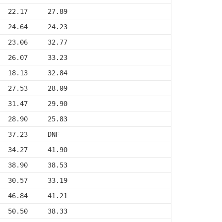
  22.17     27.89
  24.64     24.23
  23.06     32.77
  26.07     33.23
  18.13     32.84
  27.53     28.09
  31.47     29.90
  28.90     25.83
  37.23     DNF
  34.27     41.90
  38.90     38.53
  30.57     33.19
  46.84     41.21
  50.50     38.33