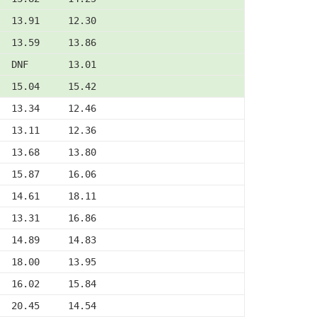
  13.91     12.30
  13.59     13.86
  DNF       13.01
  15.04     15.42
  13.34     12.46
  13.11     12.36
  13.68     13.80
  15.87     16.06
  14.61     18.11
  13.31     16.86
  14.89     14.83
  18.00     13.95
  16.02     15.84
  20.45     14.54