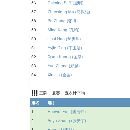
56
Daiming Si (思黛明)
57
Zhenxiong Ma (马振雄)
58
Bo Zhang (张博)
59
Ming Kong (孔鸣)
60
Jihui Hao (郝霁晖)
61
Yvjie Ding (丁玉洁)
62
Quan Kuang (匡泉)
63
Yue Zheng (郑越)
64
Xin Jin (金鑫)
三阶 复赛 五次计平均
排名
选手
1
Haowei Fan (樊浩玮)
2
Anyu Zhang (张安宇)
3
Hang Li (李航)