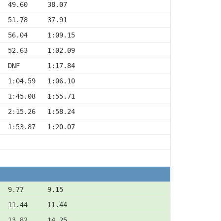
  49.60     38.07
  51.78     37.91
  56.04     1:09.15
  52.63     1:02.09
  DNF       1:17.84
  1:04.59   1:06.10
  1:45.08   1:55.71
  2:15.26   1:58.24
  1:53.87   1:20.07
  9.77      9.15
  11.44     11.44
  13.82     14.25