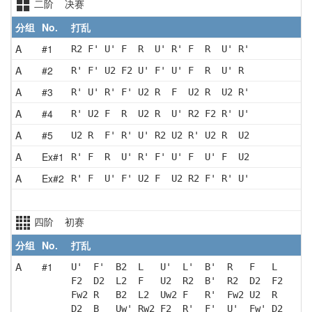
二阶 决赛
分组
No.
打乱
A
#1
R2 F' U' F  R  U' R' F  R  U' R'
A
#2
R' F' U2 F2 U' F' U' F  R  U' R 
A
#3
R' U' R' F' U2 R  F  U2 R  U2 R'
A
#4
R' U2 F  R  U2 R  U' R2 F2 R' U'
A
#5
U2 R  F' R' U' R2 U2 R' U2 R  U2
A
Ex#1
R' F  R  U' R' F' U' F  U' F  U2
A
Ex#2
R' F  U' F' U2 F  U2 R2 F' R' U'
四阶 初赛
分组
No.
打乱
A
#1
U'  F'  B2  L   U'  L'  B'  R   F   L  
F2  D2  L2  F   U2  R2  B'  R2  D2  F2 
Fw2 R   B2  L2  Uw2 F   R'  Fw2 U2  R  
D2  B   Uw' Rw2 F2  R'  F'  U'  Fw' D2 