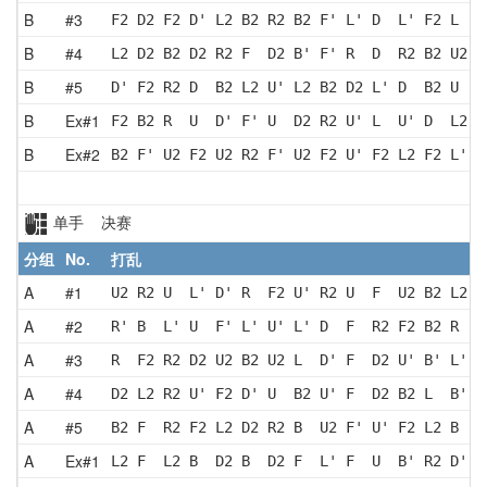
B
#3
F2 D2 F2 D' L2 B2 R2 B2 F' L' D  L' F2 L  D
B
#4
L2 D2 B2 D2 R2 F  D2 B' F' R  D  R2 B2 U2 F
B
#5
D' F2 R2 D  B2 L2 U' L2 B2 D2 L' D  B2 U  B
B
Ex#1
F2 B2 R  U  D' F' U  D2 R2 U' L  U' D  L2 F
B
Ex#2
B2 F' U2 F2 U2 R2 F' U2 F2 U' F2 L2 F2 L' B
单手 决赛
分组
No.
打乱
A
#1
U2 R2 U  L' D' R  F2 U' R2 U  F  U2 B2 L2 D
A
#2
R' B  L' U  F' L' U' L' D  F  R2 F2 B2 R  U
A
#3
R  F2 R2 D2 U2 B2 U2 L  D' F  D2 U' B' L' U
A
#4
D2 L2 R2 U' F2 D' U  B2 U' F  D2 B2 L  B' D
A
#5
B2 F  R2 F2 L2 D2 R2 B  U2 F' U' F2 L2 B  R
A
Ex#1
L2 F  L2 B  D2 B  D2 F  L' F  U  B' R2 D' L