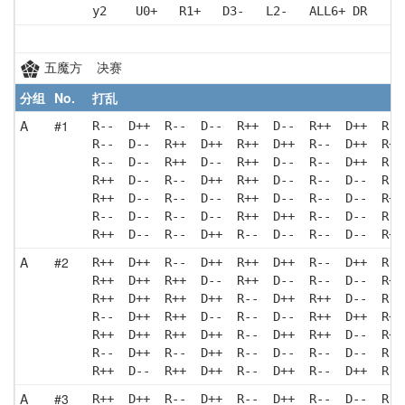
y2    U0+   R1+   D3-   L2-   ALL6+ DR    D
五魔方 决赛
分组
No.
打乱
A
#1
R--  D++  R--  D--  R++  D--  R++  D++  R--
R--  D--  R++  D++  R++  D++  R--  D++  R++
R--  D--  R++  D--  R++  D--  R--  D++  R--
R++  D--  R--  D++  R++  D--  R--  D--  R--
R++  D--  R--  D--  R++  D--  R--  D--  R++
R--  D--  R--  D--  R++  D++  R--  D--  R--
R++  D--  R--  D++  R--  D--  R--  D--  R++
A
#2
R++  D++  R--  D++  R++  D++  R--  D++  R--
R++  D++  R++  D--  R++  D--  R--  D--  R++
R++  D++  R++  D++  R--  D++  R++  D--  R--
R--  D++  R++  D--  R--  D--  R++  D++  R++
R++  D++  R++  D++  R--  D++  R++  D--  R++
R--  D++  R--  D++  R--  D--  R--  D--  R--
R++  D--  R++  D++  R--  D++  R--  D++  R--
A
#3
R++  D++  R--  D++  R--  D++  R--  D--  R--