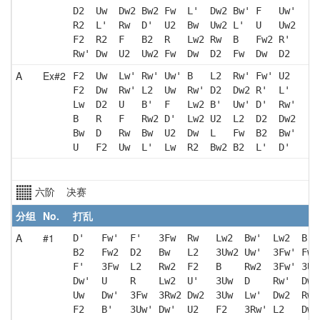
D2  Uw  Dw2 Bw2 Fw  L'  Dw2 Bw' F   Uw'
R2  L'  Rw  D'  U2  Bw  Uw2 L'  U   Uw2
F2  R2  F   B2  R   Lw2 Rw  B   Fw2 R' 
Rw' Dw  U2  Uw2 Fw  Dw  D2  Fw  Dw  D2 
A
Ex#2
F2  Uw  Lw' Rw' Uw' B   L2  Rw' Fw' U2 
F2  Dw  Rw' L2  Uw  Rw' D2  Dw2 R'  L' 
Lw  D2  U   B'  F   Lw2 B'  Uw' D'  Rw'
B   R   F   Rw2 D'  Lw2 U2  L2  D2  Dw2
Bw  D   Rw  Bw  U2  Dw  L   Fw  B2  Bw'
U   F2  Uw  L'  Lw  R2  Bw2 B2  L'  D' 
六阶 决赛
分组
No.
打乱
A
#1
D'   Fw'  F'   3Fw  Rw   Lw2  Bw'  Lw2  B  
B2   Fw2  D2   Bw   L2   3Uw2 Uw'  3Fw' Fw'
F'   3Fw  L2   Rw2  F2   B    Rw2  3Fw' 3Uw
Dw'  U    R    Lw2  U'   3Uw  D    Rw'  Dw2
Uw   Dw'  3Fw  3Rw2 Dw2  3Uw  Lw'  Dw2  Rw'
F2   B'   3Uw' Dw'  U2   F2   3Rw' L2   Dw'