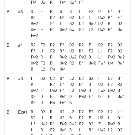
Fw  Uw  R   Fw' Rw' F' 
B
#3
D   F'  R   U   B   L   F2  U'  F'  D' 
B2  L'  D2  F2  D2  U2  L   Uw2 R'  F' 
Rw2 L   F'  L   B2  U2  Rw2 D2  B   D2 
Uw  F   B'  Uw2 Rw  F2  L2  Uw2 B'  Rw 
Fw2
B
#4
R2  F2  D2  F'  D2  R2  F   D2  B2  D2 
F'  U'  F2  R'  U2  R'  F2  L'  F2  D2 
Fw2 R   D   Rw2 Uw2 Fw2 D   L'  Fw2 Rw2
Uw2 F2  B   Uw2 R2  B'  Uw2 Fw' Uw' Rw'
B   L2  Fw  Uw 
B
#5
F   D2  U2  B'  L2  B2  U2  F'  U2  B' 
R   F'  R2  L'  U2  B'  D   U2  F2  R2 
Uw2 F'  Uw2 F'  L2  Fw2 D   Fw2 Uw2 B' 
D2  U   B   Rw' D'  Rw2 F'  D'  F   Uw'
R2  U   Rw  Fw' R' 
B
Ex#1
R   D2  R   U2  L2  D2  F2  R2  U2  L' 
D2  U   R   U2  B'  D2  F   U2  L   D' 
L'  Uw2 R'  Fw2 Rw2 F2  D2  F   Rw2 B  
L   B'  F2  Uw' R'  L   B'  Uw2 L2  D2 