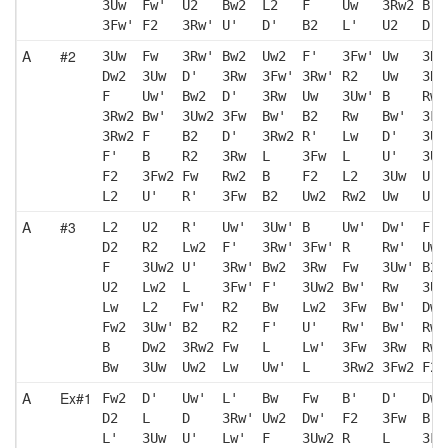
3Uw  Fw'  U2   Bw2  L2   F    Uw   3Rw2 B' 
3Fw' F2   3Rw' U'   D'   B2   L'   U2   D' 
A
#2
3Uw  Fw   3Rw' Bw2  Uw2  F'   3Fw' Uw   3Rw
Dw2  3Uw  D'   3Rw  3Fw' 3Rw' R2   Uw   3Rw
F    Uw'  Bw2  D'   3Rw  Uw   3Uw' B    Rw2
3Rw2 Bw'  3Uw2 3Fw  Bw'  B2   Rw   Bw'  3Fw
3Rw2 F    B2   D'   3Rw2 R'   Lw   D'   3Uw
F'   B    R2   3Rw  L    3Fw  L    U'   3Uw
F2   3Fw2 Fw   Rw2  B    F2   L2   3Uw  U  
L2   U'   R'   3Fw  B2   Uw2  Rw2  Uw   U' 
A
#3
L2   U2   R'   Uw'  3Uw' B    Uw'  Dw'  F' 
D2   R2   Lw2  F'   3Rw' 3Fw' R    Rw'  Uw'
F    3Uw2 U'   3Rw' Bw2  3Rw  Fw   3Uw' B2 
U2   Lw2  L    3Fw' F'   3Uw2 Bw'  Rw   3Uw
Lw   L2   Fw'  R2   Bw   Lw2  3Fw  Bw'  Dw2
Fw2  3Uw' B2   R2   F'   U'   Rw'  Bw'  Rw 
B    Dw2  3Rw2 Fw   L    Lw'  3Fw  3Rw  Rw2
Bw   3Uw  Uw2  Lw   Uw'  L    3Rw2 3Fw2 F2 
A
Ex#1
Fw2  D'   Uw'  L'   Bw   Fw   B'   D'   Dw'
D2   L    D    3Rw' Uw2  Dw'  F2   3Fw  B' 
L'   3Uw  U'   Lw'  F    3Uw2 R    L    3Fw