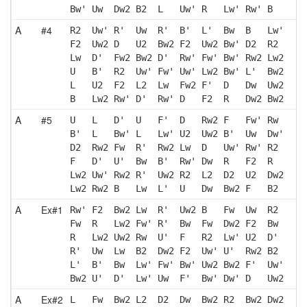
Bw' Uw  Dw2 B2  L   Uw' R   Lw' Rw' B  
A
#4
R2  Uw' R'  Uw  R'  B'  L'  Bw  B   Lw'
F2  Uw2 D   U2  Bw2 F2  Uw2 Bw' D2  R2 
Lw  D'  Fw2 Bw2 D'  Rw' Fw' Bw' Rw2 Lw2
U   B'  R2  Uw' Fw' Uw' Lw2 Bw' L'  Bw2
L   U2  F2  L2  Lw  Fw2 F'  D   Dw  Uw2
B   Lw2 Rw' D'  Rw' D   F2  R   Dw2 Bw2
A
#5
U   L   D'  U   F'  D   Rw2 F   Fw' Rw 
B'  L   Bw' L   Lw' U2  Uw2 B'  Uw  Dw'
D2  Rw2 Fw  R'  Rw2 Lw  D   Uw' Rw' R2 
F   D'  U'  Bw  B'  Rw' Dw  R   F2  R  
Lw2 Uw' Rw2 R'  Uw2 R2  L2  D2  U2  Dw2
Lw2 Rw2 B   Lw  L'  U   Dw  Bw2 F   B2 
A
Ex#1
Rw' F2  Bw2 Lw  R'  Uw2 B   Fw  Uw  R2 
Fw  R   Lw2 Fw' R'  Bw  Fw  Dw2 F2  Bw 
R   Lw2 Uw2 Rw  U'  F   R2  Lw' U2  D' 
R'  Uw  Lw  B2  Dw2 F2  Uw' U'  Rw2 B2 
L'  B'  Bw  Lw' Fw' Bw' Uw2 Bw2 F'  Uw'
Bw2 U'  D'  Lw' Uw  F'  Bw' Dw' D   Uw2
A
Ex#2
L   Fw  Bw2 L2  D2  Dw  Bw2 R2  Bw2 Dw2