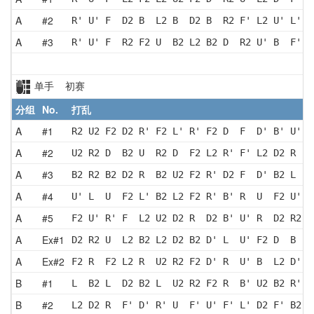
A
#2
R' U' F  D2 B  L2 B  D2 B  R2 F' L2 U' L' B
A
#3
R' U' F  R2 F2 U  B2 L2 B2 D  R2 U' B  F' D
单手 初赛
分组
No.
打乱
A
#1
R2 U2 F2 D2 R' F2 L' R' F2 D  F  D' B' U' B
A
#2
U2 R2 D  B2 U  R2 D  F2 L2 R' F' L2 D2 R  F
A
#3
B2 R2 B2 D2 R  B2 U2 F2 R' D2 F  D' B2 L  D
A
#4
U' L  U  F2 L' B2 L2 F2 R' B' R  U  F2 U' B
A
#5
F2 U' R' F  L2 U2 D2 R  D2 B' U' R  D2 R2 U
A
Ex#1
D2 R2 U  L2 B2 L2 D2 B2 D' L  U' F2 D  B  F
A
Ex#2
F2 R  F2 L2 R  U2 R2 F2 D' R  U' B  L2 D' L
B
#1
L  B2 L  D2 B2 L  U2 R2 F2 R  B' U2 B2 R' U
B
#2
L2 D2 R  F' D' R' U  F' U' F' L' D2 F' B2 L