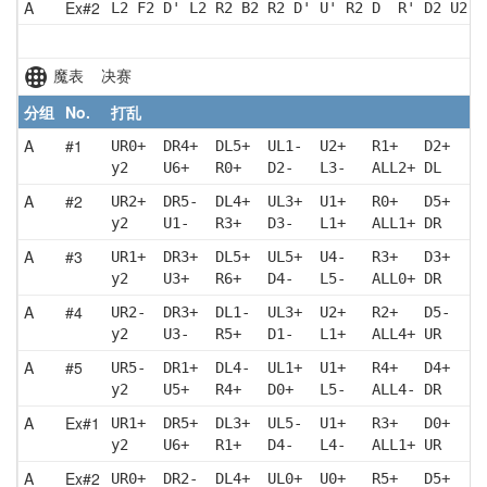
A
Ex#2
L2 F2 D' L2 R2 B2 R2 D' U' R2 D  R' D2 U2 R
魔表 决赛
分组
No.
打乱
A
#1
UR0+  DR4+  DL5+  UL1-  U2+   R1+   D2+   L
y2    U6+   R0+   D2-   L3-   ALL2+ DL    U
A
#2
UR2+  DR5-  DL4+  UL3+  U1+   R0+   D5+   L
y2    U1-   R3+   D3-   L1+   ALL1+ DR    U
A
#3
UR1+  DR3+  DL5+  UL5+  U4-   R3+   D3+   L
y2    U3+   R6+   D4-   L5-   ALL0+ DR    D
A
#4
UR2-  DR3+  DL1-  UL3+  U2+   R2+   D5-   L
y2    U3-   R5+   D1-   L1+   ALL4+ UR    D
A
#5
UR5-  DR1+  DL4-  UL1+  U1+   R4+   D4+   L
y2    U5+   R4+   D0+   L5-   ALL4- DR    D
A
Ex#1
UR1+  DR5+  DL3+  UL5-  U1+   R3+   D0+   L
y2    U6+   R1+   D4-   L4-   ALL1+ UR   
A
Ex#2
UR0+  DR2-  DL4+  UL0+  U0+   R5+   D5+   L