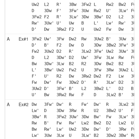
Uw2  L2   R'   3Bw  3Fw2 L    Rw2  Bw2  Fw'
D    3Dw  F'   3Fw' 3Uw  Rw2  U'   3Lw' Fw 
3Fw2 F2   R'   3Lw' 3Dw  3Bw' D2   L2   3Lw
Rw'  3Uw' U'   Uw   B    L'   Lw'  Rw'  3Uw
D'   Dw   3Rw2 F2   U    Uw2  Fw   Dw   3Lw
A
Ex#1
3Fw2 Uw'  3Fw  Dw2  Rw   3Uw2 B'   3Uw  3Fw
D'   B'   F2   Dw   D    3Dw  3Bw2 3Fw' 3Uw
Fw2  3Uw2 D2   R'   3Lw2 3Fw' Uw2  3Uw' 3Rw
D    L2   3Dw' D2   Uw'  3Fw  3Lw  Rw   Fw'
Bw   3Dw' 3Lw  B2   R2   3Dw  Bw2  B2   3Uw
L'   3Bw' Uw2  Fw2  U    3Fw  3Rw  3Uw2 L  
F'   U'   R2   Dw   3Rw2 Dw2  F2   Lw   3Uw
Fw   Dw'  Fw   3Dw2 D'   R'   3Lw' D2   3Lw
3Uw2 D'   3Fw' B'   L2   3Bw2 L'   D2   B' 
U'   Bw   3Rw2 Rw   F    D    3Lw2 B'   3Rw
A
Ex#2
Dw   3Fw' Dw'  R    Fw'  Dw'  R    3Lw2 3Rw
Lw'  D    3Dw  3Rw  R    U2   3Bw2 U'   F' 
3Bw' R    3Fw2 3Uw' 3Dw  Bw'  Fw   3Lw' 3Bw
Rw   B'   Fw   Rw'  Lw2  Bw2  D2   Lw2  U  
Bw   Rw'  Lw'  Uw2  3Dw  Dw'  D'   3Rw  Fw2
Lw'  3Uw  3Lw  U    3Lw' B2   3Dw2 3Bw' Rw2