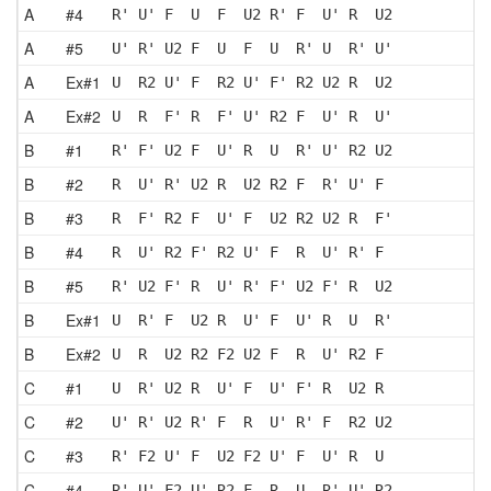
A
#4
R' U' F  U  F  U2 R' F  U' R  U2
A
#5
U' R' U2 F  U  F  U  R' U  R' U'
A
Ex#1
U  R2 U' F  R2 U' F' R2 U2 R  U2
A
Ex#2
U  R  F' R  F' U' R2 F  U' R  U'
B
#1
R' F' U2 F  U' R  U  R' U' R2 U2
B
#2
R  U' R' U2 R  U2 R2 F  R' U' F 
B
#3
R  F' R2 F  U' F  U2 R2 U2 R  F'
B
#4
R  U' R2 F' R2 U' F  R  U' R' F 
B
#5
R' U2 F' R  U' R' F' U2 F' R  U2
B
Ex#1
U  R' F  U2 R  U' F  U' R  U  R'
B
Ex#2
U  R  U2 R2 F2 U2 F  R  U' R2 F 
C
#1
U  R' U2 R  U' F  U' F' R  U2 R 
C
#2
U' R' U2 R' F  R  U' R' F  R2 U2
C
#3
R' F2 U' F  U2 F2 U' F  U' R  U 
C
#4
R' U' F2 U' R2 F  R  U  R' U' R2