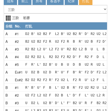
冠军
前三
所有
各选手
纪录
打乱
三阶 初赛
分组
No.
打乱
A
#1
D2 B' U2 B2 F  L2 B' U2 B2 R' D' R2 U2 L2 B
A
#2
B2 U2 B2 F2 R  U2 F2 R  B  R' U2 B  F2 D' L
A
#3
R2 B2 L2 U' L2 F2 U' R2 B2 L2 B  U  L  B  R
A
#4
D2 R2 D2 L  R2 D2 F2 R2 D' F  R2 F  D  L  U
A
#5
F  R' L' D2 B' U  B  U  D  B  U2 R  U2 L  F
A
Ex#1
U  D2 B  U2 D  R' U' F  B' R' F2 D' F2 L2 U
A
Ex#2
B2 D2 R2 F2 R' F2 U2 L  F2 R  U' L2 F  L  R
B
#1
R' B' U' F  B  L' U2 B  R' F2 U2 R2 U  L2 U
B
#2
U2 F2 L2 U2 F  D2 B  L' D' F  L' U2 L2 R  D
B
#3
U  D2 L  U2 B' D' L' F' B2 U' R  F  B2 R2 F
B
#4
U' L2 R2 U2 B2 U' F2 U  B2 D' F' L  D2 L2 U