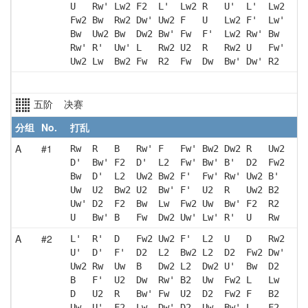
U   Rw' Lw2 F2  L'  Lw2 R   U'  L'  Lw2
Fw2 Bw  Rw2 Dw' Uw2 F   U   Lw2 F'  Lw'
Bw  Uw2 Bw  Dw2 Bw' Fw  F'  Lw2 Rw' Bw 
Rw' R'  Uw' L   Rw2 U2  R   Rw2 U   Fw'
Uw2 Lw  Bw2 Fw  R2  Fw  Dw  Bw' Dw' R2 
五阶 决赛
分组
No.
打乱
A
#1
Rw  R   B   Rw' F   Fw' Bw2 Dw2 R   Uw2
D'  Bw' F2  D'  L2  Fw' Bw' B'  D2  Fw2
Bw  D'  L2  Uw2 Bw2 F'  Fw' Rw' Uw2 B' 
Uw  U2  Bw2 U2  Bw' F'  U2  R   Uw2 B2 
Uw' D2  F2  Bw  Lw  Fw2 Uw  Bw' F2  R2 
U   Bw' B   Fw  Dw2 Uw' Lw' R'  U   Rw 
A
#2
L'  R'  D   Fw2 Uw2 F'  L2  U   D   Rw2
U'  D'  F'  D2  L2  Bw2 L2  D2  Fw2 Dw'
Uw2 Rw  Uw  B   Dw2 L2  Dw2 U'  Bw  D2 
B   F'  U2  Dw  Rw' B2  Uw  Fw2 L   Lw 
D   U2  R   Bw' Fw  U2  D2  Fw2 F   B2 
Uw  U'  F2  Lw  Dw' D2  Uw  Bw' L   F2 