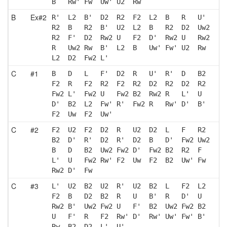
B   Rw' Fw  Uw' U2  Rw 
B
Ex#2
R'  L2  B'  D2  R2  F2  L2  B   R   U' 
R2  B   R2  B'  U2  L2  B   R2  D2  Uw2
R2  F'  D2  Rw2 U   F2  D'  Rw2 U   Rw2
R   Uw2 Rw  B'  L2  B   Uw' Fw' U2  Rw 
L2  D2  Fw2 L' 
C
#1
B   D   L   F'  D2  R   U'  R'  D   B2 
F2  R   F2  R2  F2  R2  D2  R2  D2  R2 
Fw2 L'  Fw2 U   Fw2 B2  Rw2 R   L'  U  
D'  B2  L2  Fw' R'  Fw2 R   Rw' D'  B' 
F2  Uw  F2  Uw'
C
#2
F2  U2  F2  D2  R   U2  D2  L   F   R2 
B2  D'  R'  D2  R'  D2  B   D'  Fw2 Uw2
B   D   B2  Uw2 Fw2 D'  Fw2 B2  R2  F  
L'  U   Fw2 Rw' F2  Uw  F2  B2  Uw' Fw 
Rw2 D'  Fw 
C
#3
L'  U2  B2  U2  R'  U2  B2  L   F2  L2 
F2  B   D2  B2  R   U   B'  R   D'  U  
Rw2 B'  Uw2 Fw2 U   F'  B2  Uw2 Fw2 B2 
U   F'  R   F2  Rw' D'  Rw' Uw' Fw' B' 
Rw  B2  D2  L'  U' 