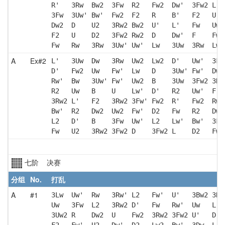
R'   3Rw  Bw2  3Fw  R2   Fw2  Dw'  3Fw2 L  
3Fw  3Uw' Bw'  Fw2  F2   R    B'   F2   U  
Dw2  D    U2   3Rw2 Bw2  U'   L'   Fw   Uw2
F2   U    D2   3Fw2 Rw2  D    Dw'  F    Fw2
Fw   Rw   3Rw  3Uw' Uw'  Lw   3Uw  3Rw  Lw'
A
Ex#2
L'   3Uw  Dw   3Rw  Uw2  Lw2  D'   Uw'  3Fw
D'   Fw2  Uw   Fw'  Lw   D    3Uw' Fw'  Dw2
Rw'  Bw   3Uw' Fw'  Uw2  B    3Uw  3Fw2 3Rw
R2   Uw   B    U    Lw'  D'   R2   Uw'  F  
3Rw2 L'   F2   3Rw2 3Fw' Fw2  R'   Fw2  Rw2
Bw'  R2   Dw2  Uw2  Fw'  D2   Fw   R2   Dw'
L2   D'   B    3Fw  Uw'  L2   Lw'  Bw'  3Fw
Fw   U2   3Rw2 3Fw2 D    3Fw2 L    D2   Fw 
七阶 决赛
分组
No.
打乱
A
#1
3Lw  Uw'  Rw   3Rw' L2   Fw'  U'   3Bw2 3Rw
Uw   3Fw  L2   3Rw2 D'   Fw   Rw'  Uw   L  
3Uw2 R    Dw2  U    Fw2  3Rw2 3Fw2 U'   D' 
F2   Fw'  U2   Dw'  D2   Lw2  Bw'  3Dw  L  