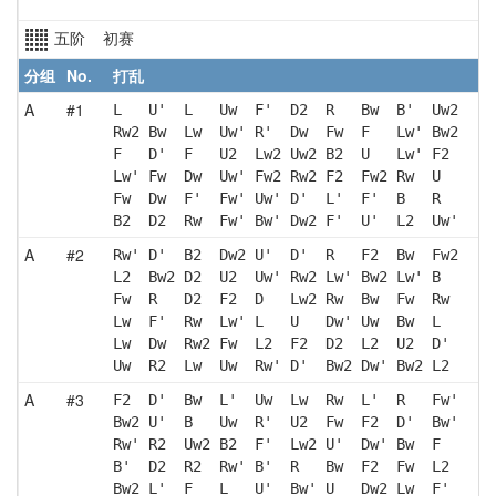
五阶 初赛
分组
No.
打乱
A
#1
L   U'  L   Uw  F'  D2  R   Bw  B'  Uw2
Rw2 Bw  Lw  Uw' R'  Dw  Fw  F   Lw' Bw2
F   D'  F   U2  Lw2 Uw2 B2  U   Lw' F2 
Lw' Fw  Dw  Uw' Fw2 Rw2 F2  Fw2 Rw  U  
Fw  Dw  F'  Fw' Uw' D'  L'  F'  B   R  
B2  D2  Rw  Fw' Bw' Dw2 F'  U'  L2  Uw'
A
#2
Rw' D'  B2  Dw2 U'  D'  R   F2  Bw  Fw2
L2  Bw2 D2  U2  Uw' Rw2 Lw' Bw2 Lw' B  
Fw  R   D2  F2  D   Lw2 Rw  Bw  Fw  Rw 
Lw  F'  Rw  Lw' L   U   Dw' Uw  Bw  L  
Lw  Dw  Rw2 Fw  L2  F2  D2  L2  U2  D' 
Uw  R2  Lw  Uw  Rw' D'  Bw2 Dw' Bw2 L2 
A
#3
F2  D'  Bw  L'  Uw  Lw  Rw  L'  R   Fw'
Bw2 U'  B   Uw  R'  U2  Fw  F2  D'  Bw'
Rw' R2  Uw2 B2  F'  Lw2 U'  Dw' Bw  F  
B'  D2  R2  Rw' B'  R   Bw  F2  Fw  L2 
Bw2 L'  F   L   U'  Bw' U   Dw2 Lw  F' 