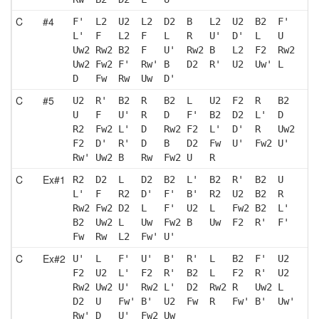
C
#4
F'  L2  U2  L2  D2  B   L2  U2  B2  F' 
L'  F   L2  F   L   R   U'  D'  L   U  
Uw2 Rw2 B2  F   U'  Rw2 B   L2  F2  Rw2
Uw2 Fw2 F'  Rw' B   D2  R'  U2  Uw' L  
D   Fw  Rw  Uw  D' 
C
#5
U2  R'  B2  R   B2  L   U2  F2  R   B2 
U   F   U'  R   D   F'  B2  D2  L'  D  
R2  Fw2 L'  D   Rw2 F2  L'  D'  R   Uw2
F2  D'  R'  D   B   D2  Fw  U'  Fw2 U' 
Rw' Uw2 B   Rw  Fw2 U   R  
C
Ex#1
R2  D2  L   D2  B2  L'  B2  R'  B2  U  
L'  F   R2  D'  F'  B'  R2  U2  B2  R  
Rw2 Fw2 D2  L   F'  U2  L   Fw2 B2  L' 
B2  Uw2 L   Uw  Fw2 B   Uw  F2  R'  F' 
Fw  Rw  L2  Fw' U' 
C
Ex#2
U'  L   F'  U'  B'  R'  L   B2  F'  U2 
F2  U2  L'  F2  R'  B2  L   F2  R'  U2 
Rw2 Uw2 U'  Rw2 L'  D2  Rw2 R   Uw2 L  
D2  U   Fw' B'  U2  Fw  R   Fw' B'  Uw'
Rw' D   U'  Fw2 Uw 