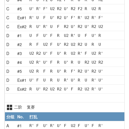
C
#5
U' R' F' U2 R2 U' R2 F2 R  U2 R 
C
Ex#1
R' U  F  U' R2 U' F' R' U2 R' F'
C
Ex#2
R  U' R' U  F  R2 U' R2 U' R2 U2
D
#1
U  F  U' F  R  U2 R' U  F  U' R 
D
#2
R  F  U2 F  U' R2 U2 R2 U  R  U 
D
#3
U2 R2 U' F  U' R  U2 R' F  U2 R'
D
#4
U2 R' U' F  R  U' R  U  R2 U2 R2
D
#5
U2 R  F  R  U' R  F' R2 U' R2 U'
D
Ex#1
U' F  U  R  U  R' U' R  U  R' U'
D
Ex#2
R  U' R2 U2 R2 U' F  R2 U2 R' U'
二阶 复赛
分组
No.
打乱
A
#1
R' F  U' R' U' F  U2 F  U' F  R'