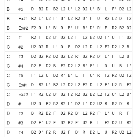
B
#5
D  B2 D  B2 L2 U' L2 D2 U' B' L  F' D2 L2 B
B
Ex#1
R2 L' U2 F' B' U2 R2 D' F  U  R2 L2 D  F2 U
B
Ex#2
F2 R  L' B' R  B' U' B' D' R' F  R2 B2 D2 R
C
#1
R2 F  D2 B' D2 L2 F  L2 B2 U2 F' U  F' U2 L
C
#2
U2 D2 R  L' D  F  D2 L2 D  L2 F2 D2 L2 B  L
C
#3
D2 B2 R2 D2 B2 L2 R' U2 R2 D' L' F  L2 B  R
C
#4
R2 F  D2 B  F2 D2 L2 B' F' L  D  U  B  L' B
C
#5
F' L2 U  D2 R' B' L  F  U' R  F2 R2 U2 F2 U
C
Ex#1
D  B2 U' B2 L2 D2 L2 F2 D  L2 F' U2 R  F2 L
C
Ex#2
F' R2 U2 B' U2 F2 R2 U2 B2 L2 F2 U' L2 B' L
D
#1
U2 R  B2 R2 B2 L' D2 L' D2 U2 B  R2 D' B  L
D
#2
B  R2 B2 F  D2 R2 B' L2 R2 F' L' U  R  F  U
D
#3
D2 F' U2 F  R2 B2 F' U2 B  L  F2 D2 U' B2 U
D
#4
B2 D' F2 R  U2 F  D' R  D2 L  U  R2 U2 L2 U