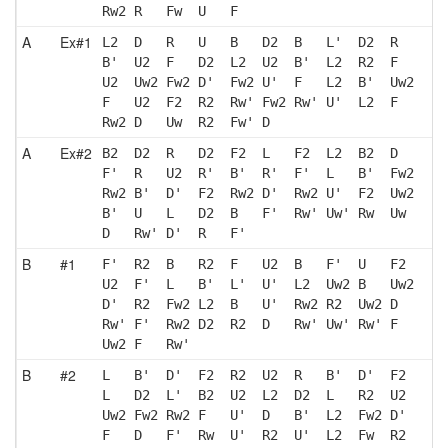
Rw2 R   Fw  U   F  
A
Ex#1
L2  D   R   U   B   D2  B   L'  D2  R  
B'  U2  F   D2  L2  U2  B'  L2  R2  F  
U2  Uw2 Fw2 D'  Fw2 U'  F   L2  B'  Uw2
F   U2  F2  R2  Rw' Fw2 Rw' U'  L2  F  
Rw2 D   Uw  R2  Fw' D  
A
Ex#2
B2  D2  R   D2  F2  L   F2  L2  B2  D  
F'  R   U2  R'  B'  R'  F'  L   B'  Fw2
Rw2 B'  D'  F2  Rw2 D'  Rw2 U'  F2  Uw2
B'  U   L   D2  B   F'  Rw' Uw' Rw  Uw 
D   Rw' D'  R   F' 
B
#1
F'  R2  B   R2  F   U2  B   F'  U   F2 
U2  F'  L   B'  L'  U'  L2  Uw2 B   Uw2
D'  R2  Fw2 L2  B   U'  Rw2 R2  Uw2 D  
Rw' F'  Rw2 D2  R2  D   Rw' Uw' Rw' F  
Uw2 F   Rw'
B
#2
L   B'  D'  F2  R2  U2  R   B'  D'  F2 
L   D2  L'  B2  U2  L2  D2  L   R2  U2 
Uw2 Fw2 Rw2 F   U'  D   B'  L2  Fw2 D' 
F   D   F'  Rw  U'  R2  U'  L2  Fw  R2 