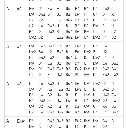
A
#3
Bw' U'  Fw' F   Uw2 F'  B'  R'  Lw2 L  
Dw' Bw2 B'  Uw  B2  Dw  F   U'  D   R' 
F2  R2  L'  Fw  Rw2 U'  L'  D   F'  Dw2
L2  Lw' Dw2 U'  B'  R'  D2  Dw  R   U  
R'  D   Uw2 R'  Dw' Bw  Rw  F   U   L2 
Lw2 D2  F'  Lw2 Uw2 Lw  L'  Dw2 F'  U2 
A
#4
Uw' Lw2 Uw2 L2  B2  Dw' L   D'  Lw  L' 
Uw2 Bw  L2  Fw' B   Bw  Dw2 F   U2  L' 
B2  Dw2 Fw2 L'  Bw' U   D   Dw2 L'  U' 
Rw' B'  Lw' U2  Rw  D'  L   Dw  Lw  Bw2
Rw  D'  Dw2 Fw' R2  Fw2 Dw' U'  Rw2 Bw'
L2  D   F'  Dw2 Bw2 R2  Fw  R   Fw2 Lw2
A
#5
B   Lw' Rw2 D   Uw' Bw  Uw' Fw2 B'  U  
Lw  U'  Rw' Fw2 R2  Lw2 L   D   Bw2 B  
R'  Lw  B2  Uw  B   F   Lw' U   Uw2 Fw'
B'  Uw2 D'  Rw  Lw  B   L'  Bw2 D2  Lw 
Uw' U2  R2  F2  R   D2  Uw' U   Rw  Uw'
D2  Fw  Rw2 Uw2 Dw  R'  Rw  B'  L'  Bw2
A
Ex#1
R'  L   Dw2 Bw' R2  Bw2 Rw' Uw' Bw' B' 
Dw' R   D2  Lw  U   L2  R   F2  D2  L' 