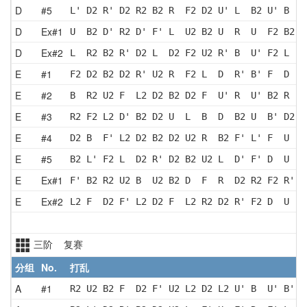
D
#5
L' D2 R' D2 R2 B2 R  F2 D2 U' L  B2 U' B  D
D
Ex#1
U  B2 D' R2 D' F' L  U2 B2 U  R  U  F2 B2 U
D
Ex#2
L  R2 B2 R' D2 L  D2 F2 U2 R' B  U' F2 L  D
E
#1
F2 D2 B2 D2 R' U2 R  F2 L  D  R' B' F  D  B
E
#2
B  R2 U2 F  L2 D2 B2 D2 F  U' R  U' B2 R  D
E
#3
R2 F2 L2 D' B2 D2 U  L  B  D  B2 U  B' D2 B
E
#4
D2 B  F' L2 D2 B2 D2 U2 R  B2 F' L' F  U  L
E
#5
B2 L' F2 L  D2 R' D2 B2 U2 L  D' F' D  U  F
E
Ex#1
F' B2 R2 U2 B  U2 B2 D  F  R  D2 R2 F2 R' F
E
Ex#2
L2 F  D2 F' L2 D2 F  L2 R2 D2 R' F2 D  U  L
三阶 复赛
分组
No.
打乱
A
#1
R2 U2 B2 F  D2 F' U2 L2 D2 L2 U' B  U' B' D