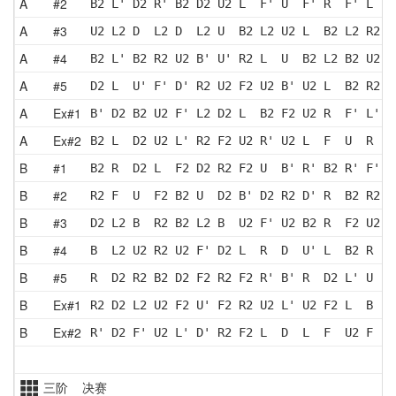
A
#2
B2 L' D2 R' B2 D2 U2 L  F' U  F' R  F' L  D
A
#3
U2 L2 D  L2 D  L2 U  B2 L2 U2 L  B2 L2 R2 D
A
#4
B2 L' B2 R2 U2 B' U' R2 L  U  B2 L2 B2 U2 R
A
#5
D2 L  U' F' D' R2 U2 F2 U2 B' U2 L  B2 R2 D
A
Ex#1
B' D2 B2 U2 F' L2 D2 L  B2 F2 U2 R  F' L' R
A
Ex#2
B2 L  D2 U2 L' R2 F2 U2 R' U2 L  F  U  R  D
B
#1
B2 R  D2 L  F2 D2 R2 F2 U  B' R' B2 R' F' D
B
#2
R2 F  U  F2 B2 U  D2 B' D2 R2 D' R  B2 R2 F
B
#3
D2 L2 B  R2 B2 L2 B  U2 F' U2 B2 R  F2 U2 L
B
#4
B  L2 U2 R2 U2 F' D2 L  R  D  U' L  B2 R  D
B
#5
R  D2 R2 B2 D2 F2 R2 F2 R' B' R  D2 L' U  F
B
Ex#1
R2 D2 L2 U2 F2 U' F2 R2 U2 L' U2 F2 L  B  L
B
Ex#2
R' D2 F' U2 L' D' R2 F2 L  D  L  F  U2 F  R
三阶 决赛