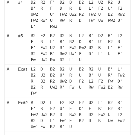
A
#4
D2  R2  F'  D2  B'  D2  L2  U2  R2  U  
B'  R'  F   D   R   B   L'  F2  U'  F2 
Uw2 F   U'  Fw2 Uw2 R2  Fw2 U   B2  Rw2
Fw2 Rw' U   Rw  R'  D   Fw' Uw  Rw2 U' 
L'  F   Rw2
A
#5
R2  F2  R2  D2  B   L2  B'  D2  B'  L2 
F   R'  L'  B'  R2  D   B'  U'  F2  R  
F'  Fw2 U2  R'  Fw2 Rw2 U2  B   L'  F' 
R2  Fw2 B'  Rw2 Uw' F   D'  L'  U   F' 
Fw  Uw2 Rw' D2  L'  U  
A
Ex#1
L2  D'  B2  D2  U'  B2  R2  U   B'  L' 
B2  U2  B2  U'  R'  U   B'  U   R'  Fw2
R   B2  R2  Uw2 D   F2  L2  F2  Fw' D' 
B2  R'  Uw2 R'  Fw  U   Rw  Fw2 B2  Rw 
Fw'
A
Ex#2
R   D2  L   F2  R2  F2  U2  L'  B2  R' 
F'  R   F2  U'  F   D'  F   R'  F2  R' 
Fw2 Uw2 R2  D   Rw2 R   D2  Fw2 U   L2 
B2  D'  L'  Fw' F   R2  D   R   Uw  Fw2
Uw' Fw  R2  B'  U  