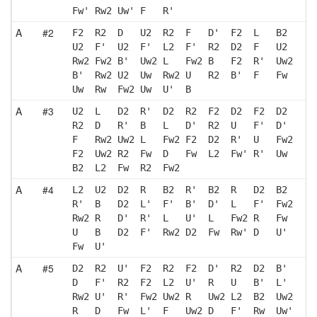
Fw' Rw2 Uw' F   R' 
A
#2
F2  R2  D   U2  R2  F   D'  F2  L   B2 
U2  F'  U2  F'  L2  F'  R2  D2  F   U2 
Rw2 Fw2 B'  Uw2 L   Fw2 B   F2  R'  Uw2
B'  Rw2 U2  Uw  Rw2 U   R2  B'  F   Fw 
Uw  Rw  Fw2 Uw  U'  B  
A
#3
U2  L   D2  R'  D2  R2  F2  D2  F2  D2 
R2  D   R'  B   L   D'  R2  U   F'  D' 
F   Rw2 Uw2 L   Fw2 F2  D2  R'  U   Fw2
F2  Uw2 R2  Fw  D   Fw  L2  Fw' R'  Uw 
B2  L2  Fw  R2  Fw2
A
#4
L2  U2  D2  R   B2  R'  B2  R   D2  B2 
R'  B   D2  L'  F'  B'  D'  L   F'  Fw2
Rw2 R   D'  R'  L   U'  L   Fw2 R   Fw 
U   B   D2  F'  Rw2 D2  Fw  Rw' D   U' 
Fw  U' 
A
#5
D2  R2  U'  F2  R2  F2  D'  R2  D2  B' 
D   F'  R2  F2  L2  U'  R   U   B'  L' 
Rw2 U'  R'  Fw2 Uw2 R   Uw2 L2  B2  Uw2
R   D   Fw  L'  F   Uw2 D   F'  Rw  Uw'