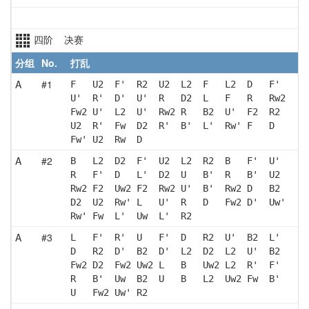
四阶 决赛
分组
No.
打乱
A
#1
F   U2  F'  R2  U2  L2  F   L2  D   F' 
U'  R'  D'  U'  R   D2  L   F   R   Rw2
Fw2 U'  L2  U'  Rw2 R   B2  U'  F2  R2 
U2  R'  Fw  D2  R'  B'  L'  Rw' F   D  
Fw' U2  Rw  D  
A
#2
B   L2  D2  F'  U2  L2  R2  B   F'  U' 
R   F'  D   L'  D2  U   B'  R   B'  U2 
Rw2 F2  Uw2 F2  Rw2 U'  B'  Rw2 D   B2 
D2  U2  Rw' L   U'  R   D   Fw2 D'  Uw'
Rw' Fw  L'  Uw  L'  R2 
A
#3
L   F'  R'  U   F'  D   R2  U'  B2  L' 
D   R2  D'  B2  D'  L2  D2  L2  U'  B2 
Fw2 D2  Fw2 Uw2 L   B   Uw2 L2  R'  F' 
R   B'  Uw  B2  U   B   L2  Uw2 Fw  B' 
U   Fw2 Uw' R2 