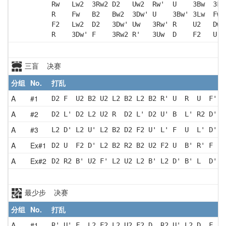
Rw   Lw2  3Rw2 D2   Uw2  Rw'  U    3Bw  3Fw
R    Fw   B2   Bw2  3Dw' U    3Bw' 3Lw  Fw'
F2   Lw2  D2   3Dw' Uw   3Rw' R    U2   Dw 
R    3Dw' F    3Rw2 R'   3Uw  D    F2   U' 
三盲 决赛
分组
No.
打乱
A
#1
D2 F  U2 B2 U2 L2 B2 L2 B2 R' U  R  U  F' D
A
#2
D2 L' D2 L2 U2 R  D2 L' D2 U' B  L' R2 D' R
A
#3
L2 D' L2 U' L2 B2 D2 F2 U' L' F  U  L' D' U
A
Ex#1
D2 U  F2 D' L2 B2 R2 B2 U2 F2 U  B' R' F  U
A
Ex#2
D2 R2 B' U2 F' L2 U2 L2 B' L2 D' B' L  D' R
最少步 决赛
分组
No.
打乱
A
#1
R' U' F  L2 F2 L2 U2 F2 D  R2 U' L2 D  F  D