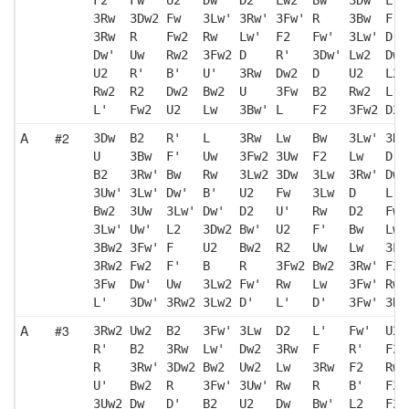
3Rw  3Dw2 Fw   3Lw' 3Rw' 3Fw' R    3Bw  F' 
3Rw  R    Fw2  Rw   Lw'  F2   Fw'  3Lw' D  
Dw'  Uw   Rw2  3Fw2 D    R'   3Dw' Lw2  Dw2
U2   R'   B'   U'   3Rw  Dw2  D    U2   L2 
Rw2  R2   Dw2  Bw2  U    3Fw  B2   Rw2  L  
L'   Fw2  U2   Lw   3Bw' L    F2   3Fw2 D2 
A
#2
3Dw  B2   R'   L    3Rw  Lw   Bw   3Lw' 3Rw
U    3Bw  F'   Uw   3Fw2 3Uw  F2   Lw   D  
B2   3Rw' Bw   Rw   3Lw2 3Dw  3Lw  3Rw' Dw 
3Uw' 3Lw' Dw'  B'   U2   Fw   3Lw  D    L' 
Bw2  3Uw  3Lw' Dw'  D2   U'   Rw   D2   Fw 
3Lw' Uw'  L2   3Dw2 Bw'  U2   F'   Bw   Lw'
3Bw2 3Fw' F    U2   Bw2  R2   Uw   Lw   3Lw
3Rw2 Fw2  F'   B    R    3Fw2 Bw2  3Rw' F2 
3Fw  Dw'  Uw   3Lw2 Fw'  Rw   Lw   3Fw' Rw 
L'   3Dw' 3Rw2 3Lw2 D'   L'   D'   3Fw' 3Rw
A
#3
3Rw2 Uw2  B2   3Fw' 3Lw  D2   L'   Fw'  U2 
R'   B2   3Rw  Lw'  Dw2  3Rw  F    R'   F2 
R    3Rw' 3Dw2 Bw2  Uw2  Lw   3Rw  F2   Rw'
U'   Bw2  R    3Fw' 3Uw' Rw   R    B'   F2 
3Uw2 Dw   D'   B2   U2   Dw   Bw'  L2   F2 