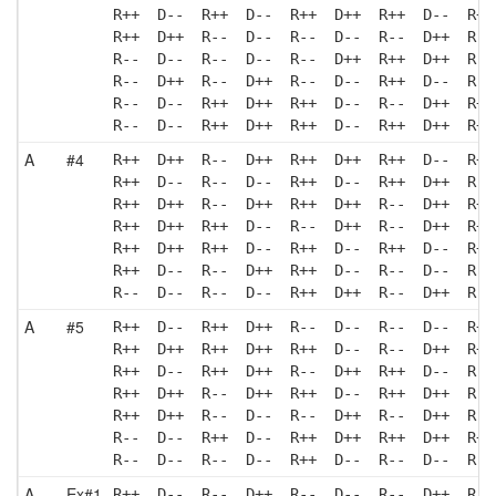
R++  D--  R++  D--  R++  D++  R++  D--  R++
R++  D++  R--  D--  R--  D--  R--  D++  R--
R--  D--  R--  D--  R--  D++  R++  D++  R--
R--  D++  R--  D++  R--  D--  R++  D--  R--
R--  D--  R++  D++  R++  D--  R--  D++  R++
R--  D--  R++  D++  R++  D--  R++  D++  R++
A
#4
R++  D++  R--  D++  R++  D++  R++  D--  R++
R++  D--  R--  D--  R++  D--  R++  D++  R--
R++  D++  R--  D++  R++  D++  R--  D++  R++
R++  D++  R++  D--  R--  D++  R--  D++  R++
R++  D++  R++  D--  R++  D--  R++  D--  R++
R++  D--  R--  D++  R++  D--  R--  D--  R--
R--  D--  R--  D--  R++  D++  R--  D++  R--
A
#5
R++  D--  R++  D++  R--  D--  R--  D--  R++
R++  D++  R++  D++  R++  D--  R--  D++  R++
R++  D--  R++  D++  R--  D++  R++  D--  R--
R++  D++  R--  D++  R++  D--  R++  D++  R--
R++  D++  R--  D--  R--  D++  R--  D++  R--
R--  D--  R++  D--  R++  D++  R++  D++  R++
R--  D--  R--  D--  R++  D--  R--  D--  R--
A
Ex#1
R++  D--  R--  D++  R--  D--  R--  D++  R--