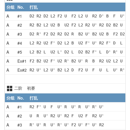
分组
No.
打乱
A
#1
D2 R2 D2 L2 F2 U  F2 L2 U  R2 D' B  F  U' B
A
#2
R2 B2 L2 U2 B  U2 F2 L2 R2 U' R2 D2 B2 U  R
A
#3
D2 R' F2 D2 R2 D2 R  B2 U' B2 U2 B  F2 D2 R
A
#4
L2 R2 U2 F' D2 L2 B  U2 F' U' R2 F' D  L  B
A
#5
L2 B2 L  U2 L' D2 L  D2 B2 F' L  D' R' U  L
A
Ex#1
F2 B2 U2 F' U2 R' B2 U' R  B  R2 U2 L2 U  D
A
Ex#2
R2 U' L2 U' B2 L2 D  F2 U  F  U  L  U' R' F
二阶 初赛
分组
No.
打乱
A
#1
R2 F' U  F  U' R  U' R  U' R' U'
A
#2
U  R  U' R2 U' R2 F  U2 F  R2 U'
A
#3
R' U' R  U' R' U' F2 U' F' U' R2