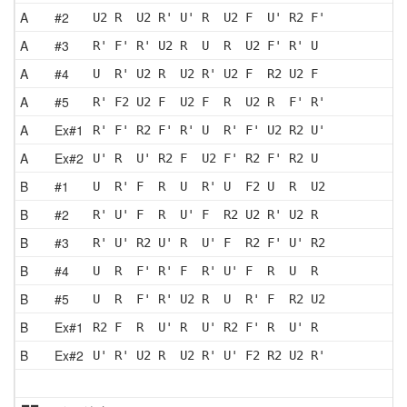
A
#2
U2 R  U2 R' U' R  U2 F  U' R2 F'
A
#3
R' F' R' U2 R  U  R  U2 F' R' U 
A
#4
U  R' U2 R  U2 R' U2 F  R2 U2 F 
A
#5
R' F2 U2 F  U2 F  R  U2 R  F' R'
A
Ex#1
R' F' R2 F' R' U  R' F' U2 R2 U'
A
Ex#2
U' R  U' R2 F  U2 F' R2 F' R2 U 
B
#1
U  R' F  R  U  R' U  F2 U  R  U2
B
#2
R' U' F  R  U' F  R2 U2 R' U2 R 
B
#3
R' U' R2 U' R  U' F  R2 F' U' R2
B
#4
U  R  F' R' F  R' U' F  R  U  R 
B
#5
U  R  F' R' U2 R  U  R' F  R2 U2
B
Ex#1
R2 F  R  U' R  U' R2 F' R  U' R 
B
Ex#2
U' R' U2 R  U2 R' U' F2 R2 U2 R'