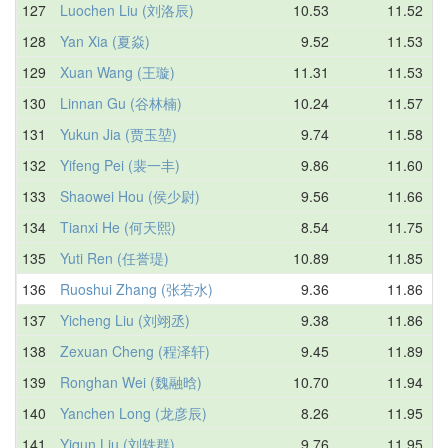
127
Luochen Liu (刘洛辰)
10.53
11.52
中
128
Yan Xia (夏焱)
9.52
11.53
中
129
Xuan Wang (王璇)
11.31
11.53
中
130
Linnan Gu (谷林楠)
10.24
11.57
中
131
Yukun Jia (贾玉堃)
9.74
11.58
中
132
Yifeng Pei (裴一丰)
9.86
11.60
中
133
Shaowei Hou (侯少尉)
9.56
11.66
中
134
Tianxi He (何天熙)
8.54
11.75
中
135
Yuti Ren (任誉瑅)
10.89
11.85
中
136
Ruoshui Zhang (张若水)
9.36
11.86
中
137
Yicheng Liu (刘翊丞)
9.38
11.86
中
138
Zexuan Cheng (程泽轩)
9.45
11.89
中
139
Ronghan Wei (魏融晗)
10.70
11.94
中
140
Yanchen Long (龙彦辰)
8.26
11.95
中
141
Yiqun Liu (刘轶群)
9.76
11.95
中