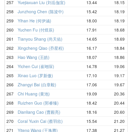
257
Yuejiaxuan Liu (刘岳伽宣)
13.44
18.15
中
258
Junzhong Chen (陈浚中)
15.42
18.19
中
259
Yihan He (何伊涵)
18.00
18.19
中
260
Yuchen Fu (付煜辰)
17.91
18.68
中
261
Tianyou Shang (尚天佑)
14.65
18.69
中
262
Xingcheng Qiao (乔星程)
16.17
18.84
中
263
Hao Wang (王皓)
18.07
18.86
中
264
Yichen Cui (崔翊琛)
14.78
19.06
中
265
Xinao Luo (罗新傲)
17.10
19.17
中
266
Zhangyi Bai (白章毅)
17.06
19.67
中
267
Chi Huang (黄池)
19.09
20.36
中
268
Ruizhen Guo (郭睿臻)
18.42
20.44
中
269
Dianliang Cao (曹殿亮)
18.16
20.60
中
270
Coral Yuxin Cai (蔡羽欣)
15.54
21.20
中
271
Yiteng Wang (王逸腾)
17.38
21.27
中