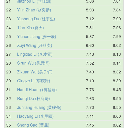
21
Jiazhou Li (李佳洲)
5.86
7.84
中
22
Yilin Zhao (赵奕麟)
5.93
7.84
中
23
Yusheng Du (杜宇生)
7.12
7.90
中
24
Tian Xia (夏天)
7.31
7.96
中
25
Yichen Jiang (姜一辰)
5.87
7.99
中
26
Xuyi Wang (汪绪奕)
6.60
8.02
中
27
Lingxiao Li (李凌霄)
7.43
8.13
中
28
Sirun Wu (吴思润)
7.52
8.14
中
29
Zixuan Wu (吴子轩)
7.49
8.32
中
30
Qingze Li (李庆泽)
7.10
8.39
中
31
Handi Huang (黄翰迪)
7.76
8.45
中
32
Runqi Du (杜润琦)
7.63
8.55
中
33
Junliang Huang (黄骏亮)
7.73
8.55
中
34
Haoyang Li (李昊阳)
7.41
8.60
中
35
Sheng Cao (曹晟)
7.45
8.62
中