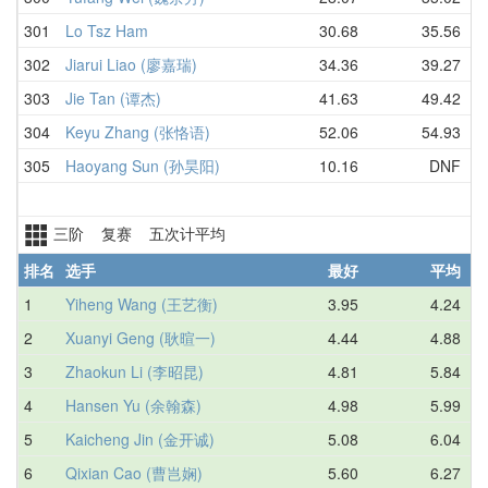
301
Lo Tsz Ham
30.68
35.56
香
302
Jiarui Liao (廖嘉瑞)
34.36
39.27
中
303
Jie Tan (谭杰)
41.63
49.42
中
304
Keyu Zhang (张恪语)
52.06
54.93
中
305
Haoyang Sun (孙昊阳)
10.16
DNF
中
三阶 复赛 五次计平均
排名
选手
最好
平均
地
1
Yiheng Wang (王艺衡)
3.95
4.24
中
2
Xuanyi Geng (耿暄一)
4.44
4.88
中
3
Zhaokun Li (李昭昆)
4.81
5.84
中
4
Hansen Yu (余翰森)
4.98
5.99
中
5
Kaicheng Jin (金开诚)
5.08
6.04
中
6
Qixian Cao (曹岂娴)
5.60
6.27
中