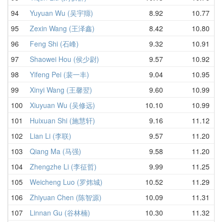
94
Yuyuan Wu (吴宇羱)
8.92
10.77
中
95
Zexin Wang (王泽鑫)
8.42
10.80
中
96
Feng Shi (石峰)
9.32
10.91
中
97
Shaowei Hou (侯少尉)
9.57
10.92
中
98
Yifeng Pei (裴一丰)
9.04
10.95
中
99
Xinyi Wang (王馨翌)
9.60
10.99
中
100
Xiuyuan Wu (吴修远)
10.10
10.99
中
101
Huixuan Shi (施慧轩)
9.16
11.12
中
102
Lian Li (李联)
9.57
11.20
中
103
Qiang Ma (马强)
9.58
11.20
中
104
Zhengzhe Li (李征哲)
9.99
11.25
中
105
Weicheng Luo (罗炜城)
10.52
11.29
中
106
Zhiyuan Chen (陈智源)
10.09
11.31
中
107
Linnan Gu (谷林楠)
10.30
11.32
中