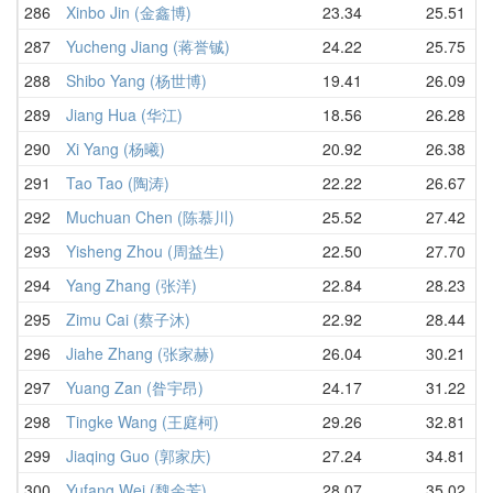
286
Xinbo Jin (金鑫博)
23.34
25.51
中
287
Yucheng Jiang (蒋誉铖)
24.22
25.75
中
288
Shibo Yang (杨世博)
19.41
26.09
中
289
Jiang Hua (华江)
18.56
26.28
中
290
Xi Yang (杨曦)
20.92
26.38
中
291
Tao Tao (陶涛)
22.22
26.67
中
292
Muchuan Chen (陈慕川)
25.52
27.42
中
293
Yisheng Zhou (周益生)
22.50
27.70
中
294
Yang Zhang (张洋)
22.84
28.23
中
295
Zimu Cai (蔡子沐)
22.92
28.44
中
296
Jiahe Zhang (张家赫)
26.04
30.21
中
297
Yuang Zan (昝宇昂)
24.17
31.22
中
298
Tingke Wang (王庭柯)
29.26
32.81
中
299
Jiaqing Guo (郭家庆)
27.24
34.81
中
300
Yufang Wei (魏余芳)
28.07
35.02
中