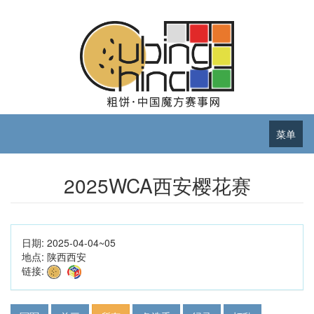
菜单
2025WCA西安樱花赛
日期:
2025-04-04~05
地点:
陕西西安
链接: