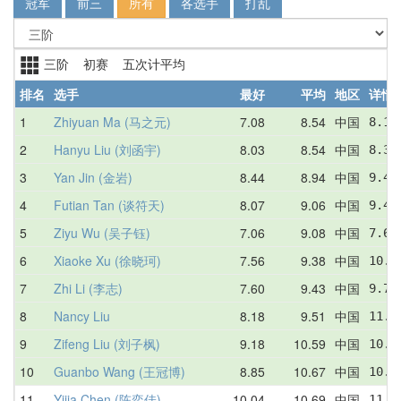
冠军
前三
所有
各选手
打乱
三阶 初赛 五次计平均
排名
选手
最好
平均
地区
详情
1
Zhiyuan Ma (马之元)
7.08
8.54
中国
8.14
2
Hanyu Liu (刘函宇)
8.03
8.54
中国
8.30
3
Yan Jin (金岩)
8.44
8.94
中国
9.41
4
Futian Tan (谈符天)
8.07
9.06
中国
9.41
5
Ziyu Wu (吴子钰)
7.06
9.08
中国
7.65
6
Xiaoke Xu (徐晓珂)
7.56
9.38
中国
10.6
7
Zhi Li (李志)
7.60
9.43
中国
9.78
8
Nancy Liu
8.18
9.51
中国
11.7
9
Zifeng Liu (刘子枫)
9.18
10.59
中国
10.6
10
Guanbo Wang (王冠博)
8.85
10.67
中国
10.2
11
Yijia Chen (陈奕佳)
10.04
10.69
中国
11.7