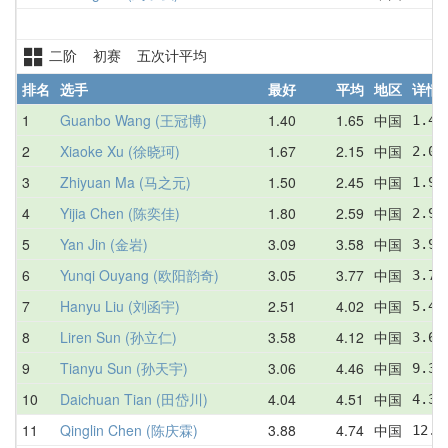
二阶 初赛 五次计平均
排名
选手
最好
平均
地区
详情
1
Guanbo Wang (王冠博)
1.40
1.65
中国
1.40
2
Xiaoke Xu (徐晓珂)
1.67
2.15
中国
2.07
3
Zhiyuan Ma (马之元)
1.50
2.45
中国
1.92
4
Yijia Chen (陈奕佳)
1.80
2.59
中国
2.98
5
Yan Jin (金岩)
3.09
3.58
中国
3.97
6
Yunqi Ouyang (欧阳韵奇)
3.05
3.77
中国
3.78
7
Hanyu Liu (刘函宇)
2.51
4.02
中国
5.40
8
Liren Sun (孙立仁)
3.58
4.12
中国
3.68
9
Tianyu Sun (孙天宇)
3.06
4.46
中国
9.37
10
Daichuan Tian (田岱川)
4.04
4.51
中国
4.37
11
Qinglin Chen (陈庆霖)
3.88
4.74
中国
12.2