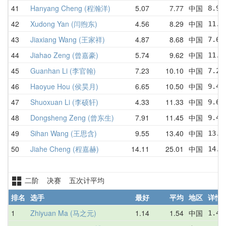
41
Hanyang Cheng (程瀚洋)
5.07
7.77
中国
8.93
42
Xudong Yan (闫煦东)
4.56
8.29
中国
11.3
43
Jiaxiang Wang (王家祥)
4.87
8.68
中国
7.67
44
Jiahao Zeng (曾嘉豪)
5.74
9.62
中国
11.1
45
Guanhan Li (李官翰)
7.23
10.10
中国
7.23
46
Haoyue Hou (侯昊月)
6.65
10.50
中国
9.46
47
Shuoxuan Li (李硕轩)
4.33
11.33
中国
9.61
48
Dongsheng Zeng (曾东生)
7.91
11.45
中国
9.45
49
Sihan Wang (王思含)
9.55
13.40
中国
13.8
50
Jiahe Cheng (程嘉赫)
14.11
25.01
中国
14.1
二阶 决赛 五次计平均
排名
选手
最好
平均
地区
详情
1
Zhiyuan Ma (马之元)
1.14
1.54
中国
1.43