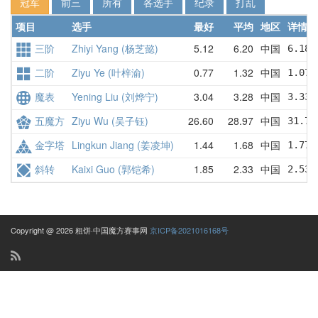
冠军
前三
所有
各选手
纪录
打乱
项目
选手
最好
平均
地区
详情
三阶
Zhiyi Yang (杨芝懿)
5.12
6.20
中国
6.18 
二阶
Ziyu Ye (叶梓渝)
0.77
1.32
中国
1.07 
魔表
Yening Liu (刘烨宁)
3.04
3.28
中国
3.33 
五魔方
Ziyu Wu (吴子钰)
26.60
28.97
中国
31.70
金字塔
Lingkun Jiang (姜凌坤)
1.44
1.68
中国
1.77 
斜转
Kaixi Guo (郭铠希)
1.85
2.33
中国
2.53 
Copyright @ 2026 粗饼·中国魔方赛事网
京ICP备2021016168号