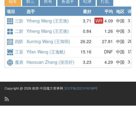
冠军
前三
所有
各选手
纪录
打乱
项目
选手
最好
平均
地区
详情
三阶
Yiheng Wang (王艺衡)
3.71
WR
4.09
中国
3.8
二阶
Yiheng Wang (王艺衡)
0.84
1.26
中国
3.1
四阶
Xuming Wang (王旭明)
26.22
27.81
中国
28.
三盲
Yifan Wang (王逸帆)
15.16
DNF
中国
15.
魔表
Haoxuan Zhang (张浩轩)
3.23
4.29
中国
3.6
Copyright @ 2026 粗饼·中国魔方赛事网
京ICP备2021016168号