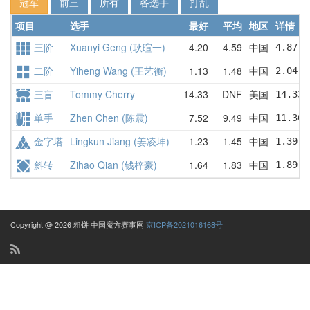
冠军
前三
所有
各选手
打乱
项目
选手
最好
平均
地区
详情
三阶
Xuanyi Geng (耿暄一)
4.20
4.59
中国
4.87  
二阶
Yiheng Wang (王艺衡)
1.13
1.48
中国
2.04  
三盲
Tommy Cherry
14.33
DNF
美国
14.33 
单手
Zhen Chen (陈震)
7.52
9.49
中国
11.30 
金字塔
Lingkun Jiang (姜凌坤)
1.23
1.45
中国
1.39  
斜转
Zihao Qian (钱梓豪)
1.64
1.83
中国
1.89  
Copyright @ 2026 粗饼·中国魔方赛事网
京ICP备2021016168号