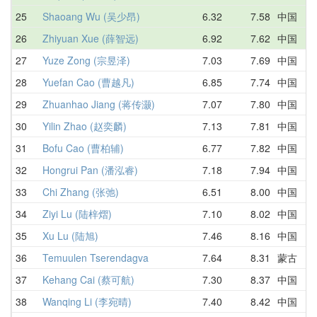
25
Shaoang Wu (吴少昂)
6.32
7.58
中国
26
Zhiyuan Xue (薛智远)
6.92
7.62
中国
27
Yuze Zong (宗昱泽)
7.03
7.69
中国
28
Yuefan Cao (曹越凡)
6.85
7.74
中国
29
Zhuanhao Jiang (蒋传灏)
7.07
7.80
中国
30
Yilin Zhao (赵奕麟)
7.13
7.81
中国
31
Bofu Cao (曹柏辅)
6.77
7.82
中国
32
Hongrui Pan (潘泓睿)
7.18
7.94
中国
33
Chi Zhang (张弛)
6.51
8.00
中国
34
Ziyi Lu (陆梓熠)
7.10
8.02
中国
35
Xu Lu (陆旭)
7.46
8.16
中国
36
Temuulen Tserendagva
7.64
8.31
蒙古
37
Kehang Cai (蔡可航)
7.30
8.37
中国
38
Wanqing Li (李宛晴)
7.40
8.42
中国