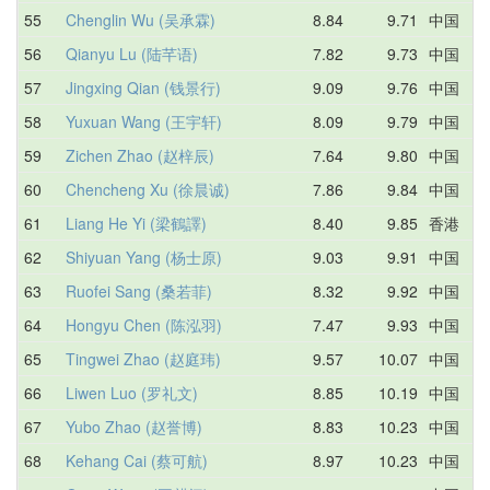
55
Chenglin Wu (吴承霖)
8.84
9.71
中国
56
Qianyu Lu (陆芊语)
7.82
9.73
中国
57
Jingxing Qian (钱景行)
9.09
9.76
中国
58
Yuxuan Wang (王宇轩)
8.09
9.79
中国
59
Zichen Zhao (赵梓辰)
7.64
9.80
中国
60
Chencheng Xu (徐晨诚)
7.86
9.84
中国
61
Liang He Yi (梁鶴譯)
8.40
9.85
香港
62
Shiyuan Yang (杨士原)
9.03
9.91
中国
63
Ruofei Sang (桑若菲)
8.32
9.92
中国
64
Hongyu Chen (陈泓羽)
7.47
9.93
中国
65
Tingwei Zhao (赵庭玮)
9.57
10.07
中国
66
Liwen Luo (罗礼文)
8.85
10.19
中国
67
Yubo Zhao (赵誉博)
8.83
10.23
中国
68
Kehang Cai (蔡可航)
8.97
10.23
中国