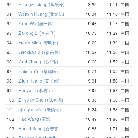
90
Shengze Jiang (蒋晟泽)
8.65
11.11
中国
91
Wenxin Huang (黄文信)
10.34
11.16
中国
92
Yiran Wu (吴一冉)
9.46
11.17
中国
93
Zairong Li (李在容)
10.73
11.29
中国
94
Yunlin Miao (缪昀林)
10.29
11.30
中国
95
Gaoxuan Xu (徐高萱)
10.52
11.50
中国
96
Zirui Zhang (张梓瑞)
10.66
11.52
中国
97
Ruimin Yan (颜瑞民)
10.74
11.55
中国
98
Zilun Huang (黄子伦)
9.01
11.56
中国
99
Haoyu Li (李浩宇)
7.65
11.57
中国
100
Zhiyuan Chen (陈智源)
10.38
11.60
中国
101
Qianyao Zhu (朱倩瑶)
9.24
11.63
中国
102
Hao Wang (王浩)
10.49
11.66
中国
103
Ruofei Sang (桑若菲)
10.83
11.71
中国
104
Zhihong Lin (林之弘)
10.65
11.75
中国