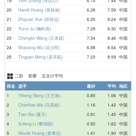
19
Yixin Zhang (张议心)
6.70
7.44
中国
20
Handi Huang (黄翰迪)
6.28
7.59
中国
21
Zhiyuan Xue (薛智远)
6.20
8.24
中国
22
Yunxi Ju (鞠昀熹)
7.29
8.30
中国
23
Chenglin Wang (王承霖)
7.54
8.46
中国
24
Shaoang Wu (吴少昂)
6.88
8.54
中国
25
Tingyan Meng (孟亭延)
7.23
8.59
中国
二阶 初赛 五次计平均
排名
选手
最好
平均
地区
1
Yiheng Wang (王艺衡)
0.85
1.06
中国
2
Chenhao Ma (马晨皓)
1.16
1.42
中国
3
Tian Xia (夏天)
0.91
1.45
中国
4
Xulang Li (黎旭朗)
0.92
1.62
中国
5
Shuda Huang (黄黍达)
1.41
1.90
中国