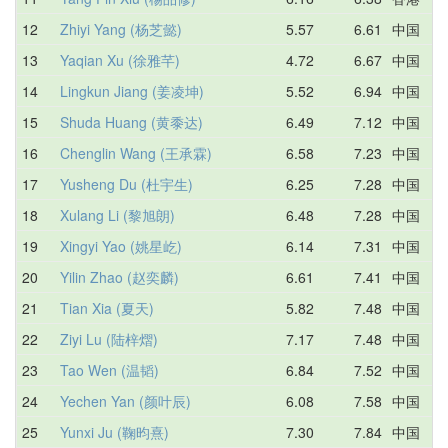
12
Zhiyi Yang (杨芝懿)
5.57
6.61
中国
13
Yaqian Xu (徐雅芊)
4.72
6.67
中国
14
Lingkun Jiang (姜凌坤)
5.52
6.94
中国
15
Shuda Huang (黄黍达)
6.49
7.12
中国
16
Chenglin Wang (王承霖)
6.58
7.23
中国
17
Yusheng Du (杜宇生)
6.25
7.28
中国
18
Xulang Li (黎旭朗)
6.48
7.28
中国
19
Xingyi Yao (姚星屹)
6.14
7.31
中国
20
Yilin Zhao (赵奕麟)
6.61
7.41
中国
21
Tian Xia (夏天)
5.82
7.48
中国
22
Ziyi Lu (陆梓熠)
7.17
7.48
中国
23
Tao Wen (温韬)
6.84
7.52
中国
24
Yechen Yan (颜叶辰)
6.08
7.58
中国
25
Yunxi Ju (鞠昀熹)
7.30
7.84
中国