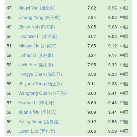
47
Xingyi Yao (姚星屹)
7.02
8.96
中国
48
Qihang Yang (杨齐航)
7.94
9.03
中国
49
Ziqian Nai (佴梓谦)
8.05
9.08
中国
50
Haomiao Li (李浩淼)
8.07
9.08
中国
51
Mingyu Liu (刘铭宇)
7.85
9.12
中国
52
Linhao Li (李林豪)
8.24
9.17
中国
53
Jack Pan (潘杰康)
7.95
9.32
中国
54
Hongyu Chen (陈泓羽)
8.36
9.38
中国
55
Shiyuan Yang (杨士原)
9.11
9.38
中国
56
Wangtong Guan (管王彤)
6.60
9.41
中国
57
Yuxuan Li (李雨轩)
8.60
9.43
中国
58
Xuanle Wu (吴轩乐)
9.09
9.44
中国
59
Yuting Meng (孟昱廷)
9.12
9.56
中国
60
Liwen Luo (罗礼文)
8.86
9.59
中国