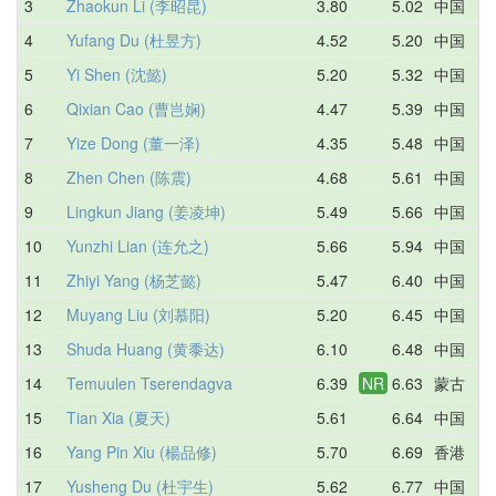
3
Zhaokun Li (李昭昆)
3.80
5.02
中国
4
Yufang Du (杜昱方)
4.52
5.20
中国
5
Yi Shen (沈懿)
5.20
5.32
中国
6
Qixian Cao (曹岂娴)
4.47
5.39
中国
7
Yize Dong (董一泽)
4.35
5.48
中国
8
Zhen Chen (陈震)
4.68
5.61
中国
9
Lingkun Jiang (姜凌坤)
5.49
5.66
中国
10
Yunzhi Lian (连允之)
5.66
5.94
中国
11
Zhiyi Yang (杨芝懿)
5.47
6.40
中国
12
Muyang Liu (刘慕阳)
5.20
6.45
中国
13
Shuda Huang (黄黍达)
6.10
6.48
中国
14
Temuulen Tserendagva
6.39
NR
6.63
蒙古
15
Tian Xia (夏天)
5.61
6.64
中国
16
Yang Pin Xiu (楊品修)
5.70
6.69
香港
17
Yusheng Du (杜宇生)
5.62
6.77
中国