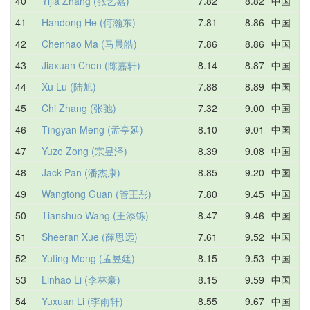
40
Yijia Zhang (张艺嘉)
7.82
8.82
中国
41
Handong He (何瀚东)
7.81
8.86
中国
42
Chenhao Ma (马晨皓)
7.86
8.86
中国
43
Jiaxuan Chen (陈嘉轩)
8.14
8.87
中国
44
Xu Lu (陆旭)
7.88
8.89
中国
45
Chi Zhang (张弛)
7.32
9.00
中国
46
Tingyan Meng (孟亭延)
8.10
9.01
中国
47
Yuze Zong (宗昱泽)
8.39
9.08
中国
48
Jack Pan (潘杰康)
8.85
9.20
中国
49
Wangtong Guan (管王彤)
7.80
9.45
中国
50
Tianshuo Wang (王添铄)
8.47
9.46
中国
51
Sheeran Xue (薛思远)
7.61
9.52
中国
52
Yuting Meng (孟昱廷)
8.15
9.53
中国
53
Linhao Li (李林豪)
8.15
9.59
中国
54
Yuxuan Li (李雨轩)
8.55
9.67
中国