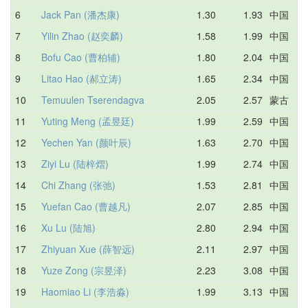
6
Jack Pan (潘杰康)
1.30
1.93
中国
7
Yilin Zhao (赵奕麟)
1.58
1.99
中国
8
Bofu Cao (曹柏辅)
1.80
2.04
中国
9
Litao Hao (郝立涛)
1.65
2.34
中国
10
Temuulen Tserendagva
2.05
2.57
蒙古
11
Yuting Meng (孟昱廷)
1.99
2.59
中国
12
Yechen Yan (颜叶辰)
1.63
2.70
中国
13
Ziyi Lu (陆梓熠)
1.99
2.74
中国
14
Chi Zhang (张弛)
1.53
2.81
中国
15
Yuefan Cao (曹越凡)
2.07
2.85
中国
16
Xu Lu (陆旭)
2.80
2.94
中国
17
Zhiyuan Xue (薛智远)
2.11
2.97
中国
18
Yuze Zong (宗昱泽)
2.23
3.08
中国
19
Haomiao Li (李浩淼)
1.99
3.13
中国