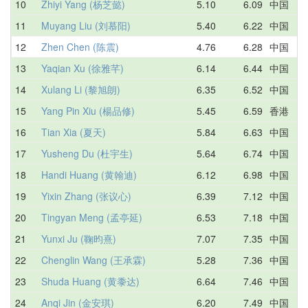
10
Zhiyi Yang (杨芝懿)
5.10
6.09
中国
11
Muyang Liu (刘慕阳)
5.40
6.22
中国
12
Zhen Chen (陈震)
4.76
6.28
中国
13
Yaqian Xu (徐雅芊)
6.14
6.44
中国
14
Xulang Li (黎旭朗)
6.35
6.52
中国
15
Yang Pin Xiu (楊品修)
5.45
6.59
香港
16
Tian Xia (夏天)
5.84
6.63
中国
17
Yusheng Du (杜宇生)
5.64
6.74
中国
18
Handi Huang (黄翰迪)
6.12
6.98
中国
19
Yixin Zhang (张议心)
6.39
7.12
中国
20
Tingyan Meng (孟亭延)
6.53
7.18
中国
21
Yunxi Ju (鞠昀熹)
7.07
7.35
中国
22
Chenglin Wang (王承霖)
5.28
7.36
中国
23
Shuda Huang (黄黍达)
6.64
7.46
中国
24
Anqi Jin (金安琪)
6.20
7.49
中国