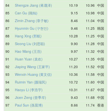
84
Shengze Jiang (蒋晟泽)
10.19
10.96
中国
85
Can Gu (顾灿)
9.15
10.98
中国
86
Zimin Zhang (章子敏)
8.46
11.04
中国
87
Hyunmin Gu (구현민)
9.46
11.25
韩国
88
Hang Xing (邢航)
10.28
11.25
中国
89
Sicong Liu (刘思聪)
9.90
11.28
中国
90
Hao Wang (王浩)
9.97
11.32
中国
91
Huan Yuan (袁欢)
10.27
11.35
中国
92
Jiaping Wang (王家平)
11.20
11.52
中国
93
Wenxin Huang (黄文信)
10.36
11.58
中国
94
Ruimin Yan (颜瑞民)
10.72
11.60
中国
95
Haoyu Li (李浩宇)
10.31
11.67
中国
96
Jicen Zeng (曾季岑)
9.43
11.68
中国
97
Paul Sun (孫晨博)
8.66
11.74
香港