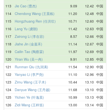
113
Jie Cao (曹杰)
9.09
12.42
中国
114
Chendong Wang (王晨栋)
11.20
12.48
中国
115
Hongzhuang Ren (任洪壮)
10.71
12.60
中国
116
Lang Yu (虞朗)
11.42
12.63
中国
117
Zairong Li (李在容)
8.57
12.66
中国
118
Jiahe Jin (金嘉禾)
11.14
12.67
中国
119
Cailin Tao (陶蔡霖)
11.97
12.69
中国
120
Yiran Wu (吴一冉)
9.91
12.85
中国
121
Runman Qiu (仇润满)
11.54
12.90
中国
122
Yanyao Li (李严尧)
11.10
12.96
中国
123
Zimu Wang (王子木)
10.44
13.10
中国
124
Danyue Wang (王丹越)
11.68
13.10
中国
125
Yichen Ye (叶逸晨)
10.99
13.13
中国
126
Zidi Wang (王梓笛)
13.00
13.14
中国