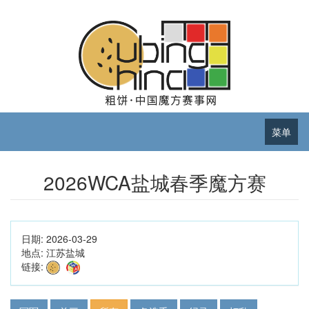
菜单
2026WCA盐城春季魔方赛
日期:
2026-03-29
地点:
江苏盐城
链接: