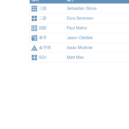
三阶
Sebastian Stone
二阶
Ezra Severson
四阶
Paul Mahvi
单手
Jason Ostdiek
金字塔
Isaac Modrow
SQ1
Matt Mao