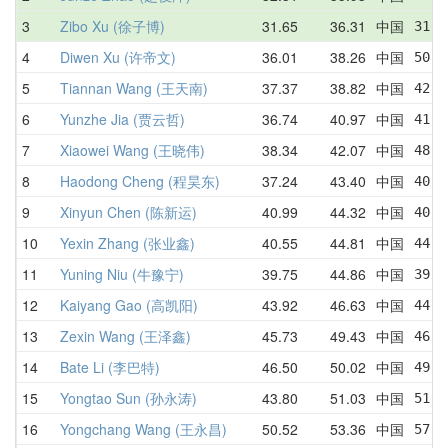
3
Zibo Xu (徐子博)
31.65
36.31
中国
31.6
4
Diwen Xu (许帝文)
36.01
38.26
中国
50.6
5
Tiannan Wang (王天南)
37.37
38.82
中国
42.1
6
Yunzhe Jia (贾云哲)
36.74
40.97
中国
41.7
7
Xiaowei Wang (王晓伟)
38.34
42.07
中国
48.2
8
Haodong Cheng (程昊东)
37.24
43.40
中国
40.5
9
Xinyun Chen (陈新运)
40.99
44.32
中国
40.9
10
Yexin Zhang (张业鑫)
40.55
44.81
中国
44.5
11
Yuning Niu (牛豫宁)
39.75
44.86
中国
39.7
12
Kaiyang Gao (高凯阳)
43.92
46.63
中国
44.4
13
Zexin Wang (王泽鑫)
45.73
49.43
中国
46.6
14
Bate Li (李巴特)
46.50
50.02
中国
49.1
15
Yongtao Sun (孙永涛)
43.80
51.03
中国
51.1
16
Yongchang Wang (王永昌)
50.52
53.36
中国
57.7