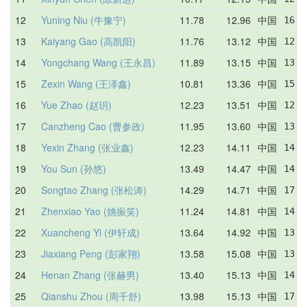
12
Yuning Niu (牛豫宁)
11.78
12.96
中国
16.0
13
Kaiyang Gao (高凯阳)
11.76
13.12
中国
12.7
14
Yongchang Wang (王永昌)
11.89
13.15
中国
13.6
15
Zexin Wang (王泽鑫)
10.81
13.36
中国
15.4
16
Yue Zhao (赵玥)
12.23
13.51
中国
12.2
17
Canzheng Cao (曹参政)
11.95
13.60
中国
13.9
18
Yexin Zhang (张业鑫)
12.23
14.11
中国
14.8
19
You Sun (孙悠)
13.49
14.47
中国
14.4
20
Songtao Zhang (张松涛)
14.29
14.71
中国
17.6
21
Zhenxiao Yao (姚振笑)
11.24
14.81
中国
14.9
22
Xuancheng Yi (伊轩成)
13.64
14.92
中国
13.6
23
Jiaxiang Peng (彭家翔)
13.58
15.08
中国
13.5
24
Henan Zhang (张赫男)
13.40
15.13
中国
14.3
25
Qianshu Zhou (周千舒)
13.98
15.13
中国
17.3