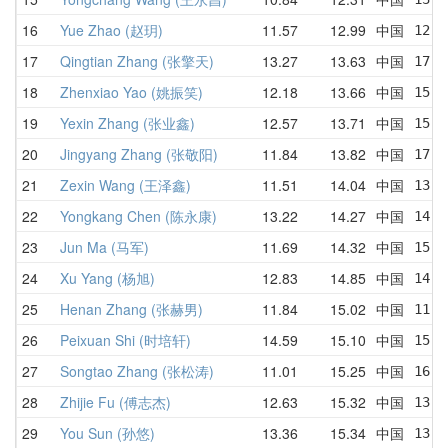
16
Yue Zhao (赵玥)
11.57
12.99
中国
12.8
17
Qingtian Zhang (张擎天)
13.27
13.63
中国
17.0
18
Zhenxiao Yao (姚振笑)
12.18
13.66
中国
15.9
19
Yexin Zhang (张业鑫)
12.57
13.71
中国
15.5
20
Jingyang Zhang (张敬阳)
11.84
13.82
中国
17.3
21
Zexin Wang (王泽鑫)
11.51
14.04
中国
13.9
22
Yongkang Chen (陈永康)
13.22
14.27
中国
14.5
23
Jun Ma (马军)
11.69
14.32
中国
15.5
24
Xu Yang (杨旭)
12.83
14.85
中国
14.9
25
Henan Zhang (张赫男)
11.84
15.02
中国
11.8
26
Peixuan Shi (时培轩)
14.59
15.10
中国
15.0
27
Songtao Zhang (张松涛)
11.01
15.25
中国
16.4
28
Zhijie Fu (傅志杰)
12.63
15.32
中国
13.0
29
You Sun (孙悠)
13.36
15.34
中国
13.3