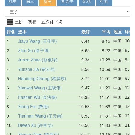
冠军
前三
所有
各选手
纪录
打乱
三阶 初赛 五次计平均
排名
选手
最好
平均
地区
详情
1
Jiayu Wang (王佳宇)
6.41
8.15
中国
10.3
2
Zibo Xu (徐子博)
6.65
8.22
中国
8.81
3
Junze Zhao (赵俊泽)
9.34
10.28
中国
9.54
4
Yunzhe Jia (贾云哲)
8.56
10.59
中国
8.56
5
Haodong Cheng (程昊东)
8.72
11.01
中国
9.12
6
Xiaowei Wang (王晓伟)
9.47
11.20
中国
12.0
7
Fazhen Wu (吴法臻)
10.38
11.51
中国
12.2
8
Xiang Fei (费翔)
10.53
11.66
中国
12.7
9
Tiannan Wang (王天南)
10.53
11.81
中国
12.2
10
Diwen Xu (许帝文)
10.50
11.83
中国
11.4
11
Xinyun Chen (陈新运)
10.17
12.15
中国
12.2