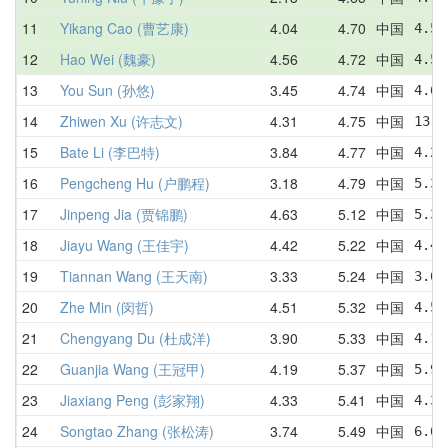
11
Yikang Cao (曹艺康)
4.04
4.70
中国
4.54
12
Hao Wei (魏豪)
4.56
4.72
中国
4.56
13
You Sun (孙悠)
3.45
4.74
中国
4.66
14
Zhiwen Xu (许志文)
4.31
4.75
中国
13.8
15
Bate Li (李巴特)
3.84
4.77
中国
4.25
16
Pengcheng Hu (户鹏程)
3.18
4.79
中国
5.39
17
Jinpeng Jia (贾锦鹏)
4.63
5.12
中国
5.32
18
Jiayu Wang (王佳宇)
4.42
5.22
中国
4.42
19
Tiannan Wang (王天南)
3.33
5.24
中国
3.68
20
Zhe Min (闵哲)
4.51
5.32
中国
4.51
21
Chengyang Du (杜成洋)
3.90
5.33
中国
4.16
22
Guanjia Wang (王冠甲)
4.19
5.37
中国
5.97
23
Jiaxiang Peng (彭家翔)
4.33
5.41
中国
4.33
24
Songtao Zhang (张松涛)
3.74
5.49
中国
6.64