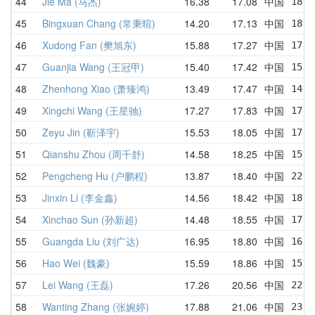
44
Jie Ma (马杰)
16.38
17.08
中国
18.3
45
Bingxuan Chang (常秉暄)
14.20
17.13
中国
18.2
46
Xudong Fan (樊旭东)
15.88
17.27
中国
17.6
47
Guanjia Wang (王冠甲)
15.40
17.42
中国
15.4
48
Zhenhong Xiao (萧臻鸿)
13.49
17.47
中国
14.8
49
Xingchi Wang (王星驰)
17.27
17.83
中国
17.9
50
Zeyu Jin (靳泽宇)
15.53
18.05
中国
17.6
51
Qianshu Zhou (周千舒)
14.58
18.25
中国
15.9
52
Pengcheng Hu (户鹏程)
13.87
18.40
中国
22.9
53
Jinxin Li (李金鑫)
14.56
18.42
中国
18.8
54
Xinchao Sun (孙新超)
14.48
18.55
中国
17.2
55
Guangda Liu (刘广达)
16.95
18.80
中国
16.9
56
Hao Wei (魏豪)
15.59
18.86
中国
15.5
57
Lei Wang (王磊)
17.26
20.56
中国
22.3
58
Wanting Zhang (张婉婷)
17.88
21.06
中国
23.1