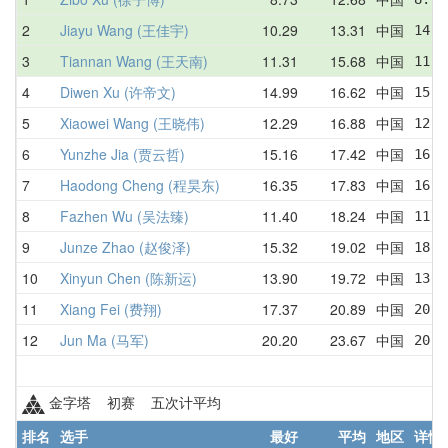
2
Jiayu Wang (王佳宇)
10.29
13.31
中国
14.3
3
Tiannan Wang (王天南)
11.31
15.68
中国
11.3
4
Diwen Xu (许帝文)
14.99
16.62
中国
15.3
5
Xiaowei Wang (王晓伟)
12.29
16.88
中国
12.2
6
Yunzhe Jia (贾云哲)
15.16
17.42
中国
16.6
7
Haodong Cheng (程昊东)
16.35
17.83
中国
16.3
8
Fazhen Wu (吴法臻)
11.40
18.24
中国
11.4
9
Junze Zhao (赵俊泽)
15.32
19.02
中国
18.0
10
Xinyun Chen (陈新运)
13.90
19.72
中国
13.9
11
Xiang Fei (费翔)
17.37
20.89
中国
20.1
12
Jun Ma (马军)
20.20
23.67
中国
20.2
金字塔 初赛 五次计平均
排名
选手
最好
平均
地区
详情