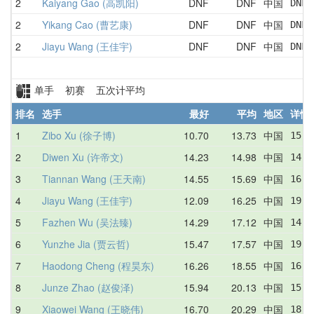
2
Kaiyang Gao (高凯阳)
DNF
DNF
中国
DNF 
2
Yikang Cao (曹艺康)
DNF
DNF
中国
DNF 
2
Jiayu Wang (王佳宇)
DNF
DNF
中国
DNF 
单手 初赛 五次计平均
排名
选手
最好
平均
地区
详情
1
Zibo Xu (徐子博)
10.70
13.73
中国
15.1
2
Diwen Xu (许帝文)
14.23
14.98
中国
14.6
3
Tiannan Wang (王天南)
14.55
15.69
中国
16.0
4
Jiayu Wang (王佳宇)
12.09
16.25
中国
19.2
5
Fazhen Wu (吴法臻)
14.29
17.12
中国
14.2
6
Yunzhe Jia (贾云哲)
15.47
17.57
中国
19.2
7
Haodong Cheng (程昊东)
16.26
18.55
中国
16.2
8
Junze Zhao (赵俊泽)
15.94
20.13
中国
15.9
9
Xiaowei Wang (王晓伟)
16.70
20.29
中国
18.5