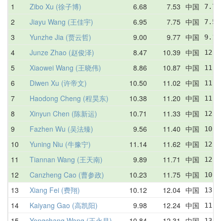
1
Zibo Xu (徐子博)
6.68
7.53
中国
7.70
2
Jiayu Wang (王佳宇)
6.95
7.75
中国
7.57
3
Yunzhe Jia (贾云哲)
9.00
9.77
中国
9.16
4
Junze Zhao (赵俊泽)
8.47
10.39
中国
12.0
5
Xiaowei Wang (王晓伟)
8.86
10.87
中国
11.9
6
Diwen Xu (许帝文)
10.50
11.02
中国
11.7
7
Haodong Cheng (程昊东)
10.38
11.20
中国
11.2
8
Xinyun Chen (陈新运)
10.71
11.33
中国
12.9
9
Fazhen Wu (吴法臻)
9.56
11.40
中国
10.0
10
Yuning Niu (牛豫宁)
11.14
11.62
中国
12.2
11
Tiannan Wang (王天南)
9.89
11.71
中国
12.6
12
Canzheng Cao (曹参政)
10.23
11.75
中国
10.2
13
Xiang Fei (费翔)
10.12
12.04
中国
13.9
14
Kaiyang Gao (高凯阳)
9.98
12.24
中国
11.4
15
Yongchang Wang (王永昌)
10.84
12.31
中国
13.7