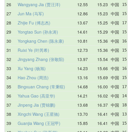
26
Wangyang Jia (贾汪洋)
12.55
15.23
中国
15.2
27
Jun Ma (马军)
12.86
15.23
中国
15.5
28
Zhijie Fu (傅志杰)
13.67
15.25
中国
17.9
29
Yongtao Sun (孙永涛)
14.61
15.29
中国
15.2
30
Yongkang Chen (陈永康)
10.81
15.36
中国
16.2
31
Ruixi Ye (叶芮希)
12.73
15.36
中国
15.8
32
Jingyang Zhang (张敬阳)
13.97
15.54
中国
15.2
33
Xu Yang (杨旭)
14.23
15.66
中国
16.2
34
Hao Zhou (周浩)
13.16
15.69
中国
15.8
35
Bingxuan Chang (常秉暄)
14.68
16.00
中国
17.0
36
Yahua Gao (高亚华)
14.21
16.02
中国
14.2
37
Jinpeng Jia (贾锦鹏)
13.68
16.37
中国
18.5
38
Xingchi Wang (王星驰)
13.70
16.41
中国
13.7
39
Guanjia Wang (王冠甲)
15.85
16.41
中国
15.8