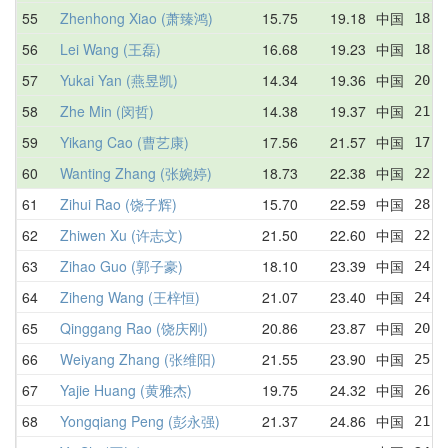
55
Zhenhong Xiao (萧臻鸿)
15.75
19.18
中国
18.1
56
Lei Wang (王磊)
16.68
19.23
中国
18.6
57
Yukai Yan (燕昱凯)
14.34
19.36
中国
20.3
58
Zhe Min (闵哲)
14.38
19.37
中国
21.9
59
Yikang Cao (曹艺康)
17.56
21.57
中国
17.5
60
Wanting Zhang (张婉婷)
18.73
22.38
中国
22.3
61
Zihui Rao (饶子辉)
15.70
22.59
中国
28.0
62
Zhiwen Xu (许志文)
21.50
22.60
中国
22.5
63
Zihao Guo (郭子豪)
18.10
23.39
中国
24.0
64
Ziheng Wang (王梓恒)
21.07
23.40
中国
24.0
65
Qinggang Rao (饶庆刚)
20.86
23.87
中国
20.8
66
Weiyang Zhang (张维阳)
21.55
23.90
中国
25.7
67
Yajie Huang (黄雅杰)
19.75
24.32
中国
26.8
68
Yongqiang Peng (彭永强)
21.37
24.86
中国
21.3