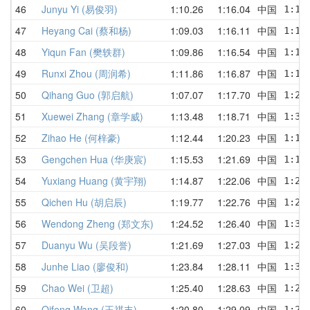
46
Junyu Yi (易俊羽)
1:10.26
1:16.04
中国
1:10
47
Heyang Cai (蔡和杨)
1:09.03
1:16.11
中国
1:16
48
Yiqun Fan (樊轶群)
1:09.86
1:16.54
中国
1:18
49
Runxi Zhou (周润希)
1:11.86
1:16.87
中国
1:11
50
Qihang Guo (郭启航)
1:07.07
1:17.70
中国
1:23
51
Xuewei Zhang (章学威)
1:13.48
1:18.71
中国
1:38
52
Zihao He (何梓豪)
1:12.44
1:20.23
中国
1:16
53
Gengchen Hua (华庚宸)
1:15.53
1:21.69
中国
1:15
54
Yuxiang Huang (黄宇翔)
1:14.87
1:22.06
中国
1:26
55
Qichen Hu (胡启辰)
1:19.77
1:22.76
中国
1:24
56
Wendong Zheng (郑文东)
1:24.52
1:26.40
中国
1:32
57
Duanyu Wu (吴段誉)
1:21.69
1:27.03
中国
1:29
58
Junhe Liao (廖俊和)
1:23.84
1:28.11
中国
1:33
59
Chao Wei (卫超)
1:25.40
1:28.63
中国
1:29
60
Qifeng Wang (王祺丰)
1:20.80
1:29.09
中国
1:29