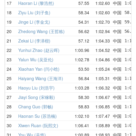
17
Haoran Li (黎浩然)
57.55
1:02.60
中国
1:01
18
Ziyu Liu (刘子鱼)
58.34
1:02.60
中国
58.3
19
Jinge Li (李金戈)
54.31
1:02.70
中国
59.0
20
Zhedong Wang (王哲栋)
56.62
1:02.94
中国
56.6
21
Zekai Li (李泽楷)
57.12
1:04.33
中国
1:16
22
Yunhui Zhao (赵云晖)
1:00.96
1:04.52
中国
1:01
23
Yalun Wu (吴亚伦)
1:02.78
1:04.86
中国
1:07
24
Xiaohan Yan (闫小晗)
53.50
1:05.24
中国
1:05
25
Haiyang Wang (王海洋)
56.84
1:05.31
中国
1:10
26
Haoyu Liu (刘浩宇)
1:03.28
1:06.32
中国
1:06
27
Jiayi Song (宋稼毅)
58.30
1:06.67
中国
1:05
28
Chang Guo (郭畅)
58.83
1:06.85
中国
1:11
29
Haonan Su (苏浩楠)
1:02.10
1:07.47
中国
1:02
30
Xiwen Ruan (阮熙文)
1:06.41
1:08.89
中国
1:06
31
You Wu (吴悠)
1:00.89
1:08.93
中国
1:16