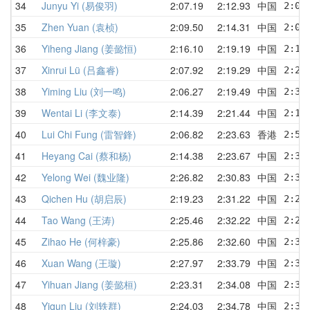
34
Junyu Yi (易俊羽)
2:07.19
2:12.93
中国
2:07
35
Zhen Yuan (袁桢)
2:09.50
2:14.31
中国
2:09
36
Yiheng Jiang (姜懿恒)
2:16.10
2:19.19
中国
2:19
37
Xinrui Lü (吕鑫睿)
2:07.92
2:19.29
中国
2:29
38
Yiming Liu (刘一鸣)
2:06.27
2:19.49
中国
2:31
39
Wentai Li (李文泰)
2:14.39
2:21.44
中国
2:19
40
Lui Chi Fung (雷智鋒)
2:06.82
2:23.63
香港
2:51
41
Heyang Cai (蔡和杨)
2:14.38
2:23.67
中国
2:35
42
Yelong Wei (魏业隆)
2:26.82
2:30.83
中国
2:35
43
Qichen Hu (胡启辰)
2:19.23
2:31.22
中国
2:28
44
Tao Wang (王涛)
2:25.46
2:32.22
中国
2:27
45
Zihao He (何梓豪)
2:25.86
2:32.60
中国
2:33
46
Xuan Wang (王璇)
2:27.97
2:33.79
中国
2:38
47
Yihuan Jiang (姜懿桓)
2:23.31
2:34.08
中国
2:35
48
Yiqun Liu (刘轶群)
2:24.03
2:34.78
中国
2:38