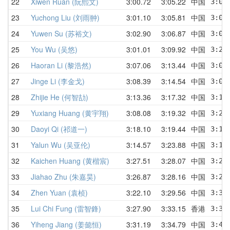
22
Xiwen Ruan (阮熙文)
3:00.72
3:05.22
中国
3:00
23
Yuchong Liu (刘雨翀)
3:01.10
3:05.81
中国
3:08
24
Yuwen Su (苏裕文)
3:02.90
3:06.87
中国
3:05
25
You Wu (吴悠)
3:01.01
3:09.92
中国
3:23
26
Haoran Li (黎浩然)
3:07.06
3:13.44
中国
3:07
27
Jinge Li (李金戈)
3:08.39
3:14.54
中国
3:08
28
Zhijie He (何智劼)
3:13.36
3:17.32
中国
3:15
29
Yuxiang Huang (黄宇翔)
3:08.08
3:19.32
中国
3:22
30
Daoyi Qi (祁道一)
3:18.10
3:19.44
中国
3:19
31
Yalun Wu (吴亚伦)
3:14.57
3:23.88
中国
3:14
32
Kaichen Huang (黄楷宸)
3:27.51
3:28.07
中国
3:28
33
Jiahao Zhu (朱嘉昊)
3:26.87
3:28.16
中国
3:27
34
Zhen Yuan (袁桢)
3:22.10
3:29.56
中国
3:33
35
Lui Chi Fung (雷智鋒)
3:27.90
3:33.15
香港
3:35
36
Yiheng Jiang (姜懿恒)
3:31.19
3:34.79
中国
3:40