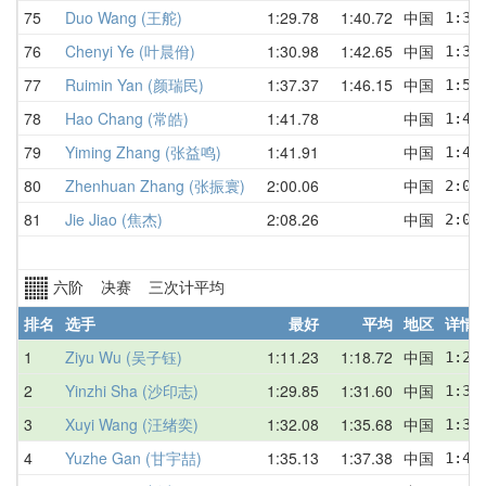
75
Duo Wang (王舵)
1:29.78
1:40.72
中国
1:37
76
Chenyi Ye (叶晨佾)
1:30.98
1:42.65
中国
1:30
77
Ruimin Yan (颜瑞民)
1:37.37
1:46.15
中国
1:51
78
Hao Chang (常皓)
1:41.78
中国
1:41
79
Yiming Zhang (张益鸣)
1:41.91
中国
1:41
80
Zhenhuan Zhang (张振寰)
2:00.06
中国
2:00
81
Jie Jiao (焦杰)
2:08.26
中国
2:08
六阶 决赛 三次计平均
排名
选手
最好
平均
地区
详情
1
Ziyu Wu (吴子钰)
1:11.23
1:18.72
中国
1:25
2
Yinzhi Sha (沙印志)
1:29.85
1:31.60
中国
1:33
3
Xuyi Wang (汪绪奕)
1:32.08
1:35.68
中国
1:36
4
Yuzhe Gan (甘宇喆)
1:35.13
1:37.38
中国
1:40