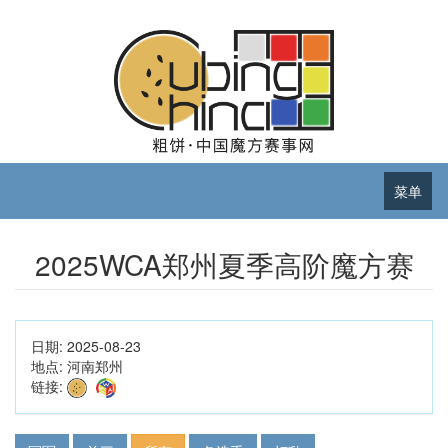
菜单
2025WCA郑州夏季高阶魔方赛
日期:
2025-08-23
地点:
河南郑州
链接: