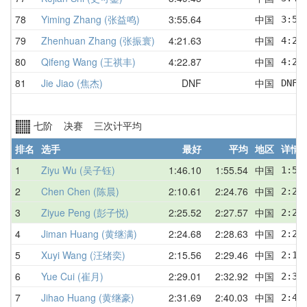
78
Yiming Zhang (张益鸣)
3:55.64
中国
3:55
79
Zhenhuan Zhang (张振寰)
4:21.63
中国
4:21
80
Qifeng Wang (王祺丰)
4:22.87
中国
4:22
81
Jie Jiao (焦杰)
DNF
中国
DNF
七阶 决赛 三次计平均
排名
选手
最好
平均
地区
详情
1
Ziyu Wu (吴子钰)
1:46.10
1:55.54
中国
1:55
2
Chen Chen (陈晨)
2:10.61
2:24.76
中国
2:28
3
Ziyue Peng (彭子悦)
2:25.52
2:27.57
中国
2:29
4
Jiman Huang (黄继满)
2:24.68
2:28.63
中国
2:24
5
Xuyi Wang (汪绪奕)
2:15.56
2:29.46
中国
2:15
6
Yue Cui (崔月)
2:29.01
2:32.92
中国
2:33
7
Jihao Huang (黄继豪)
2:31.69
2:40.03
中国
2:42