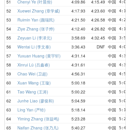
51
Chenyi Ye (叶晨佾)
4:09.86
4:15.49
中国
4:09
52
Xuewei Zhang (章学威)
4:17.93
4:23.60
中国
4:17
53
Ruimin Yan (颜瑞民)
4:21.50
4:26.58
中国
4:23
54
Ziye Zhang (张子烨)
4:12.40
4:26.82
中国
4:12
55
Zeyuan Li (李泽元)
3:58.69
4:32.45
中国
3:58
56
Wentai Li (李文泰)
3:36.43
DNF
中国
4:09
57
Yuxuan Huang (黄宇轩)
4:31.14
中国
4:31
58
Xinrui Lü (吕鑫睿)
4:31.61
中国
4:31
59
Chao Wei (卫超)
4:56.31
中国
4:56
60
Xuan Wang (王璇)
5:00.18
中国
5:00
61
Tao Wang (王涛)
5:00.22
中国
5:00
62
Junhe Liao (廖俊和)
5:04.59
中国
5:04
63
Ling Yan (严铃)
5:18.14
中国
5:18
64
Yiming Zhang (张益鸣)
5:23.28
中国
5:23
65
Naifan Zhang (张乃凡)
5:40.27
中国
5:40