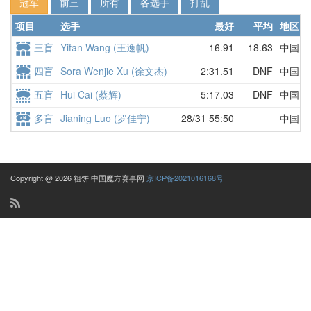
冠军
前三
所有
各选手
打乱
项目
选手
最好
平均
地区
三盲
Yifan Wang (王逸帆)
16.91
18.63
中国
四盲
Sora Wenjie Xu (徐文杰)
2:31.51
DNF
中国
五盲
Hui Cai (蔡辉)
5:17.03
DNF
中国
多盲
Jianing Luo (罗佳宁)
28/31 55:50
中国
Copyright @ 2026 粗饼·中国魔方赛事网
京ICP备2021016168号