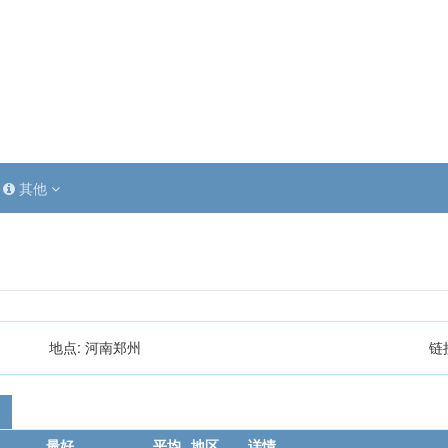
其他
地点:
河南郑州
链
最好
平均
地区
详情