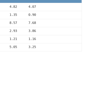
     4.82      4.07
     1.35      0.90
     8.57      7.68
     2.93      3.86
     1.21      1.16
     5.05      3.25