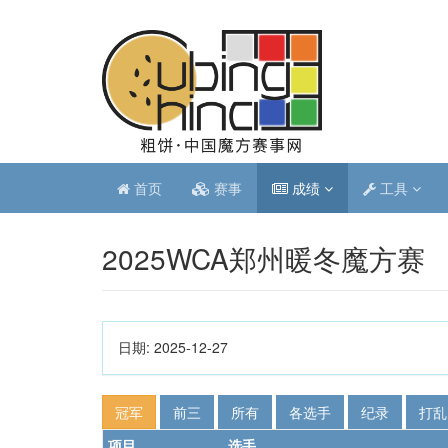
首页
赛事
成绩
工具
2025WCA郑州暖冬魔方赛
日期:
2025-12-27
冠军
前三
所有
各选手
纪录
打乱
项目
选手