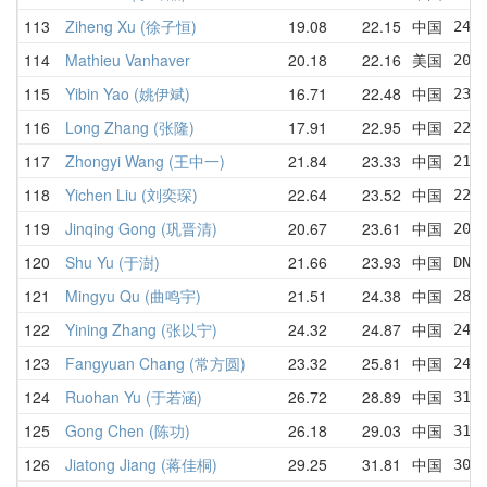
113
Ziheng Xu (徐子恒)
19.08
22.15
中国
24.
114
Mathieu Vanhaver
20.18
22.16
美国
20.
115
Yibin Yao (姚伊斌)
16.71
22.48
中国
23.
116
Long Zhang (张隆)
17.91
22.95
中国
22.
117
Zhongyi Wang (王中一)
21.84
23.33
中国
21.
118
Yichen Liu (刘奕琛)
22.64
23.52
中国
22.
119
Jinqing Gong (巩晋清)
20.67
23.61
中国
20.
120
Shu Yu (于澍)
21.66
23.93
中国
DNF
121
Mingyu Qu (曲鸣宇)
21.51
24.38
中国
28.
122
Yining Zhang (张以宁)
24.32
24.87
中国
24.
123
Fangyuan Chang (常方圆)
23.32
25.81
中国
24.
124
Ruohan Yu (于若涵)
26.72
28.89
中国
31.
125
Gong Chen (陈功)
26.18
29.03
中国
31.
126
Jiatong Jiang (蒋佳桐)
29.25
31.81
中国
30.