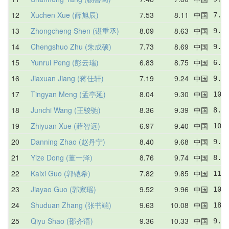
12
Xuchen Xue (薛旭辰)
7.53
8.11
中国
7.5
13
Zhongcheng Shen (谌重丞)
8.09
8.63
中国
9.5
14
Chengshuo Zhu (朱成硕)
7.73
8.69
中国
9.3
15
Yunrui Peng (彭云瑞)
6.83
8.75
中国
6.8
16
Jiaxuan Jiang (蒋佳轩)
7.19
9.24
中国
9.7
17
Tingyan Meng (孟亭延)
8.04
9.30
中国
10.
18
Junchi Wang (王骏驰)
8.36
9.39
中国
8.3
19
Zhiyuan Xue (薛智远)
6.97
9.40
中国
10.
20
Danning Zhao (赵丹宁)
8.40
9.68
中国
9.5
21
Yize Dong (董一泽)
8.76
9.74
中国
8.7
22
Kaixi Guo (郭铠希)
7.82
9.85
中国
11.
23
Jiayao Guo (郭家瑶)
9.52
9.96
中国
10.
24
Shuduan Zhang (张书端)
9.63
10.08
中国
18.
25
Qiyu Shao (邵齐语)
9.36
10.33
中国
9.3