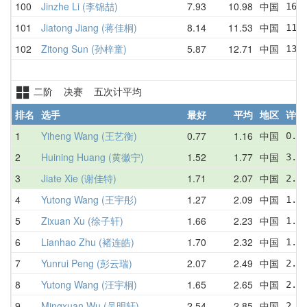
100
Jinzhe Li (李锦喆)
7.93
10.98
中国
16.
101
Jiatong Jiang (蒋佳桐)
8.14
11.53
中国
11.
102
Zitong Sun (孙梓童)
5.87
12.71
中国
13.
二阶 决赛 五次计平均
排名
选手
最好
平均
地区
详情
1
Yiheng Wang (王艺衡)
0.77
1.16
中国
0.7
2
Huining Huang (黄徽宁)
1.52
1.77
中国
3.5
3
Jiate Xie (谢佳特)
1.71
2.07
中国
2.2
4
Yutong Wang (王宇彤)
1.27
2.09
中国
1.2
5
Zixuan Xu (徐子轩)
1.66
2.23
中国
1.6
6
Lianhao Zhu (褚连皓)
1.70
2.32
中国
1.7
7
Yunrui Peng (彭云瑞)
2.07
2.49
中国
2.3
8
Yutong Wang (汪宇桐)
1.65
2.65
中国
2.9
9
Mingxuan Wu (吴明轩)
2.54
2.85
中国
2.5