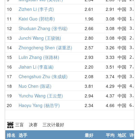
10
Zizhen Li (李子贞)
2.61
2.91
中国
3.3
11
Kaixi Guo (郭铠希)
1.96
3.08
中国
1.9
12
Shuduan Zhang (张书端)
2.66
3.08
中国
3.4
13
Junchi Wang (王骏驰)
2.80
3.08
中国
2.8
14
Zhongcheng Shen (谌重丞)
2.57
3.26
中国
3.2
15
Lulin Zhang (张路林)
2.93
3.33
中国
2.9
16
Jiahan Li (李嘉涵)
2.20
3.51
中国
7.1
17
Chengshuo Zhu (朱成硕)
2.08
3.74
中国
3.2
18
Nuo Chen (陈诺)
3.81
4.29
中国
4.1
19
Yunchu Wang (王云楚)
2.94
4.37
中国
3.3
20
Haoyu Yang (杨浩宇)
2.34
4.66
中国
6.6
三盲 决赛 三次计最好
排名
选手
最好
平均
地区
详情