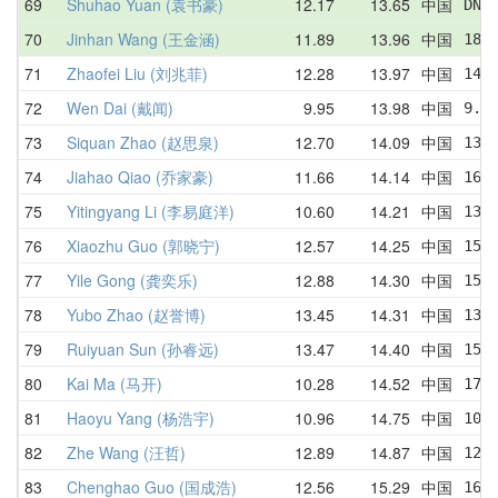
69
Shuhao Yuan (袁书豪)
12.17
13.65
中国
DNF
70
Jinhan Wang (王金涵)
11.89
13.96
中国
18.
71
Zhaofei Liu (刘兆菲)
12.28
13.97
中国
14.
72
Wen Dai (戴闻)
9.95
13.98
中国
9.9
73
Siquan Zhao (赵思泉)
12.70
14.09
中国
13.
74
Jiahao Qiao (乔家豪)
11.66
14.14
中国
16.
75
Yitingyang Li (李易庭洋)
10.60
14.21
中国
13.
76
Xiaozhu Guo (郭晓宁)
12.57
14.25
中国
15.
77
Yile Gong (龚奕乐)
12.88
14.30
中国
15.
78
Yubo Zhao (赵誉博)
13.45
14.31
中国
13.
79
Ruiyuan Sun (孙睿远)
13.47
14.40
中国
15.
80
Kai Ma (马开)
10.28
14.52
中国
17.
81
Haoyu Yang (杨浩宇)
10.96
14.75
中国
10.
82
Zhe Wang (汪哲)
12.89
14.87
中国
12.
83
Chenghao Guo (国成浩)
12.56
15.29
中国
16.