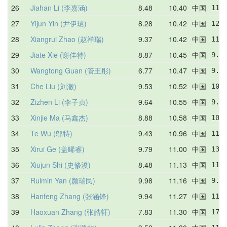
26
Jiahan Li (李嘉涵)
8.48
10.40
中国
11.
27
Yijun Yin (尹伊珺)
8.28
10.42
中国
12.
28
Xiangrui Zhao (赵祥瑞)
9.37
10.42
中国
11.
29
Jiate Xie (谢佳特)
8.87
10.45
中国
9.8
30
Wangtong Guan (管王彤)
6.77
10.47
中国
9.7
31
Che Liu (刘澈)
9.53
10.52
中国
10.
32
Zizhen Li (李子贞)
9.64
10.55
中国
9.6
33
Xinjie Ma (马鑫杰)
8.88
10.58
中国
10.
34
Te Wu (邬特)
9.43
10.96
中国
11.
35
Xirui Ge (盖晞睿)
9.79
11.00
中国
13.
36
Xiujun Shi (史修浚)
8.48
11.13
中国
11.
37
Ruimin Yan (颜瑞民)
9.98
11.16
中国
9.9
38
Hanfeng Zhang (张涵锋)
9.94
11.27
中国
11.
39
Haoxuan Zhang (张皓轩)
7.83
11.30
中国
17.