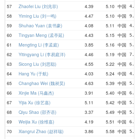
57
Zhaofei Liu (刘兆菲)
4.39
5.10
中国
4.8
58
Yiming Liu (刘一鸣)
4.47
5.10
中国
9.5
59
Shuhao Yuan (袁书豪)
4.08
5.11
中国
4.2
60
Tingyan Meng (孟亭延)
4.43
5.15
中国
5.0
61
Mengting Li (李孟庭)
3.85
5.16
中国
5.1
62
Yitingyang Li (李易庭洋)
4.46
5.19
中国
7.3
63
Sicong Liu (刘思聪)
4.55
5.22
中国
6.0
64
Hang Yu (于航)
4.03
5.24
中国
4.0
65
Changhao Wei (魏昶昊)
4.63
5.39
中国
5.4
66
Xinjie Ma (马鑫杰)
3.91
5.40
中国
6.3
67
Yijia Xu (徐艺嘉)
5.11
5.42
中国
5.1
68
Qiyu Shao (邵齐语)
3.37
5.49
中国
5.2
69
Weijia Xu (徐维嘉)
4.19
5.51
中国
6.2
70
Xiangrui Zhao (赵祥瑞)
3.86
5.58
中国
5.7