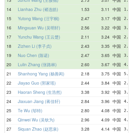
14
Lianhao Zhu (褚连皓)
1.53
3.11
中国
1.5
15
Yutong Wang (汪宇桐)
2.47
3.17
中国
2.4
16
Mingxuan Wu (吴明轩)
2.56
3.22
中国
3.2
17
Yunchu Wang (王云楚)
2.11
3.24
中国
2.7
18
Zizhen Li (李子贞)
2.43
3.35
中国
2.6
19
Nuo Chen (陈诺)
2.47
3.65
中国
3.7
20
Lulin Zhang (张路林)
2.60
3.67
中国
4.0
21
Shanhong Yang (杨善闳)
2.18
3.75
中国
5.1
22
Jiayao Guo (郭家瑶)
2.44
3.84
中国
2.4
23
Haoran Sheng (生浩然)
3.38
3.92
中国
3.8
24
Jiaxuan Jiang (蒋佳轩)
2.84
3.96
中国
4.2
25
Te Wu (邬特)
2.80
4.08
中国
2.8
26
Qinwei Wu (吴钦为)
2.96
4.09
中国
4.3
27
Siquan Zhao (赵思泉)
3.28
4.14
中国
3.9