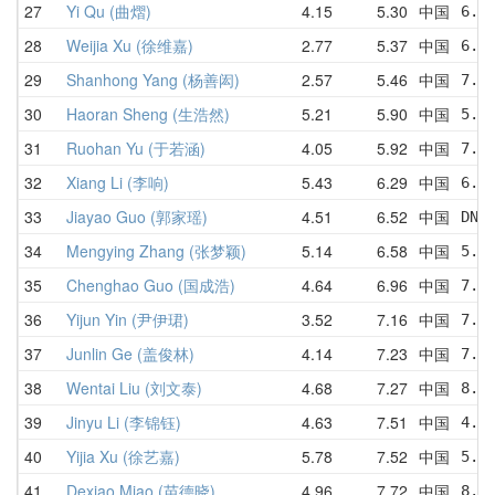
27
Yi Qu (曲熠)
4.15
5.30
中国
6.3
28
Weijia Xu (徐维嘉)
2.77
5.37
中国
6.2
29
Shanhong Yang (杨善闳)
2.57
5.46
中国
7.5
30
Haoran Sheng (生浩然)
5.21
5.90
中国
5.9
31
Ruohan Yu (于若涵)
4.05
5.92
中国
7.5
32
Xiang Li (李响)
5.43
6.29
中国
6.6
33
Jiayao Guo (郭家瑶)
4.51
6.52
中国
DNF
34
Mengying Zhang (张梦颖)
5.14
6.58
中国
5.3
35
Chenghao Guo (国成浩)
4.64
6.96
中国
7.8
36
Yijun Yin (尹伊珺)
3.52
7.16
中国
7.7
37
Junlin Ge (盖俊林)
4.14
7.23
中国
7.4
38
Wentai Liu (刘文泰)
4.68
7.27
中国
8.1
39
Jinyu Li (李锦钰)
4.63
7.51
中国
4.6
40
Yijia Xu (徐艺嘉)
5.78
7.52
中国
5.7
41
Dexiao Miao (苗德晓)
4.96
7.72
中国
8.8