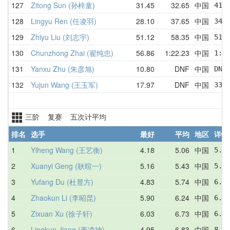
127
Zitong Sun (孙梓童)
31.45
32.65
中国
41.
128
Lingyu Ren (任凌羽)
28.10
37.65
中国
34.
129
Zhiyu Liu (刘志宇)
51.12
58.35
中国
51.
130
Chunzhong Zhai (翟纯忠)
56.86
1:22.23
中国
1:0
131
Yanxu Zhu (朱彦旭)
10.80
DNF
中国
DNF
132
Yujun Wang (王玉军)
17.97
DNF
中国
33.
三阶 复赛 五次计平均
排名
选手
最好
平均
地区
详情
1
Yiheng Wang (王艺衡)
4.18
5.06
中国
5.2
2
Xuanyi Geng (耿暄一)
5.16
5.43
中国
5.1
3
Yufang Du (杜昱方)
4.83
5.74
中国
6.5
4
Zhaokun Li (李昭昆)
5.90
6.24
中国
6.5
5
Zixuan Xu (徐子轩)
6.03
6.73
中国
6.0
6
Lingkun Jiang (姜凌坤)
4.95
6.83
中国
8.4