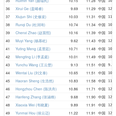
35
Ruimin Yan (颜瑞民)
10.15
11.28
中国
10.
36
Xirui Ge (盖晞睿)
9.69
11.29
中国
12.
37
Xiujun Shi (史修浚)
10.03
11.31
中国
11.
38
Runqi Du (杜润琦)
10.74
11.34
中国
10.
39
Chenxi Zhao (赵晨熙)
10.16
11.39
中国
10.
40
Muyi Yang (杨慕屹)
9.62
11.43
中国
12.
41
Yuting Meng (孟昱廷)
10.71
11.48
中国
10.
42
Mengting Li (李孟庭)
10.01
11.49
中国
10.
43
Yunchu Wang (王云楚)
9.13
11.51
中国
9.8
44
Wentai Liu (刘文泰)
10.65
11.51
中国
10.
45
Haoran Sheng (生浩然)
10.83
11.58
中国
11.
46
Hongzhou Chen (陈洪舟)
10.86
11.71
中国
12.
47
Hanfeng Zhang (张涵锋)
9.68
11.90
中国
12.
48
Xiaoxia Wei (韦晓夏)
9.89
11.91
中国
12.
49
Yunmai Hou (侯云迈)
11.22
11.91
中国
12.