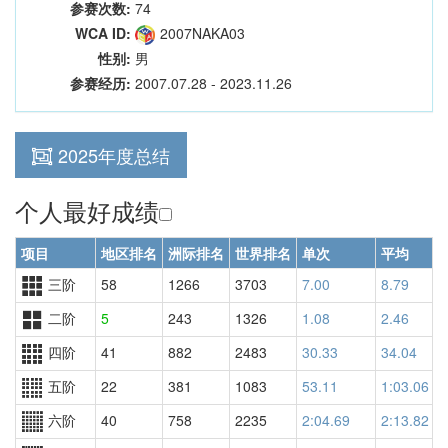
参赛次数:
74
WCA ID:
2007NAKA03
性别:
男
参赛经历:
2007.07.28 - 2023.11.26
2025年度总结
个人最好成绩
项目
地区排名
洲际排名
世界排名
单次
平均
三阶
58
1266
3703
7.00
8.79
3
二阶
5
243
1326
1.08
2.46
2
四阶
41
882
2483
30.33
34.04
1
五阶
22
381
1083
53.11
1:03.06
1
六阶
40
758
2235
2:04.69
2:13.82
2