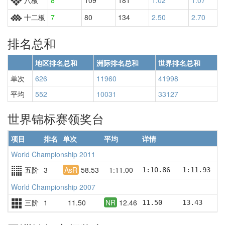
十二板
7
80
134
2.50
2.70
9
排名总和
地区排名总和
洲际排名总和
世界排名总和
单次
626
11960
41998
平均
552
10031
33127
世界锦标赛领奖台
项目
排名
单次
平均
详情
World Championship 2011
五阶
3
AsR
58.53
1:11.00
1:10.86   1:11.93   
World Championship 2007
三阶
1
11.50
NR
12.46
11.50     13.43     