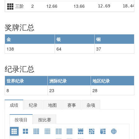
三阶
2
12.66
13.66
12.69     18.44 
奖牌汇总
金
银
铜
138
64
37
纪录汇总
世界纪录
洲际纪录
地区纪录
8
23
28
成绩
纪录
地图
赛事
杂项
按项目
按比赛