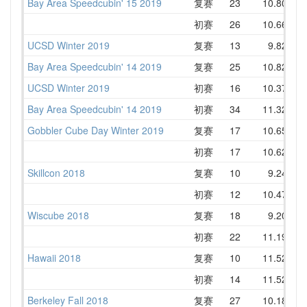
Bay Area Speedcubin' 15 2019
复赛
23
10.80
1
初赛
26
10.66
1
UCSD Winter 2019
复赛
13
9.82
1
Bay Area Speedcubin' 14 2019
复赛
25
10.82
1
UCSD Winter 2019
初赛
16
10.37
1
Bay Area Speedcubin' 14 2019
初赛
34
11.32
1
Gobbler Cube Day Winter 2019
复赛
17
10.65
1
初赛
17
10.62
1
Skillcon 2018
复赛
10
9.24
1
初赛
12
10.47
1
Wiscube 2018
复赛
18
9.20
1
初赛
22
11.19
1
Hawaii 2018
复赛
10
11.52
1
初赛
14
11.52
1
Berkeley Fall 2018
复赛
27
10.18
1