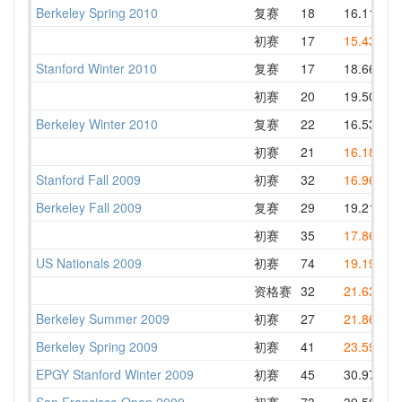
Berkeley Spring 2010
复赛
18
16.11
1
初赛
17
15.43
1
Stanford Winter 2010
复赛
17
18.66
1
初赛
20
19.50
2
Berkeley Winter 2010
复赛
22
16.53
1
初赛
21
16.18
1
Stanford Fall 2009
初赛
32
16.96
2
Berkeley Fall 2009
复赛
29
19.21
2
初赛
35
17.86
2
US Nationals 2009
初赛
74
19.19
2
资格赛
32
21.63
2
Berkeley Summer 2009
初赛
27
21.86
2
Berkeley Spring 2009
初赛
41
23.59
3
EPGY Stanford Winter 2009
初赛
45
30.97
3
San Francisco Open 2009
初赛
73
39.50
4