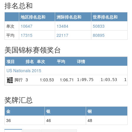
排名总和
地区排名总和
洲际排名总和
世界排名总和
单次
10647
13484
50833
平均
17315
22117
80895
美国锦标赛领奖台
项目
排名
单次
平均
详情
US Nationals 2015
脚拧
3
1:03.53
1:06.71
1:09.75   1:03.53   1:0
奖牌汇总
金
银
铜
36
46
48