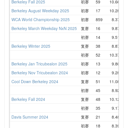
Berkeley Fall 2025
初赛
59
10.66
1
Berkeley August Weekday 2025
初赛
17
10.28
1
WCA World Championship 2025
初赛
859
8.37
1
Berkeley March Weekday NxN 2025
复赛
16
9.87
1
初赛
14
9.51
1
Berkeley Winter 2025
复赛
38
8.87
1
初赛
52
10.37
1
Berkeley Jan Tricubealon 2025
初赛
13
9.80
1
Berkeley Nov Tricubealon 2024
初赛
12
9.28
1
Cool Down Berkeley 2024
复赛
51
11.08
1
初赛
45
8.92
1
Berkeley Fall 2024
复赛
48
10.12
1
初赛
35
9.17
1
Davis Summer 2024
复赛
21
8.48
1
初赛
18
8.39
1