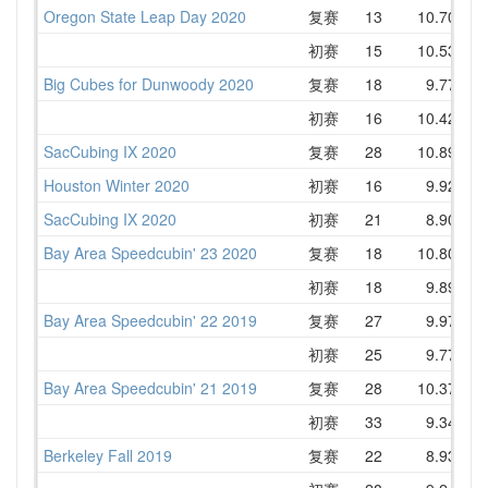
Oregon State Leap Day 2020
复赛
13
10.70
1
初赛
15
10.53
1
Big Cubes for Dunwoody 2020
复赛
18
9.77
1
初赛
16
10.42
1
SacCubing IX 2020
复赛
28
10.89
1
Houston Winter 2020
初赛
16
9.92
1
SacCubing IX 2020
初赛
21
8.90
1
Bay Area Speedcubin' 23 2020
复赛
18
10.80
1
初赛
18
9.89
1
Bay Area Speedcubin' 22 2019
复赛
27
9.97
1
初赛
25
9.77
1
Bay Area Speedcubin' 21 2019
复赛
28
10.37
1
初赛
33
9.34
1
Berkeley Fall 2019
复赛
22
8.93
1