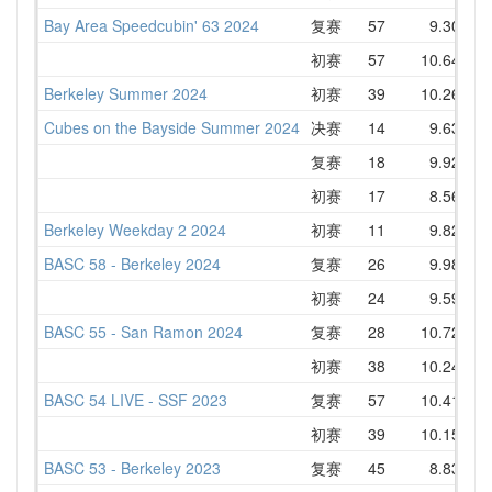
Bay Area Speedcubin' 63 2024
复赛
57
9.30
1
初赛
57
10.64
1
Berkeley Summer 2024
初赛
39
10.26
1
Cubes on the Bayside Summer 2024
决赛
14
9.63
1
复赛
18
9.92
1
初赛
17
8.56
1
Berkeley Weekday 2 2024
初赛
11
9.82
1
BASC 58 - Berkeley 2024
复赛
26
9.98
1
初赛
24
9.59
1
BASC 55 - San Ramon 2024
复赛
28
10.72
1
初赛
38
10.24
1
BASC 54 LIVE - SSF 2023
复赛
57
10.41
1
初赛
39
10.15
1
BASC 53 - Berkeley 2023
复赛
45
8.83
1