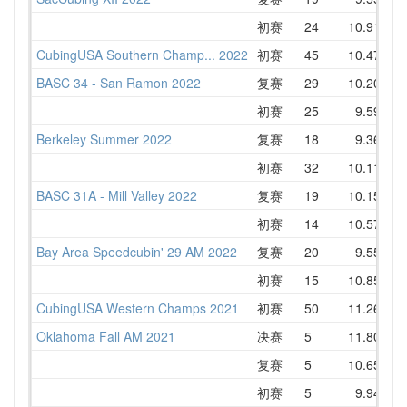
初赛
24
10.91
1
CubingUSA Southern Champ... 2022
初赛
45
10.47
1
BASC 34 - San Ramon 2022
复赛
29
10.20
1
初赛
25
9.59
1
Berkeley Summer 2022
复赛
18
9.36
1
初赛
32
10.11
1
BASC 31A - Mill Valley 2022
复赛
19
10.15
1
初赛
14
10.57
1
Bay Area Speedcubin' 29 AM 2022
复赛
20
9.55
1
初赛
15
10.85
1
CubingUSA Western Champs 2021
初赛
50
11.26
1
Oklahoma Fall AM 2021
决赛
5
11.80
1
复赛
5
10.65
1
初赛
5
9.94
1