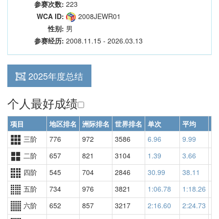
参赛次数:
223
WCA ID:
2008JEWR01
性别:
男
参赛经历:
2008.11.15 - 2026.03.13
2025年度总结
个人最好成绩
项目
地区排名
洲际排名
世界排名
单次
平均
世
三阶
776
972
3586
6.96
9.99
82
二阶
657
821
3104
1.39
3.66
98
四阶
545
704
2846
30.99
38.11
39
五阶
734
976
3821
1:06.78
1:18.26
47
六阶
652
857
3217
2:16.60
2:24.73
30