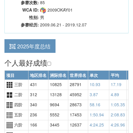
参赛次数:
85
WCA ID:
2009OKAY01
性别:
男
参赛经历:
2009.06.21 - 2019.12.07
2025年度总结
个人最好成绩
项目
地区排名
洲际排名
世界排名
单次
平均
世
三阶
431
10825
28791
10.93
17.19
61
二阶
312
13128
45952
3.87
4.89
28
四阶
340
9694
28673
58.16
1:05.35
27
五阶
236
5552
17453
1:50.94
2:08.83
18
六阶
166
3445
12637
4:24.25
4:26.96
10