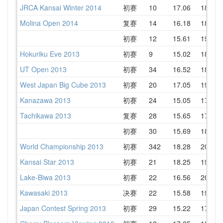
JRCA Kansai Winter 2014
初赛
10
17.06
18.83
Molina Open 2014
复赛
14
16.18
18.62
初赛
12
15.61
19.37
Hokuriku Eve 2013
初赛
9
15.02
18.76
UT Open 2013
初赛
34
16.52
18.78
West Japan Big Cube 2013
初赛
20
17.05
19.51
Kanazawa 2013
初赛
24
15.05
17.98
Tachikawa 2013
复赛
28
15.65
17.65
初赛
30
15.69
18.30
World Championship 2013
初赛
342
18.28
20.80
Kansai Star 2013
初赛
21
18.25
19.06
Lake-Biwa 2013
初赛
22
16.56
20.06
Kawasaki 2013
决赛
22
15.58
19.08
Japan Contest Spring 2013
初赛
29
15.22
17.95