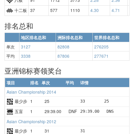
十二板
37
577
1110
4.30
4.71
84
排名总和
地区排名总和
洲际排名总和
世界排名总和
单次
3127
82808
276205
平均
3338
87806
277671
亚洲锦标赛领奖台
项目
排名
单次
平均
详情
Asian Championship 2014
最少步
1
25
33        25
五盲
1
29:39.00
DNF
29:39.00   DNS       D
Asian Championship 2012
最少步
1
31
31