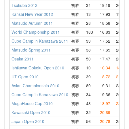
Tsukuba 2012
初赛
34
19.19
20.92
Kansai New Year 2012
初赛
13
17.93
19.24
Matsudo Autumn 2011
初赛
28
18.58
20.10
World Championship 2011
初赛
183
16.83
20.70
Cube Camp in Kanazawa 2011
初赛
33
17.52
22.25
Matsudo Spring 2011
初赛
38
17.65
20.92
Osaka 2011
初赛
50
17.47
23.25
Ishikawa Gokoku Open 2010
初赛
10
16.34
18.72
UT Open 2010
初赛
39
18.72
21.74
Asian Championship 2010
初赛
89
19.31
23.75
Cube Camp in Kanazawa 2010
初赛
34
19.36
26.12
MegaHouse Cup 2010
初赛
43
18.97
23.66
Kawasaki Open 2010
初赛
32
20.69
Japan Open 2010
初赛
56
20.78
25.29