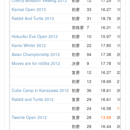
Cherry Blossom Viewing 2013
初赛
12
17.25
19.32
Kansai Open 2013
初赛
33
16.27
18.42
Rabbit And Turtle 2013
初赛
31
18.78
20.08
资格赛
7
16.31
19.07
Hokuriku Eve Open 2012
初赛
10
15.97
18.16
Kanto Winter 2012
初赛
22
17.80
19.54
Asian Championship 2012
初赛
94
17.38
20.39
Moves are for n00bs 2012
决赛
9
17.78
18.87
复赛
12
16.27
22.48
初赛
12
18.69
21.70
Cube Camp in Kanazawa 2012
初赛
36
18.61
20.88
Rabbit and Turtle 2012
复赛
29
16.61
18.97
初赛
24
16.58
17.30
Twente Open 2012
复赛
28
13.68
20.09
初赛
28
16.44
20.89