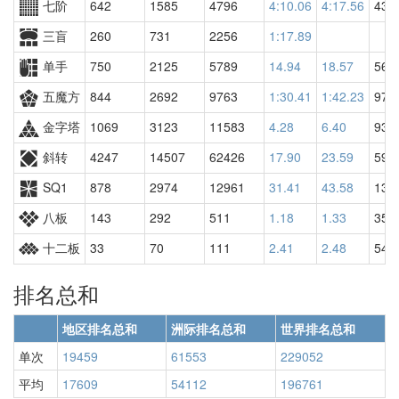
七阶
642
1585
4796
4:10.06
4:17.56
437
三盲
260
731
2256
1:17.89
单手
750
2125
5789
14.94
18.57
565
五魔方
844
2692
9763
1:30.41
1:42.23
976
金字塔
1069
3123
11583
4.28
6.40
936
斜转
4247
14507
62426
17.90
23.59
590
SQ1
878
2974
12961
31.41
43.58
132
八板
143
292
511
1.18
1.33
351
十二板
33
70
111
2.41
2.48
54
排名总和
地区排名总和
洲际排名总和
世界排名总和
单次
19459
61553
229052
平均
17609
54112
196761