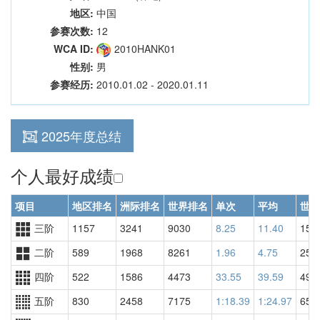
地区:
中国
参赛次数:
12
WCA ID:
2010HANK01
性别:
男
参赛经历:
2010.01.02 - 2020.01.11
2025年度总结
个人最好成绩
项目
地区排名
洲际排名
世界排名
单次
平均
世界
三阶
1157
3241
9030
8.25
11.40
158
二阶
589
1968
8261
1.96
4.75
255
四阶
522
1586
4473
33.55
39.59
492
五阶
830
2458
7175
1:18.39
1:24.97
658