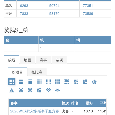
单次
16293
50794
177351
平均
17833
53170
173589
奖牌汇总
金
银
铜
1
成绩
地图
赛事
杂项
按项目
按比赛
赛事
轮次
排名
最好
平均
详
2020WCA鄂尔多斯冬季魔方赛
决赛
7
10.13
11.49
10