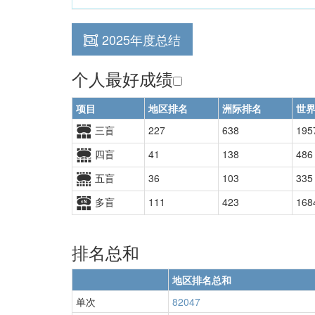
2025年度总结
个人最好成绩
项目
地区排名
洲际排名
世
三盲
227
638
195
四盲
41
138
486
五盲
36
103
335
多盲
111
423
168
排名总和
地区排名总和
单次
82047