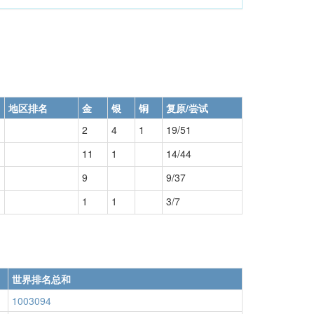
地区排名
金
银
铜
复原/尝试
2
4
1
19/51
11
1
14/44
9
9/37
1
1
3/7
世界排名总和
1003094