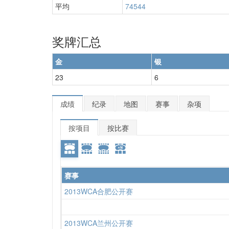
平均
74544
奖牌汇总
金
银
23
6
成绩
纪录
地图
赛事
杂项
按项目
按比赛
赛事
2013WCA合肥公开赛
2013WCA兰州公开赛