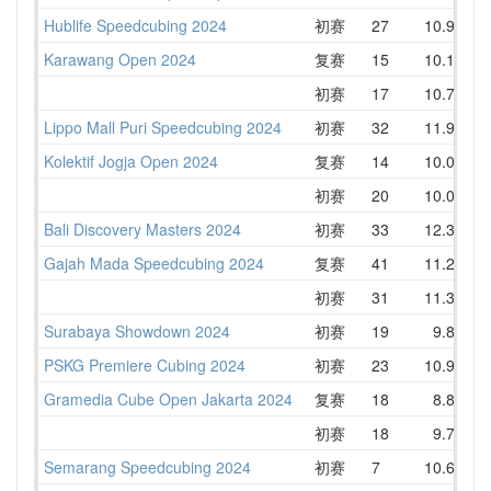
Hublife Speedcubing 2024
初赛
27
10.99
1
Karawang Open 2024
复赛
15
10.19
1
初赛
17
10.70
1
Lippo Mall Puri Speedcubing 2024
初赛
32
11.90
1
Kolektif Jogja Open 2024
复赛
14
10.02
初赛
20
10.01
1
Bali Discovery Masters 2024
初赛
33
12.30
1
Gajah Mada Speedcubing 2024
复赛
41
11.26
1
初赛
31
11.31
1
Surabaya Showdown 2024
初赛
19
9.87
1
PSKG Premiere Cubing 2024
初赛
23
10.94
1
Gramedia Cube Open Jakarta 2024
复赛
18
8.87
1
初赛
18
9.76
1
Semarang Speedcubing 2024
初赛
7
10.67
1