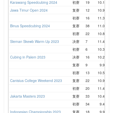
Karawang Speedcubing 2024
初赛
19
10.15
1
Jawa Timur Open 2024
复赛
12
10.92
1
初赛
16
11.35
1
Binus Speedcubing 2024
复赛
38
11.06
1
初赛
22
10.89
1
Sleman Skewb Warm-Up 2023
决赛
7
11.46
1
初赛
6
10.39
1
Cubing in Palem 2023
决赛
16
10.25
1
复赛
9
9.97
1
初赛
13
10.58
1
Canisius College Weekend 2023
复赛
22
10.99
1
初赛
20
11.49
1
Jakarta Masters 2023
复赛
33
10.49
1
初赛
34
9.42
1
Indonesian Championship 2023
复赛
18
9.92
1