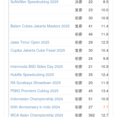
SuNxNter Speedcubing 2025
决赛
22
8.56
1
复赛
23
10.04
初赛
30
10.84
1
Balam Cubes Jakarta Masters 2025
复赛
41
11.40
1
初赛
46
11.69
1
Jawa Timur Open 2025
初赛
29
12.53
1
Cupika Jakarta Cube Feast 2025
复赛
30
10.41
1
初赛
24
9.88
1
Intermoda BSD Sides Day 2025
初赛
21
10.99
1
Hublife Speedcubing 2025
初赛
35
12.47
1
RA Surabaya Showdown 2025
初赛
20
11.98
1
PSKG Premiere Cubing 2025
初赛
45
13.46
1
Indonesian Championship 2024
初赛
51
10.93
1
50th Anniversary in Indo 2024
初赛
27
7.71
1
WCA Asian Championship 2024
初赛
362
12.74
1