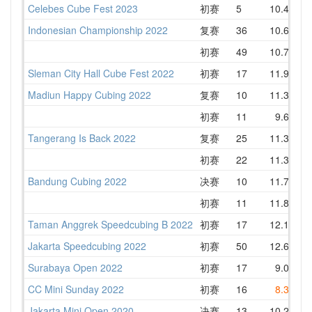
Celebes Cube Fest 2023
初赛
5
10.41
1
Indonesian Championship 2022
复赛
36
10.67
1
初赛
49
10.79
1
Sleman City Hall Cube Fest 2022
初赛
17
11.95
1
Madiun Happy Cubing 2022
复赛
10
11.30
1
初赛
11
9.67
1
Tangerang Is Back 2022
复赛
25
11.33
1
初赛
22
11.39
1
Bandung Cubing 2022
决赛
10
11.75
1
初赛
11
11.89
1
Taman Anggrek Speedcubing B 2022
初赛
17
12.10
1
Jakarta Speedcubing 2022
初赛
50
12.67
1
Surabaya Open 2022
初赛
17
9.01
1
CC Mini Sunday 2022
初赛
16
8.30
1
Jakarta Mini Open 2020
决赛
13
10.21
1