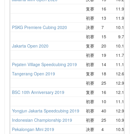
复赛
16
11.90
1
初赛
13
11.91
1
PSKG Premiere Cubing 2020
决赛
7
10.17
1
初赛
15
9.76
1
Jakarta Open 2020
复赛
20
10.10
1
初赛
19
11.70
1
Pejaten Village Speedcubing 2019
初赛
14
11.15
1
Tangerang Open 2019
复赛
18
12.64
1
初赛
25
12.99
1
BSC 10th Anniversary 2019
复赛
16
12.17
1
初赛
10
11.17
1
Yongjun Jakarta Speedcubing 2019
初赛
40
12.93
1
Indonesian Championship 2019
初赛
25
10.99
1
Pekalongan Mini 2019
决赛
4
10.52
1