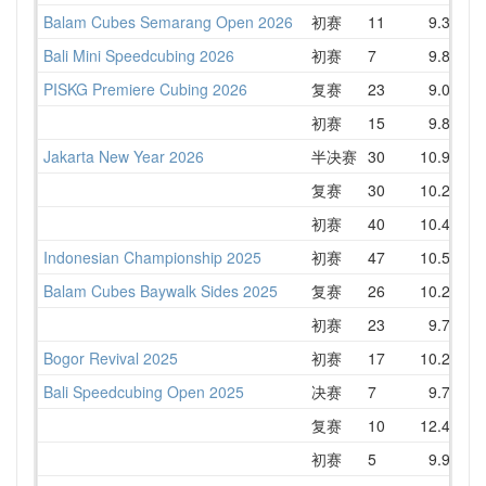
Balam Cubes Semarang Open 2026
初赛
11
9.39
1
Bali Mini Speedcubing 2026
初赛
7
9.88
1
PISKG Premiere Cubing 2026
复赛
23
9.07
1
初赛
15
9.85
1
Jakarta New Year 2026
半决赛
30
10.94
1
复赛
30
10.20
1
初赛
40
10.41
1
Indonesian Championship 2025
初赛
47
10.51
1
Balam Cubes Baywalk Sides 2025
复赛
26
10.28
1
初赛
23
9.78
Bogor Revival 2025
初赛
17
10.29
1
Bali Speedcubing Open 2025
决赛
7
9.74
1
复赛
10
12.41
1
初赛
5
9.93
1