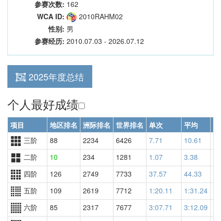
参赛次数:
162
WCA ID:
2010RAHM02
性别:
男
参赛经历:
2010.07.03 - 2026.07.12
2025年度总结
个人最好成绩
项目
地区排名
洲际排名
世界排名
单次
平均
世
三阶
88
2234
6426
7.71
10.61
11
二阶
10
234
1281
1.07
3.38
72
四阶
126
2749
7733
37.57
44.33
85
五阶
109
2619
7712
1:20.11
1:31.24
84
六阶
85
2317
7677
3:07.71
3:12.09
69