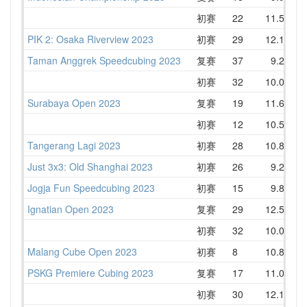
初赛
22
11.53
1
PIK 2: Osaka Riverview 2023
初赛
29
12.13
1
Taman Anggrek Speedcubing 2023
复赛
37
9.28
1
初赛
32
10.09
1
Surabaya Open 2023
复赛
19
11.64
1
初赛
12
10.53
1
Tangerang Lagi 2023
初赛
28
10.82
1
Just 3x3: Old Shanghai 2023
初赛
26
9.21
1
Jogja Fun Speedcubing 2023
初赛
15
9.82
1
Ignatian Open 2023
复赛
29
12.58
1
初赛
32
10.05
1
Malang Cube Open 2023
初赛
8
10.83
1
PSKG Premiere Cubing 2023
复赛
17
11.07
1
初赛
30
12.15
1