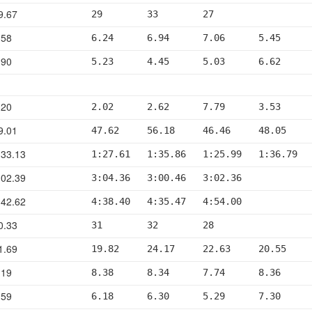
9.67
29        33        27
.58
6.24      6.94      7.06      5.45     
.90
5.23      4.45      5.03      6.62     
.20
2.02      2.62      7.79      3.53     
9.01
47.62     56.18     46.46     48.05    
33.13
1:27.61   1:35.86   1:25.99   1:36.79  
02.39
3:04.36   3:00.46   3:02.36
42.62
4:38.40   4:35.47   4:54.00
0.33
31        32        28
1.69
19.82     24.17     22.63     20.55    
.19
8.38      8.34      7.74      8.36     
.59
6.18      6.30      5.29      7.30     