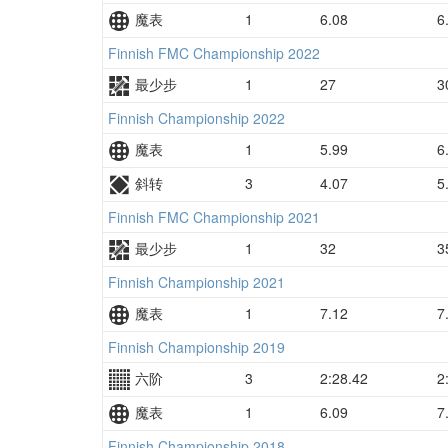
魔表
1
6.08
6
Finnish FMC Championship 2022
最少步
1
27
3
Finnish Championship 2022
魔表
1
5.99
6
斜转
3
4.07
5
Finnish FMC Championship 2021
最少步
1
32
3
Finnish Championship 2021
魔表
1
7.12
7
Finnish Championship 2019
六阶
3
2:28.42
2:
魔表
1
6.09
7
Finnish Championship 2018