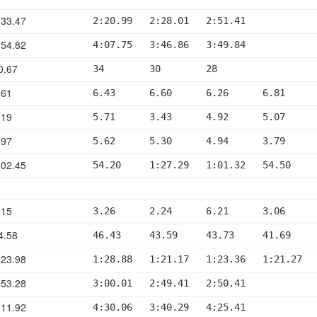
33.47
2:20.99   2:28.01   2:51.41
54.82
4:07.75   3:46.86   3:49.84
0.67
34        30        28
.61
6.43      6.60      6.26      6.81     
.19
5.71      3.43      4.92      5.07     
.97
5.62      5.30      4.94      3.79     
02.45
54.20     1:27.29   1:01.32   54.50    
.15
3.26      2.24      6.21      3.06     
4.58
46.43     43.59     43.73     41.69    
23.98
1:28.88   1:21.17   1:23.36   1:21.27  
53.28
3:00.01   2:49.41   2:50.41
11.92
4:30.06   3:40.29   4:25.41