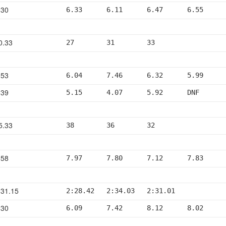
.30
6.33      6.11      6.47      6.55     
0.33
27        31        33
.53
6.04      7.46      6.32      5.99     
.39
5.15      4.07      5.92      DNF      
5.33
38        36        32
.58
7.97      7.80      7.12      7.83     
31.15
2:28.42   2:34.03   2:31.01
.30
6.09      7.42      8.12      8.02     