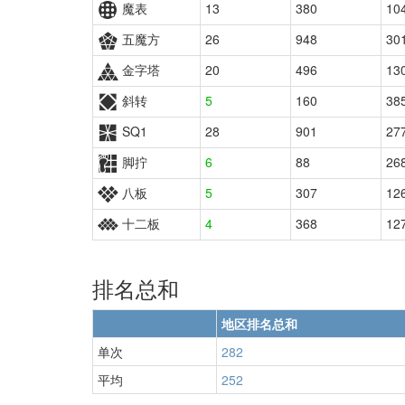
魔表
13
380
10
五魔方
26
948
30
金字塔
20
496
13
斜转
5
160
38
SQ1
28
901
27
脚拧
6
88
26
八板
5
307
12
十二板
4
368
12
排名总和
地区排名总和
单次
282
平均
252