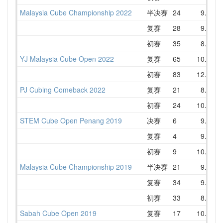
Malaysia Cube Championship 2022
半决赛
24
9.66
复赛
28
9.43
初赛
35
8.57
YJ Malaysia Cube Open 2022
复赛
65
10.65
初赛
83
12.15
PJ Cubing Comeback 2022
复赛
21
8.79
初赛
24
10.41
STEM Cube Open Penang 2019
决赛
6
9.02
复赛
4
9.72
初赛
9
10.54
Malaysia Cube Championship 2019
半决赛
21
9.58
复赛
34
9.96
初赛
33
8.13
Sabah Cube Open 2019
复赛
17
10.88