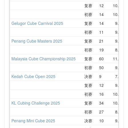
复赛
12
10.62
初赛
14
10.79
Gelugor Cube Carnival 2025
复赛
14
9.97
初赛
11
9.20
Penang Cube Masters 2025
复赛
21
9.60
初赛
19
8.59
Malaysia Cube Championship 2025
复赛
60
11.42
初赛
50
9.74
Kedah Cube Open 2025
决赛
9
7.94
复赛
12
9.44
初赛
16
10.41
KL Cubing Challenge 2025
复赛
34
10.19
初赛
27
8.44
Penang Mini Cube 2025
决赛
10
9.46