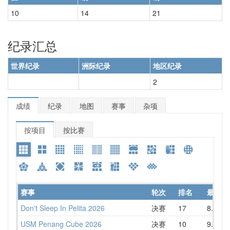
10
14
21
纪录汇总
世界纪录
洲际纪录
地区纪录
2
成绩
纪录
地图
赛事
杂项
按项目
按比赛
赛事
轮次
排名
最好
Don't Sleep In Pelita 2026
决赛
17
8.70
USM Penang Cube 2026
决赛
10
9.30