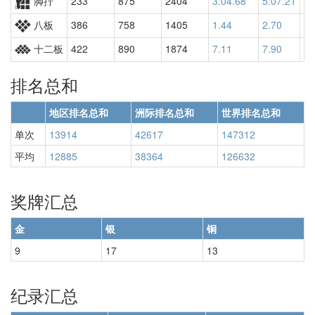
脚拧
233
875
2404
3:04.68
5:07.21
22
八板
386
758
1405
1.44
2.70
30
十二板
422
890
1874
7.11
7.90
17
排名总和
地区排名总和
洲际排名总和
世界排名总和
单次
13914
42617
147312
平均
12885
38364
126632
奖牌汇总
金
银
铜
9
17
13
纪录汇总