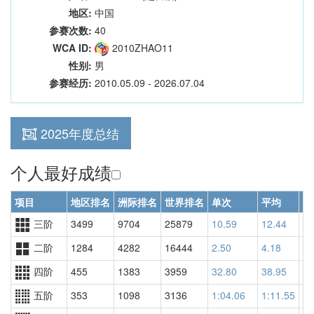
地区:
中国
参赛次数:
40
WCA ID:
2010ZHAO11
性别:
男
参赛经历:
2010.05.09 - 2026.07.04
2025年度总结
个人最好成绩
项目
地区排名
洲际排名
世界排名
单次
平均
世
三阶
3499
9704
25879
10.59
12.44
22
二阶
1284
4282
16444
2.50
4.18
16
四阶
455
1383
3959
32.80
38.95
45
五阶
353
1098
3136
1:04.06
1:11.55
31