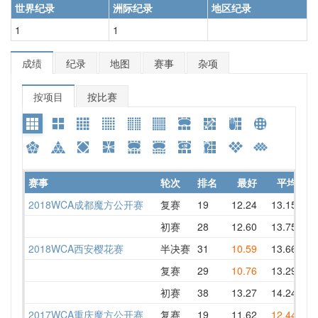
世界纪录
洲际纪录
地区纪录
1
1
成绩
纪录
地图
赛事
杂项
按项目
按比赛
赛事
轮次
排名
最好
平均
详
2018WCA成都魔方公开赛
复赛
19
12.24
13.15
13
初赛
28
12.60
13.75
13
2018WCA西安樱花赛
半决赛
31
10.59
13.66
13
复赛
29
10.76
13.29
13
初赛
38
13.27
14.24
16
2017WCA重庆魔方公开赛
复赛
19
11.62
12.44
12