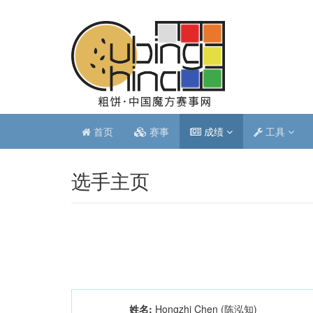
首页
赛事
成绩
工具
选手主页
姓名:
Hongzhi Chen (陈泓知)