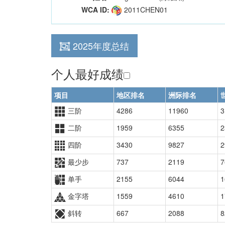
WCA ID:
2011CHEN01
2025年度总结
个人最好成绩
项目
地区排名
洲际排名
三阶
4286
11960
3
二阶
1959
6355
2
四阶
3430
9827
2
最少步
737
2119
7
单手
2155
6044
1
金字塔
1559
4610
1
斜转
667
2088
8