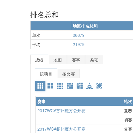
排名总和
地区排名总和
单次
26679
平均
21979
成绩
地图
赛事
杂项
按项目
按比赛
赛事
轮次
2017WCA苏州魔方公开赛
复赛
初赛
2017WCA扬州魔方公开赛
复赛