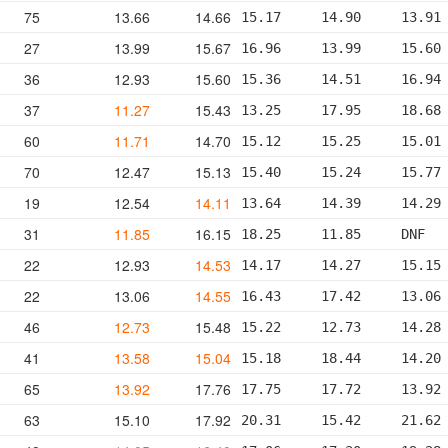
75
13.66
14.66
15.17     14.90     13.91
27
13.99
15.67
16.96     13.99     15.60
36
12.93
15.60
15.36     14.51     16.94
37
11.27
15.43
13.25     17.95     18.68
60
11.71
14.70
15.12     15.25     15.01
70
12.47
15.13
15.40     15.24     15.77
19
12.54
14.11
13.64     14.39     14.29
31
11.85
16.15
18.25     11.85     DNF  
22
12.93
14.53
14.17     14.27     15.15
22
13.06
14.55
16.43     17.42     13.06
46
12.73
15.48
15.22     12.73     14.28
41
13.58
15.04
15.18     18.44     14.20
65
13.92
17.76
17.75     17.72     13.92
63
15.10
17.92
20.31     15.42     21.62