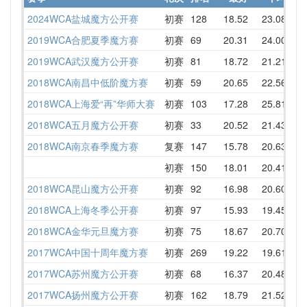
2024WCA盐城魔方公开赛
初赛
128
18.52
23.08
20
2019WCA合肥夏季魔方赛
初赛
69
20.31
24.00
26
2019WCA武汉魔方公开赛
初赛
81
18.72
21.21
19
2018WCA南昌中低阶魔方赛
初赛
59
20.65
22.56
23
2018WCA上海爱“再”华师大赛
初赛
103
17.28
25.81
17
2018WCA五月魔方公开赛
初赛
33
20.52
21.43
24
2018WCA南京春季魔方赛
复赛
147
15.78
20.63
22
初赛
150
18.01
20.41
18
2018WCA昆山魔方公开赛
初赛
92
16.98
20.60
20
2018WCA上海冬季公开赛
初赛
97
15.93
19.45
21
2018WCA金华元旦魔方赛
初赛
75
18.67
20.70
18
2017WCA中国十周年魔方赛
初赛
269
19.22
19.61
19
2017WCA苏州魔方公开赛
初赛
68
16.37
20.48
22
2017WCA扬州魔方公开赛
初赛
162
18.79
21.52
21