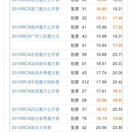
2016WCA厦门魔方公开赛
复赛
31
14.40
19.21
20
初赛
32
15.31
17.48
16
2016WCA惠州魔方公开赛
初赛
41
15.96
17.58
15
2016WCA广州三阶魔方日
复赛
42
15.98
19.31
20
初赛
41
15.84
17.66
18
2016WCA东莞魔方公开赛
初赛
39
16.88
23.73
23
2016WCA深圳新年魔方赛
初赛
61
18.51
20.37
20
2015WCA南昌冬季魔方赛
初赛
43
17.74
20.06
18
2015WCA中国魔方锦标赛
初赛
312
17.96
20.42
24
2015WCA南昌魔方公开赛
复赛
27
17.61
18.31
19
初赛
28
15.36
18.97
18
2015WCA武汉魔方公开赛
初赛
37
18.12
20.59
25
2015WCA南京春季魔方赛
初赛
79
18.19
19.98
20
2014WCA南京大学赛
复赛
42
20.56
23.88
25