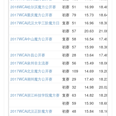
2018WCA哈尔滨魔方公开赛
初赛
51
16.99
18.48
19
2017WCA重庆魔方公开赛
初赛
79
15.73
18.64
22
2017WCA武汉大学三阶魔方日
复赛
51
16.96
18.30
16
初赛
57
20.63
21.08
20
2017WCA中山魔方公开赛
复赛
58
16.54
17.49
39
初赛
57
15.99
18.38
22
2017WCA许昌公开赛
初赛
28
13.64
17.48
19
2017WCA泉州非主流赛
初赛
56
15.49
18.06
16
2017WCA北京魔方公开赛
初赛
109
14.69
19.20
17
2017WCA潮州魔方公开赛
复赛
29
17.40
18.23
17
初赛
32
14.98
20.02
20
2017WCA浙江科技学院魔方赛
复赛
63
14.82
18.28
21
初赛
59
15.90
18.60
15
2017WCA武汉正阶魔方赛
初赛
48
15.84
18.16
17