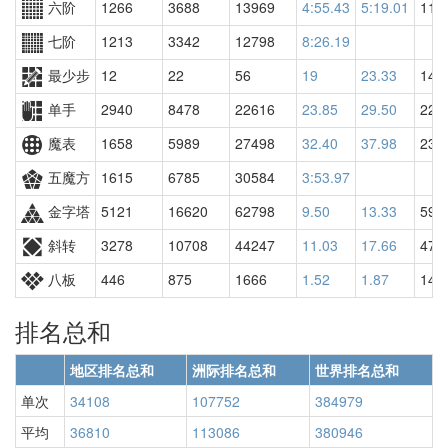
六阶
1266
3688
13969
4:55.43
5:19.01
117
七阶
1213
3342
12798
8:26.19
最少步
12
22
56
19
23.33
143
单手
2940
8478
22616
23.85
29.50
226
魔表
1658
5989
27498
32.40
37.98
231
五魔方
1615
6785
30584
3:53.97
金字塔
5121
16620
62798
9.50
13.33
594
斜转
3278
10708
44247
11.03
17.66
476
八板
446
875
1666
1.52
1.87
148
排名总和
地区排名总和
洲际排名总和
世界排名总和
单次
34108
107752
384979
平均
36810
113086
380946