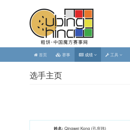
首页
赛事
成绩
工具
选手主页
姓名:
Qingwei Kong (孔庆玮)