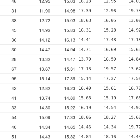
46
12.95
15.03
16.23     12.95     14.0
31
11.90
14.98
17.39     12.96     19.7
38
12.72
15.03
18.63     16.05     13.0
45
14.92
15.83
16.31     15.28     14.9
30
14.12
16.13
14.41     17.48     17.1
30
14.47
14.94
14.71     16.69     15.6
28
13.32
14.47
13.79     16.59     14.8
67
13.67
15.31
17.13     19.57     13.6
95
15.14
17.39
15.14     17.37     17.5
42
12.82
16.23
16.49     15.61     16.7
41
13.74
14.89
15.65     15.19     17.6
33
14.30
15.22
16.19     14.54     14.9
54
15.09
17.33
18.06     18.27     15.6
40
14.34
14.65
14.46     14.34     19.7
51
14.43
15.82
14.84     18.16     14.4