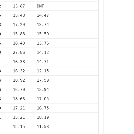
2     13.87     DNF
5     15.43     14.47
3     17.29     13.74
0     15.88     15.50
6     18.43     13.76
9     27.86     14.12
      16.38     14.71
3     16.32     12.15
4     18.92     17.50
6     16.70     13.94
3     18.66     17.05
9     17.21     16.75
1     15.21     18.19
1     15.15     11.58