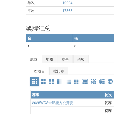
单次
19224
平均
17363
奖牌汇总
金
银
1
8
成绩
地图
赛事
杂项
按项目
按比赛
赛事
轮次
2025WCA合肥魔方公开赛
复赛
初赛