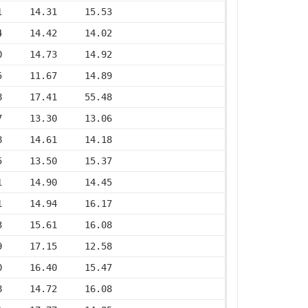
1     14.31     15.53
4     14.42     14.02
0     14.73     14.92
5     11.67     14.89
8     17.41     55.48
7     13.30     13.06
8     14.61     14.18
5     13.50     15.37
1     14.90     14.45
1     14.94     16.17
3     15.61     16.08
9     17.15     12.58
0     16.40     15.47
8     14.72     16.08