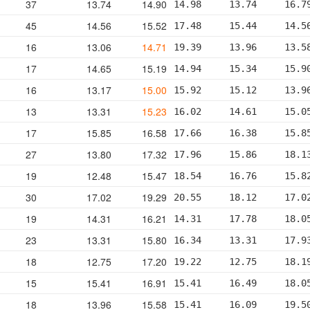
37
13.74
14.90
14.98     13.74     16.7
45
14.56
15.52
17.48     15.44     14.5
16
13.06
14.71
19.39     13.96     13.5
17
14.65
15.19
14.94     15.34     15.9
16
13.17
15.00
15.92     15.12     13.9
13
13.31
15.23
16.02     14.61     15.0
17
15.85
16.58
17.66     16.38     15.8
27
13.80
17.32
17.96     15.86     18.1
19
12.48
15.47
18.54     16.76     15.8
30
17.02
19.29
20.55     18.12     17.0
19
14.31
16.21
14.31     17.78     18.0
23
13.31
15.80
16.34     13.31     17.9
18
12.75
17.20
19.22     12.75     18.1
15
15.41
16.91
15.41     16.49     18.0
18
13.96
15.58
15.41     16.09     19.5