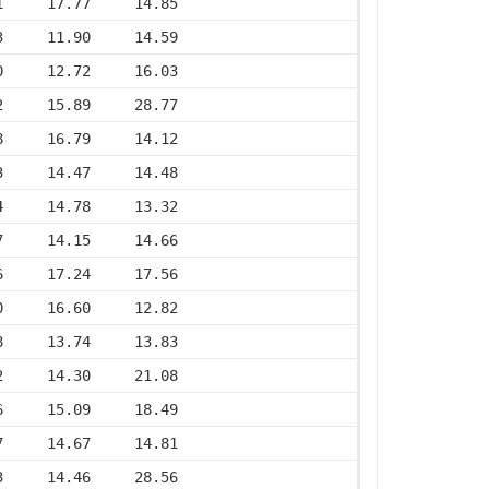
1     17.77     14.85
3     11.90     14.59
0     12.72     16.03
2     15.89     28.77
8     16.79     14.12
3     14.47     14.48
4     14.78     13.32
7     14.15     14.66
6     17.24     17.56
0     16.60     12.82
8     13.74     13.83
2     14.30     21.08
6     15.09     18.49
7     14.67     14.81
3     14.46     28.56