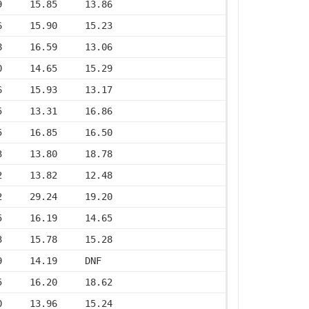
9     15.85     13.86
6     15.90     15.23
8     16.59     13.06
0     14.65     15.29
6     15.93     13.17
5     13.31     16.86
5     16.85     16.50
3     13.80     18.78
2     13.82     12.48
2     29.24     19.20
5     16.19     14.65
3     15.78     15.28
9     14.19     DNF
5     16.20     18.62
0     13.96     15.24