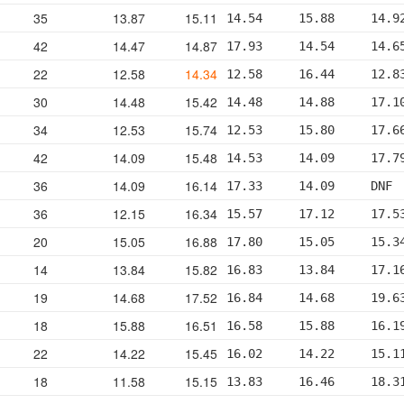
35
13.87
15.11
14.54     15.88     14.9
42
14.47
14.87
17.93     14.54     14.6
22
12.58
14.34
12.58     16.44     12.8
30
14.48
15.42
14.48     14.88     17.1
34
12.53
15.74
12.53     15.80     17.6
42
14.09
15.48
14.53     14.09     17.7
36
14.09
16.14
17.33     14.09     DNF 
36
12.15
16.34
15.57     17.12     17.5
20
15.05
16.88
17.80     15.05     15.3
14
13.84
15.82
16.83     13.84     17.1
19
14.68
17.52
16.84     14.68     19.6
18
15.88
16.51
16.58     15.88     16.1
22
14.22
15.45
16.02     14.22     15.1
18
11.58
15.15
13.83     16.46     18.3