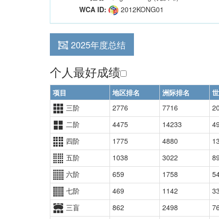
WCA ID:
2012KONG01
2025年度总结
个人最好成绩
项目
地区排名
洲际排名
世
三阶
2776
7716
2
二阶
4475
14233
4
四阶
1775
4880
1
五阶
1038
3022
8
六阶
659
1758
5
七阶
469
1142
3
三盲
862
2498
7