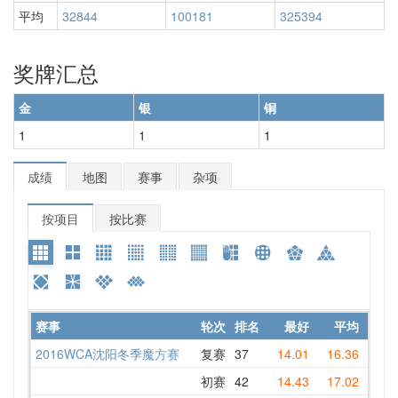
平均
32844
100181
325394
奖牌汇总
金
银
铜
1
1
1
成绩
地图
赛事
杂项
按项目
按比赛
赛事
轮次
排名
最好
平均
详情
2016WCA沈阳冬季魔方赛
复赛
37
14.01
16.36
17.5
初赛
42
14.43
17.02
14.5