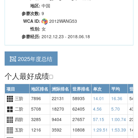
地区:
中国
参赛次数:
9
WCA ID:
2012WANG53
性别:
女
参赛经历:
2012.12.23 - 2018.06.18
2025年度总结
个人最好成绩
项目
地区排名
洲际排名
世界排名
单次
平均
世界
三阶
7896
22131
58935
14.01
16.36
543
二阶
5708
18270
62405
4.56
5.70
439
四阶
3285
9404
27657
57.15
1:00.74
235
五阶
1216
3592
10808
1:29.51
1:53.39
147