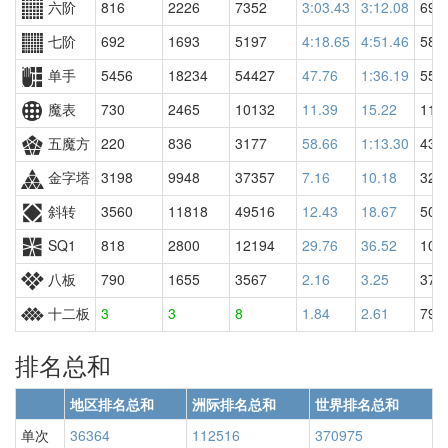
六阶
816
2226
7352
3:03.43
3:12.08
691
七阶
692
1693
5197
4:18.65
4:51.46
584
单手
5456
18234
54427
47.76
1:36.19
556
魔表
730
2465
10132
11.39
15.22
116
五魔方
220
836
3177
58.66
1:13.30
432
金字塔
3198
9948
37357
7.16
10.18
328
斜转
3560
11818
49516
12.43
18.67
502
SQ1
818
2800
12194
29.76
36.52
108
八板
790
1655
3567
2.16
3.25
370
十二板
3
3
8
1.84
2.61
79
排名总和
地区排名总和
洲际排名总和
世界排名总和
单次
36364
112516
370975