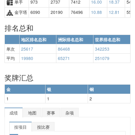
单手
973
2737
7412
16.00
18.37
540
金字塔
6090
20190
76496
10.88
12.81
551
排名总和
地区排名总和
洲际排名总和
世界排名总和
单次
25617
86468
342253
平均
19980
65271
251079
奖牌汇总
金
银
铜
1
1
2
成绩
地图
赛事
杂项
按项目
按比赛