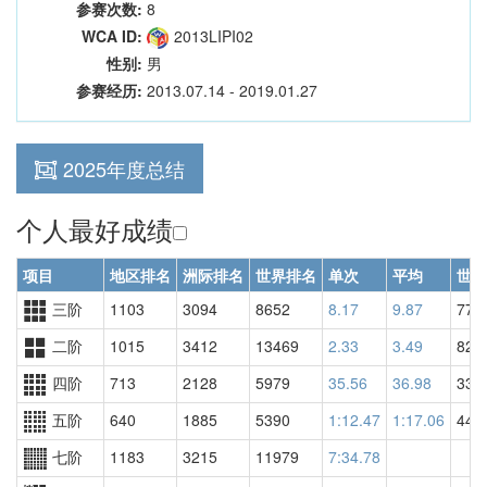
参赛次数:
8
WCA ID:
2013LIPI02
性别:
男
参赛经历:
2013.07.14 - 2019.01.27
2025年度总结
个人最好成绩
项目
地区排名
洲际排名
世界排名
单次
平均
世界
三阶
1103
3094
8652
8.17
9.87
774
二阶
1015
3412
13469
2.33
3.49
823
四阶
713
2128
5979
35.56
36.98
335
五阶
640
1885
5390
1:12.47
1:17.06
445
七阶
1183
3215
11979
7:34.78