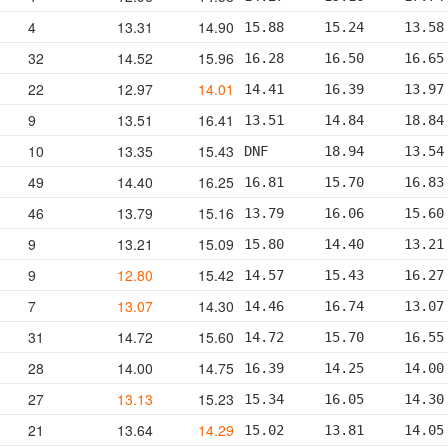
4
13.31
14.90
15.88     15.24     13.58
32
14.52
15.96
16.28     16.50     16.65
22
12.97
14.01
14.41     16.39     13.97
9
13.51
16.41
13.51     14.84     18.84
10
13.35
15.43
DNF       18.94     13.54
49
14.40
16.25
16.81     15.70     16.83
46
13.79
15.16
13.79     16.06     15.60
9
13.21
15.09
15.80     14.40     13.21
9
12.80
15.42
14.57     15.43     16.27
7
13.07
14.30
14.46     16.74     13.07
31
14.72
15.60
14.72     15.70     16.55
28
14.00
14.75
16.39     14.25     14.00
27
13.13
15.23
15.34     16.05     14.30
21
13.64
14.29
15.02     13.81     14.05