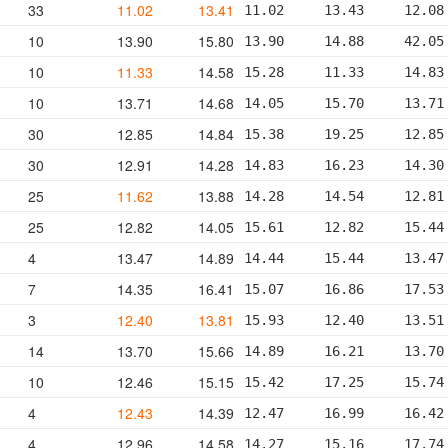
33
11.02
13.41
11.02     13.43     12.08
10
13.90
15.80
13.90     14.88     42.05
10
11.33
14.58
15.28     11.33     14.83
10
13.71
14.68
14.05     15.70     13.71
30
12.85
14.84
15.38     19.25     12.85
30
12.91
14.28
14.83     16.23     14.30
25
11.62
13.88
14.28     14.54     12.81
25
12.82
14.05
15.61     12.82     15.44
4
13.47
14.89
14.44     15.44     13.47
7
14.35
16.41
15.07     16.86     17.53
3
12.40
13.81
15.93     12.40     13.51
14
13.70
15.66
14.89     16.21     13.70
10
12.46
15.15
15.42     17.25     15.74
4
12.43
14.39
12.47     16.99     16.42
4
12.96
14.58
14.27     15.16     17.74