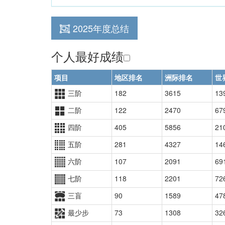
2025年度总结
个人最好成绩
项目
地区排名
洲际排名
世
三阶
182
3615
13
二阶
122
2470
67
四阶
405
5856
21
五阶
281
4327
14
六阶
107
2091
69
七阶
118
2201
72
三盲
90
1589
47
最少步
73
1308
32