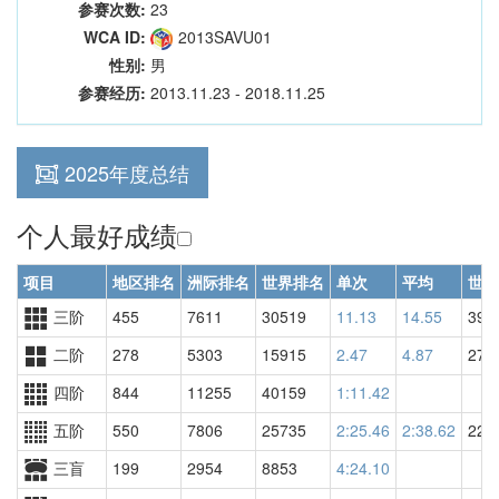
参赛次数:
23
WCA ID:
2013SAVU01
性别:
男
参赛经历:
2013.11.23 - 2018.11.25
2025年度总结
个人最好成绩
项目
地区排名
洲际排名
世界排名
单次
平均
世界
三阶
455
7611
30519
11.13
14.55
392
二阶
278
5303
15915
2.47
4.87
278
四阶
844
11255
40159
1:11.42
五阶
550
7806
25735
2:25.46
2:38.62
225
三盲
199
2954
8853
4:24.10