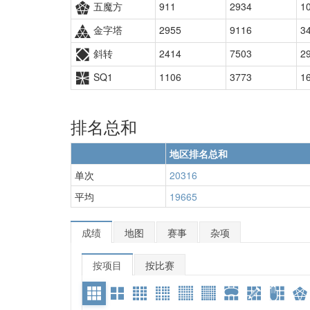
五魔方
911
2934
1
金字塔
2955
9116
3
斜转
2414
7503
2
SQ1
1106
3773
1
排名总和
地区排名总和
单次
20316
平均
19665
成绩
地图
赛事
杂项
按项目
按比赛