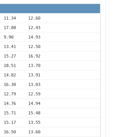
  11.34     12.60
  17.88     12.43
  9.90      14.93
  13.41     12.50
  15.27     16.92
  18.51     13.70
  14.82     13.91
  16.30     13.03
  12.79     12.59
  14.76     14.94
  15.71     15.48
  15.17     13.55
  16.50     13.60