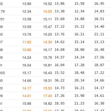
22
13.86
15.52
13.86     15.58     16.45   
179
12.34
14.25
13.38     12.34     14.83   
231
13.58
15.11
15.60     14.88     18.51   
39
13.59
15.47
17.22     15.12     14.40   
33
13.76
15.20
13.76     16.21     21.11   
27
11.82
14.30
14.62     15.14     13.13   
38
13.86
16.17
14.68     18.00     16.48   
26
14.24
15.76
14.57     14.24     17.56   
31
16.04
16.81
16.04     17.28     18.87   
203
15.17
16.43
15.52     18.48     17.22   
30
14.66
18.31
36.22     20.14     14.66   
20
14.17
15.53
14.73     16.21     14.17   
29
14.61
17.40
17.26     15.98     14.61   
31
15.88
18.82
18.93     21.23     16.30   
30
15.86
17.66
17.36     20.02     17.47   