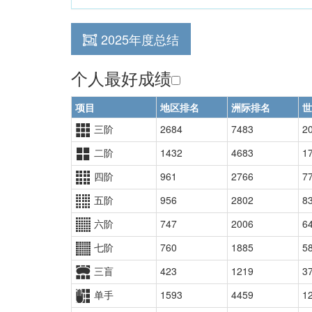
2025年度总结
个人最好成绩
项目
地区排名
洲际排名
世
三阶
2684
7483
2
二阶
1432
4683
1
四阶
961
2766
7
五阶
956
2802
8
六阶
747
2006
6
七阶
760
1885
5
三盲
423
1219
3
单手
1593
4459
1