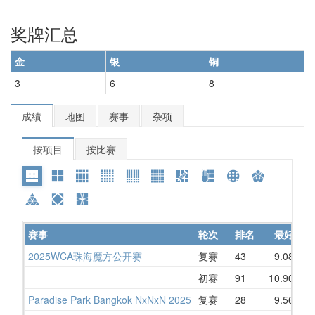
奖牌汇总
金
银
铜
3
6
8
成绩
地图
赛事
杂项
按项目
按比赛
赛事
轮次
排名
最好
2025WCA珠海魔方公开赛
复赛
43
9.08
初赛
91
10.90
1
Paradise Park Bangkok NxNxN 2025
复赛
28
9.56
1