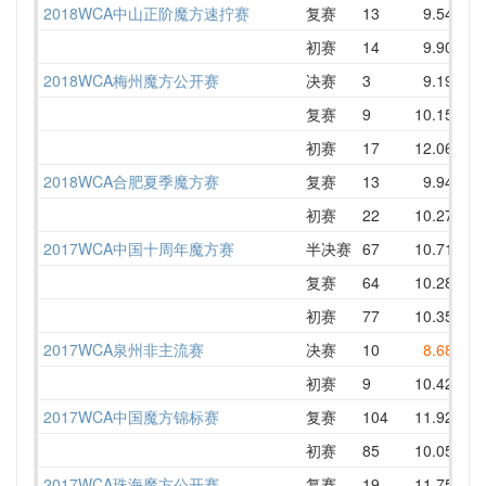
2018WCA中山正阶魔方速拧赛
复赛
13
9.54
1
初赛
14
9.90
1
2018WCA梅州魔方公开赛
决赛
3
9.19
1
复赛
9
10.15
1
初赛
17
12.06
1
2018WCA合肥夏季魔方赛
复赛
13
9.94
1
初赛
22
10.27
1
2017WCA中国十周年魔方赛
半决赛
67
10.71
1
复赛
64
10.28
1
初赛
77
10.35
1
2017WCA泉州非主流赛
决赛
10
8.68
1
初赛
9
10.42
1
2017WCA中国魔方锦标赛
复赛
104
11.92
1
初赛
85
10.05
1
2017WCA珠海魔方公开赛
复赛
19
11.75
1