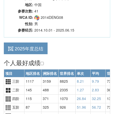
地区:
中国
参赛次数:
41
WCA ID:
2014DENG08
性别:
男
参赛经历:
2014.10.01 - 2025.06.15
2025年度总结
个人最好成绩
项目
地区排名
洲际排名
世界排名
单次
平均
世界
三阶
1117
3159
8825
8.21
9.79
739
二阶
145
488
2335
1.27
2.83
360
四阶
115
371
1070
26.84
32.25
133
五阶
87
325
926
51.96
56.72
738