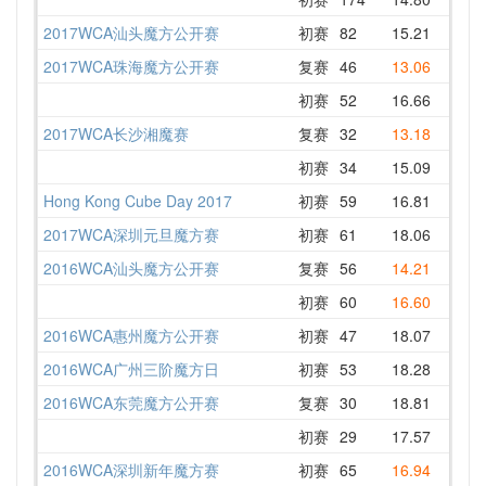
2017WCA汕头魔方公开赛
初赛
82
15.21
17.5
2017WCA珠海魔方公开赛
复赛
46
13.06
17.3
初赛
52
16.66
17.7
2017WCA长沙湘魔赛
复赛
32
13.18
16.9
初赛
34
15.09
17.0
Hong Kong Cube Day 2017
初赛
59
16.81
18.1
2017WCA深圳元旦魔方赛
初赛
61
18.06
19.1
2016WCA汕头魔方公开赛
复赛
56
14.21
18.4
初赛
60
16.60
17.5
2016WCA惠州魔方公开赛
初赛
47
18.07
18.7
2016WCA广州三阶魔方日
初赛
53
18.28
19.9
2016WCA东莞魔方公开赛
复赛
30
18.81
22.9
初赛
29
17.57
21.2
2016WCA深圳新年魔方赛
初赛
65
16.94
21.3