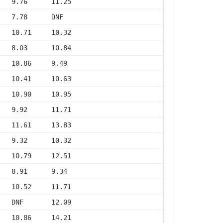
   9.76      11.25
   7.78      DNF
   10.71     10.32
   8.03      10.84
   10.86     9.49
   10.41     10.63
   10.90     10.95
   9.92      11.71
   11.61     13.83
   9.32      10.32
   10.79     12.51
   8.91      9.34
   10.52     11.71
   DNF       12.09
   10.86     14.21