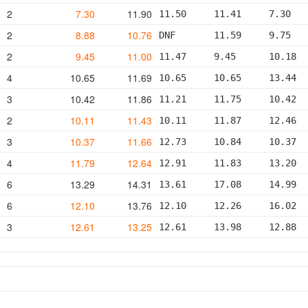
2
7.30
11.90
11.50     11.41     7.30   
2
8.88
10.76
DNF       11.59     9.75   
2
9.45
11.00
11.47     9.45      10.18  
4
10.65
11.69
10.65     10.65     13.44  
3
10.42
11.86
11.21     11.75     10.42  
2
10.11
11.43
10.11     11.87     12.46  
3
10.37
11.66
12.73     10.84     10.37  
4
11.79
12.64
12.91     11.83     13.20  
6
13.29
14.31
13.61     17.08     14.99  
6
12.10
13.76
12.10     12.26     16.02  
3
12.61
13.25
12.61     13.98     12.88  