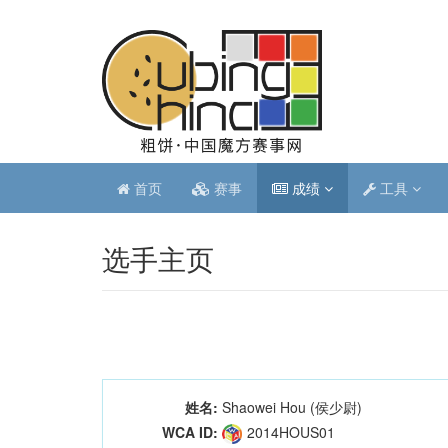
首页
赛事
成绩
工具
选手主页
姓名:
Shaowei Hou (侯少尉)
WCA ID:
2014HOUS01