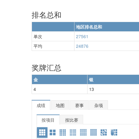
排名总和
地区排名总和
单次
27561
平均
24876
奖牌汇总
金
银
4
13
成绩
地图
赛事
杂项
按项目
按比赛