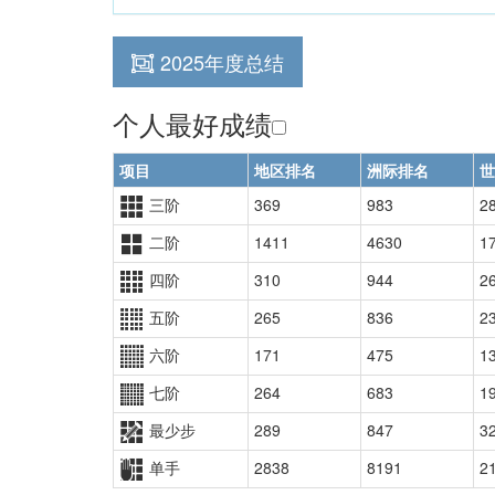
2025年度总结
个人最好成绩
项目
地区排名
洲际排名
世
三阶
369
983
2
二阶
1411
4630
1
四阶
310
944
2
五阶
265
836
2
六阶
171
475
1
七阶
264
683
1
最少步
289
847
3
单手
2838
8191
2