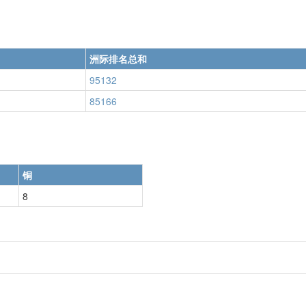
洲际排名总和
95132
85166
铜
8