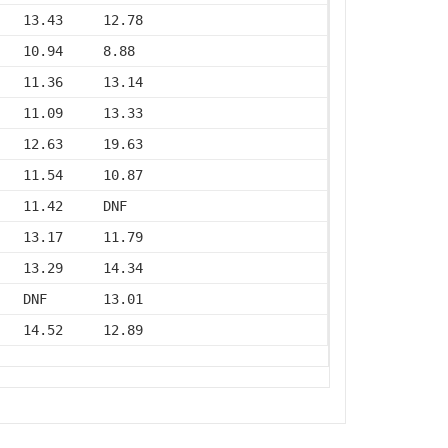
   13.43     12.78
   10.94     8.88
   11.36     13.14
   11.09     13.33
   12.63     19.63
   11.54     10.87
   11.42     DNF
   13.17     11.79
   13.29     14.34
   DNF       13.01
   14.52     12.89