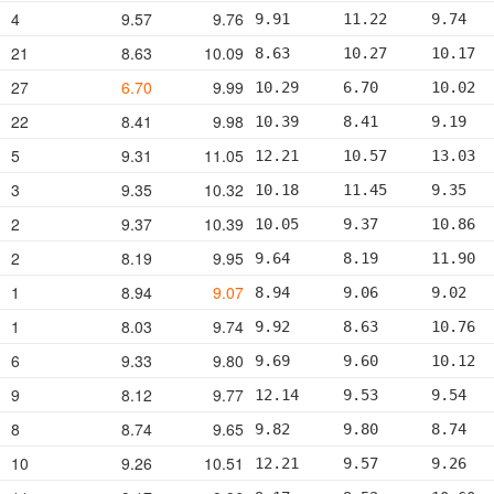
4
9.57
9.76
9.91      11.22     9.74   
21
8.63
10.09
8.63      10.27     10.17  
27
6.70
9.99
10.29     6.70      10.02  
22
8.41
9.98
10.39     8.41      9.19   
5
9.31
11.05
12.21     10.57     13.03  
3
9.35
10.32
10.18     11.45     9.35   
2
9.37
10.39
10.05     9.37      10.86  
2
8.19
9.95
9.64      8.19      11.90  
1
8.94
9.07
8.94      9.06      9.02   
1
8.03
9.74
9.92      8.63      10.76  
6
9.33
9.80
9.69      9.60      10.12  
9
8.12
9.77
12.14     9.53      9.54   
8
8.74
9.65
9.82      9.80      8.74   
10
9.26
10.51
12.21     9.57      9.26   