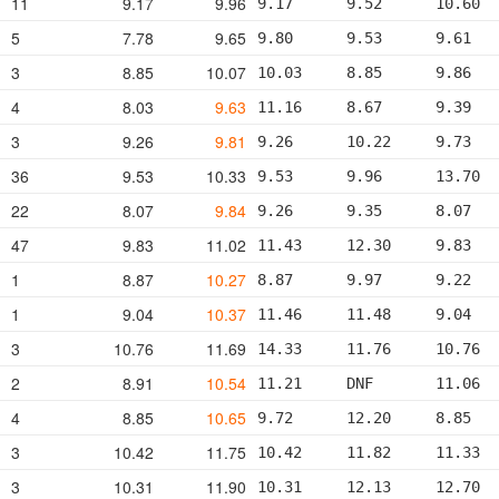
11
9.17
9.96
9.17      9.52      10.60  
5
7.78
9.65
9.80      9.53      9.61   
3
8.85
10.07
10.03     8.85      9.86   
4
8.03
9.63
11.16     8.67      9.39   
3
9.26
9.81
9.26      10.22     9.73   
36
9.53
10.33
9.53      9.96      13.70  
22
8.07
9.84
9.26      9.35      8.07   
47
9.83
11.02
11.43     12.30     9.83   
1
8.87
10.27
8.87      9.97      9.22   
1
9.04
10.37
11.46     11.48     9.04   
3
10.76
11.69
14.33     11.76     10.76  
2
8.91
10.54
11.21     DNF       11.06  
4
8.85
10.65
9.72      12.20     8.85   
3
10.42
11.75
10.42     11.82     11.33  
3
10.31
11.90
10.31     12.13     12.70  