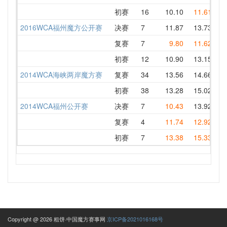
初赛
16
10.10
11.61
12
2016WCA福州魔方公开赛
决赛
7
11.87
13.73
13
复赛
7
9.80
11.62
14
初赛
12
10.90
13.15
10
2014WCA海峡两岸魔方赛
复赛
34
13.56
14.66
15
初赛
38
13.28
15.02
15
2014WCA福州公开赛
决赛
7
10.43
13.92
13
复赛
4
11.74
12.92
13
初赛
7
13.38
15.33
15
Copyright @ 2026 粗饼·中国魔方赛事网
京ICP备2021016168号