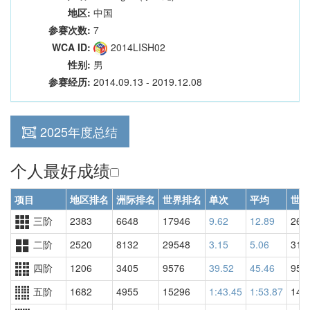
地区:
中国
参赛次数:
7
WCA ID:
2014LISH02
性别:
男
参赛经历:
2014.09.13 - 2019.12.08
2025年度总结
个人最好成绩
项目
地区排名
洲际排名
世界排名
单次
平均
世界
三阶
2383
6648
17946
9.62
12.89
261
二阶
2520
8132
29548
3.15
5.06
313
四阶
1206
3405
9576
39.52
45.46
951
五阶
1682
4955
15296
1:43.45
1:53.87
149