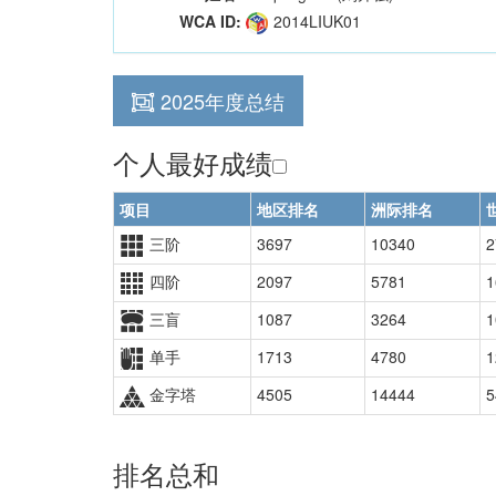
WCA ID:
2014LIUK01
2025年度总结
个人最好成绩
项目
地区排名
洲际排名
三阶
3697
10340
2
四阶
2097
5781
1
三盲
1087
3264
1
单手
1713
4780
1
金字塔
4505
14444
5
排名总和