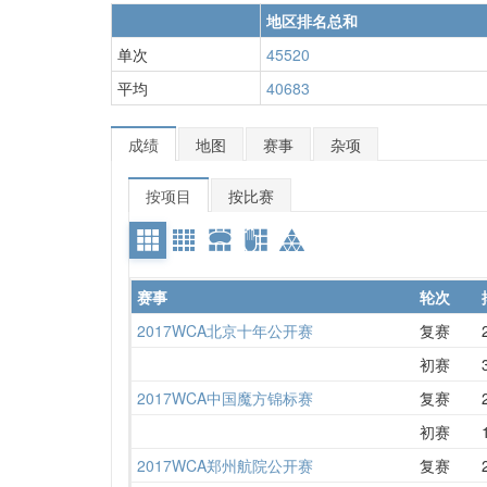
地区排名总和
单次
45520
平均
40683
成绩
地图
赛事
杂项
按项目
按比赛
赛事
轮次
2017WCA北京十年公开赛
复赛
初赛
2017WCA中国魔方锦标赛
复赛
初赛
2017WCA郑州航院公开赛
复赛