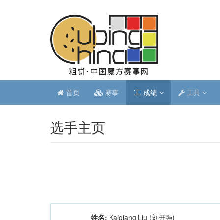
首页
赛事
成绩
工具
选手主页
姓名:
Kaiqiang Liu (刘开强)