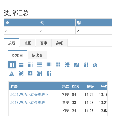
奖牌汇总
金
银
铜
3
3
2
成绩
地图
赛事
杂项
按项目
按比赛
赛事
轮次
排名
最好
平均
详
2021WCA北京春季赛下
初赛
64
11.75
13.16
12
2018WCA北京冬季赛
复赛
33
11.28
13.27
15
初赛
24
11.06
12.52
18