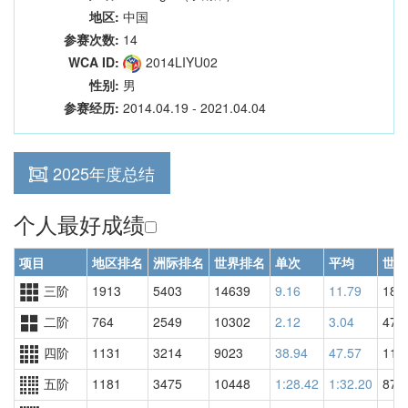
地区:
中国
参赛次数:
14
WCA ID:
2014LIYU02
性别:
男
参赛经历:
2014.04.19 - 2021.04.04
2025年度总结
个人最好成绩
项目
地区排名
洲际排名
世界排名
单次
平均
世界
三阶
1913
5403
14639
9.16
11.79
183
二阶
764
2549
10302
2.12
3.04
478
四阶
1131
3214
9023
38.94
47.57
113
五阶
1181
3475
10448
1:28.42
1:32.20
871