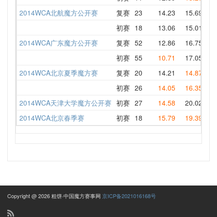
2014WCA北航魔方公开赛
复赛
23
14.23
15.69
16
初赛
18
13.06
15.01
13
2014WCA广东魔方公开赛
复赛
52
12.86
16.75
15
初赛
55
10.71
17.05
18
2014WCA北京夏季魔方赛
复赛
20
14.21
14.87
14
初赛
26
14.05
16.35
14
2014WCA天津大学魔方公开赛
初赛
27
14.58
20.02
24
2014WCA北京春季赛
初赛
18
15.79
19.39
15
Copyright @ 2026 粗饼·中国魔方赛事网
京ICP备2021016168号