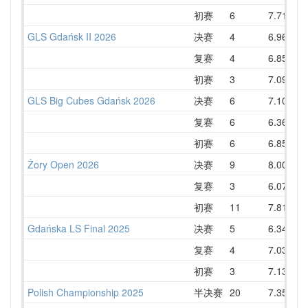
初赛
6
7.71
GLS Gdańsk II 2026
决赛
4
6.96
复赛
4
6.85
初赛
3
7.09
GLS Big Cubes Gdańsk 2026
决赛
6
7.10
复赛
6
6.36
初赛
6
6.85
Żory Open 2026
决赛
9
8.00
复赛
3
6.07
初赛
11
7.81
Gdańska LS Final 2025
决赛
5
6.34
复赛
4
7.03
初赛
3
7.13
Polish Championship 2025
半决赛
20
7.35