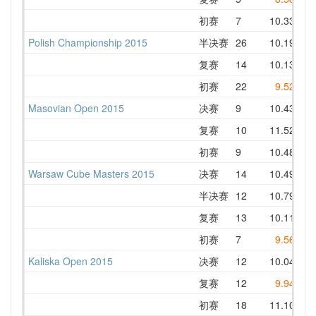
初赛
7
10.33
1
Polish Championship 2015
半决赛
26
10.19
1
复赛
14
10.13
1
初赛
22
9.52
1
Masovian Open 2015
决赛
9
10.43
1
复赛
10
11.52
1
初赛
9
10.48
1
Warsaw Cube Masters 2015
决赛
14
10.49
1
半决赛
12
10.79
1
复赛
13
10.11
1
初赛
7
9.56
1
Kaliska Open 2015
决赛
12
10.04
1
复赛
12
9.94
1
初赛
18
11.10
1