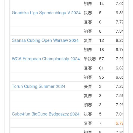
初赛
14
7.00
Gdańska Liga Speedcubingu V 2024
决赛
5
6.86
复赛
6
7.77
初赛
8
7.31
Szansa Cubing Open Warsaw 2024
复赛
12
6.25
初赛
18
6.74
WCA European Championship 2024
半决赛
57
7.29
复赛
61
6.67
初赛
95
6.65
Toruń Cubing Summer 2024
决赛
3
7.27
复赛
3
7.59
初赛
3
7.26
Cube4fun BioCube Bydgoszcz 2024
决赛
5
7.01
复赛
7
5.79
初赛
8
7.82