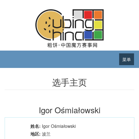
菜单
选手主页
Igor Ośmiałowski
姓名:
Igor Ośmiałowski
地区:
波兰