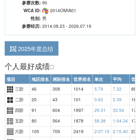
参赛次数:
90
WCA ID:
2014OMIA01
性别:
男
参赛经历:
2014.08.23 - 2026.07.19
2025年度总结
个人最好成绩
项目
地区排名
洲际排名
世界排名
单次
平均
世界
三阶
46
308
1014
5.79
7.32
887
二阶
20
43
101
0.63
2.39
181
四阶
91
604
1997
29.31
33.54
179
五阶
80
564
1878
58.38
1:04.34
173
六阶
105
709
2419
2:07.10
2:15.40
234