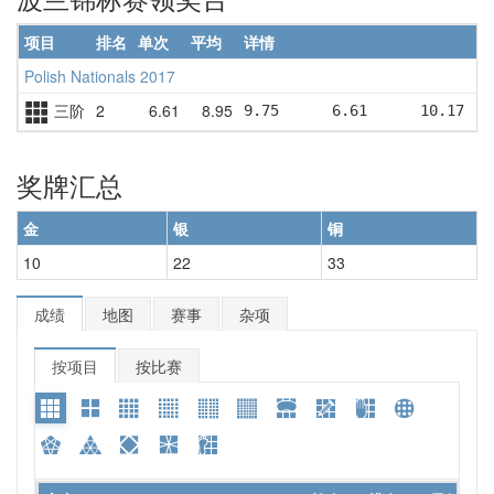
项目
排名
单次
平均
详情
Polish Nationals 2017
三阶
2
6.61
8.95
9.75      6.61      10.17   
奖牌汇总
金
银
铜
10
22
33
成绩
地图
赛事
杂项
按项目
按比赛