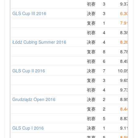
初赛
3
9.37
1
GLS Cup III 2016
决赛
3
6.30
1
复赛
1
7.91
初赛
4
8.38
1
Łódź Cubing Summer 2016
决赛
4
8.28
复赛
8
8.78
1
初赛
6
8.49
1
GLS Cup II 2016
决赛
7
10.05
1
复赛
3
9.65
1
初赛
4
9.73
1
Grudziądz Open 2016
决赛
2
8.95
复赛
2
8.44
初赛
5
8.83
1
GLS Cup I 2016
决赛
1
9.11
1
复赛
5
8.58
1